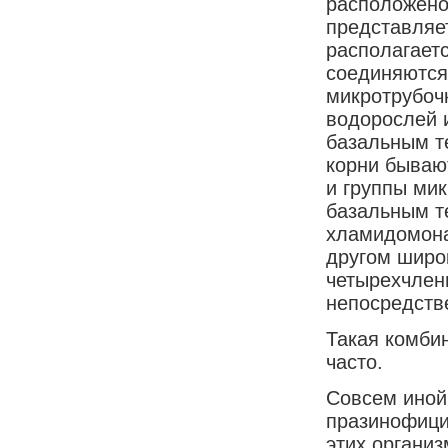
расположено
представляе
располагает
соединяются 
микротрубоч
водорослей
базальным т
корни бываю
и группы ми
базальным те
хламидомона
другом широ
четырехчлен
непосредств
Такая комби
часто.
Совсем иной
празинофици
этих органи