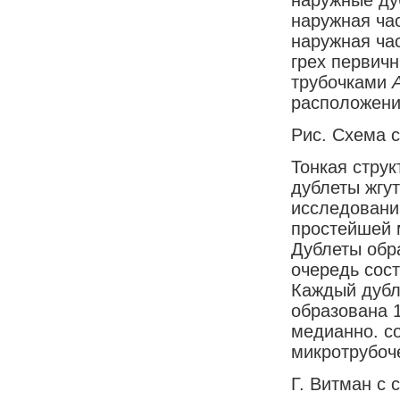
наружная ча
наружная ча
грех первич
трубочками
расположение
Рис. Схема с
Тонкая стру
дублеты жгу
исследовани
простейшей 
Дублеты обр
очередь сос
Каждый дубл
образована 
медианно. с
микротрубоч
Г. Витман с 