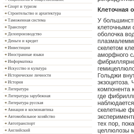
Спорт и туризм
Клеточная 
Строительство и архитектура
У большинст
Таможенная система
клеточными с
Транспорт
оболочка вод
Делопроизводство
плазмалеммы
Деньги и кредит
скелетом кле
Инвестиции
аморфного сл
Иностранные языки
фибриллярно
Информатика
гемицеллюло
Искусство и культура
Гольджи вну
Исторические личности
экзоцитоза. 
История
компонента к
Литература
где фибрилл
Литература зарубежная
наблюдается
Литература русская
скелетные ф
Авиация и космонавтика
эксперимент
Автомобильное хозяйство
тех пор, пок
Автотранспорт
целлюлозы м
Английский