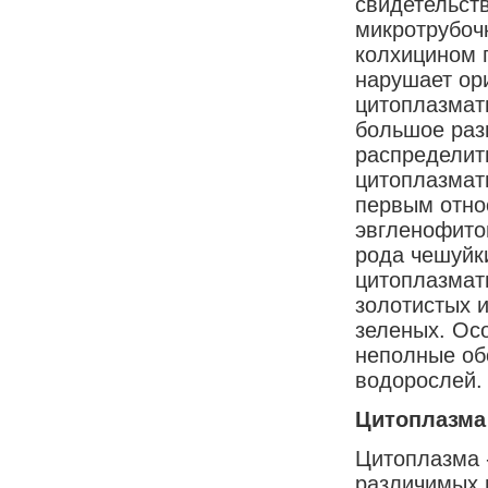
свидетельст
микротрубоч
колхицином 
нарушает ор
цитоплазмат
большое раз
распределит
цитоплазмат
первым отно
эвгленофито
рода чешуйк
цитоплазмат
золотистых 
зеленых. Ос
неполные об
водорослей.
Цитоплазма
Цитоплазма 
различимых 