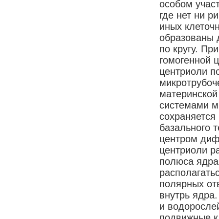
особом учас
где нет ни р
иных клеточн
образованы 
по кругу. Пр
гомогенной 
центриоли п
микротрубоче
материнской
системами м
сохраняется 
базального 
центром диф
центриоли р
полюса ядра,
располагатьс
полярных от
внутрь ядра
и водоросле
подвижные к