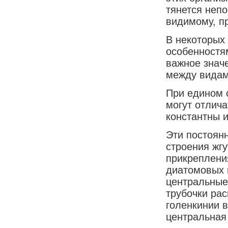
тянется непо
видимому, п
В некоторых
особенностя
важное знач
между видам
При едином 
могут отлича
константны и
Эти постоянн
строения жгу
прикрепления
диатомовых 
центральные
трубочки ра
голенкинии в
центральная