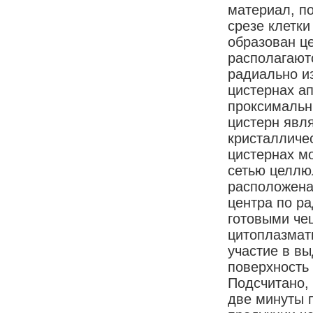
материал, п
срезе клетки
образован ц
располагают
радиально и
цистернах а
проксимальн
цистерн явл
кристалличе
цистернах м
сетью целлю
расположена 
центра по р
готовыми че
цитоплазмат
участие в вы
поверхность 
Подсчитано,
две минуты п