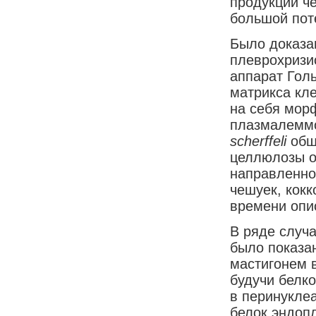
продукции че
большой пот
Было доказа
плеврохризи
аппарат Голь
матрикса кле
на себя мор
плазмалеммо
scherffeli
общ
целлюлозы о
направленно
чешуек, кок
времени опи
В ряде случ
было показан
мастигонем 
будучи белко
в перинуклеа
белок эндопл