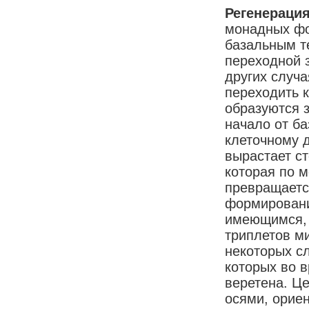
Регенераци
монадных фо
базальным т
переходной 
других случа
переходить 
образуются з
начало от б
клеточному д
вырастает с
которая по м
превращаетс
формировани
имеющимся, 
триплетов ми
некоторых с
которых во 
веретена. Ц
осями, ориен