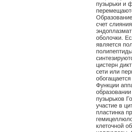
пузырьки и 
перемещаютс
Образование
счет слияния
эндоплазмат
оболочки. Е
является по
полипептиды
синтезируют
цистерн дик
сети или пер
обогащается
Функции апп
образовании 
пузырьков Г
участие в ц
пластинка п
гемицеллюло
клеточной о