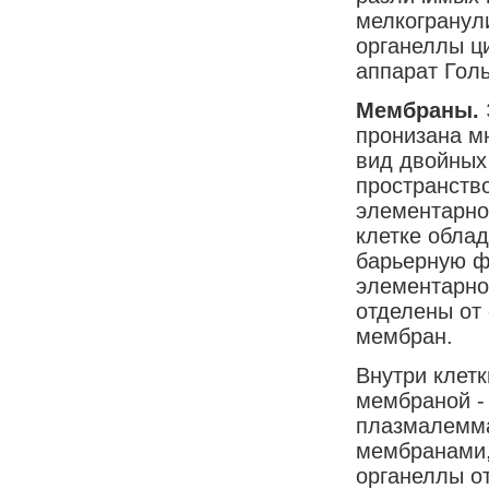
мелкогранул
органеллы ц
аппарат Голь
Мембраны.
пронизана м
вид двойных
пространство
элементарно
клетке обла
барьерную ф
элементарно
отделены от
мембран.
Внутри клетк
мембраной 
плазмалемма
мембранами,
органеллы о