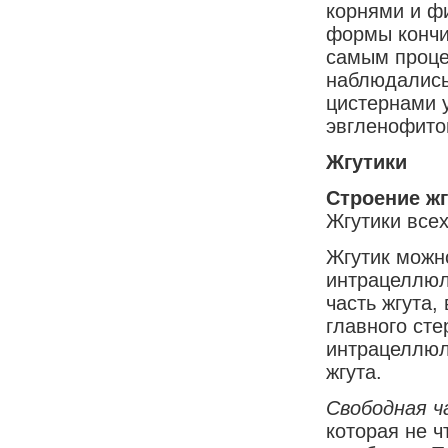
корнями и ф
формы кончи
самым проце
наблюдались
цистернами 
эвгленофито
Жгутики
Строение ж
Жгутики все
Жгутик можно
интрацеллюл
часть жгута,
главного сте
интрацеллюл
жгута.
Свободная 
которая не ч