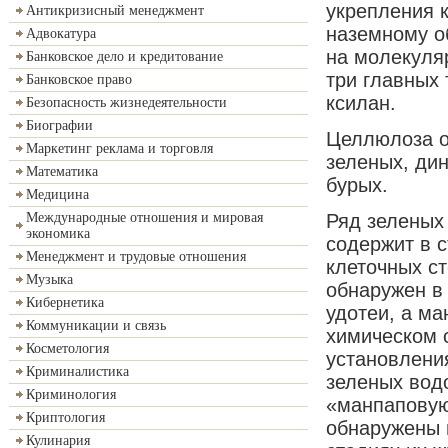
укрепления к
Антикризисный менеджмент
наземному о
Адвокатура
на молекуля
Банковское дело и кредитование
три главных
Банковское право
ксилан.
Безопасность жизнедеятельности
Биографии
Целлюлоза о
Маркетинг реклама и торговля
зеленых, дин
Математика
бурых.
Медицина
Ряд зеленых
Международные отношения и мировая
экономика
содержит в 
Менеджмент и трудовые отношения
клеточных ст
Музыка
обнаружен в 
Кибернетика
удотеи, а ма
Коммуникации и связь
химическом 
Косметология
установлени
Криминалистика
зеленых вод
Криминология
«манпаповую
Криптология
обнаружены в
Кулинария