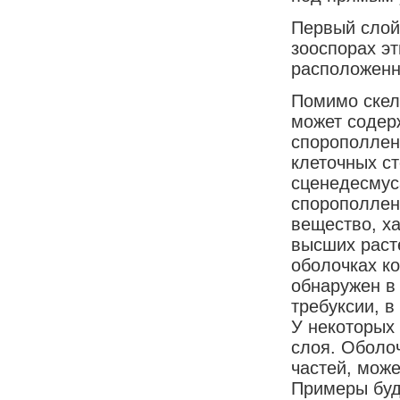
Первый слой
зооспорах эт
расположенн
Помимо скел
может содер
спорополлени
клеточных ст
сценедесмус
спорополлен
вещество, х
высших раст
оболочках к
обнаружен в
требуксии, в
У некоторых 
слоя. Оболоч
частей, мож
Примеры буд