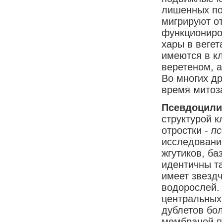
лишенных по
мигрируют от
функциониров
хары в вегет
имеются в кл
веретеном, а
Во многих д
время митоза
Псевдоцили
структурой 
отростки -
пс
исследование
жгутиков, ба
идентичны т
имеет звездч
водорослей.
центральных
дублетов бол
мембраной п