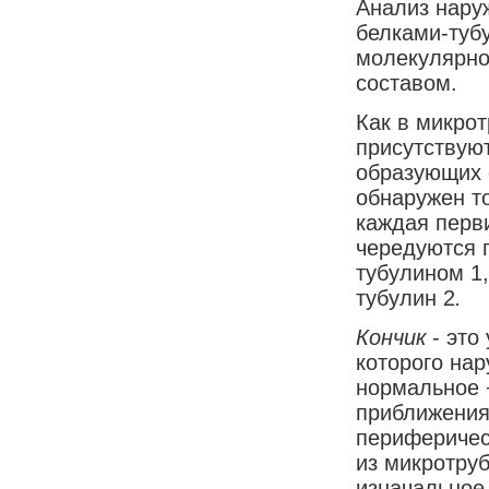
Анализ нару
белками-тубу
молекулярно
составом.
Как в микрот
присутствую
образующих 
обнаружен то
каждая перви
чередуются 
тубулином 1
тубулин 2
.
Кончик
- это
которого нар
нормальное 
приближения
периферичес
из микротруб
изначальное