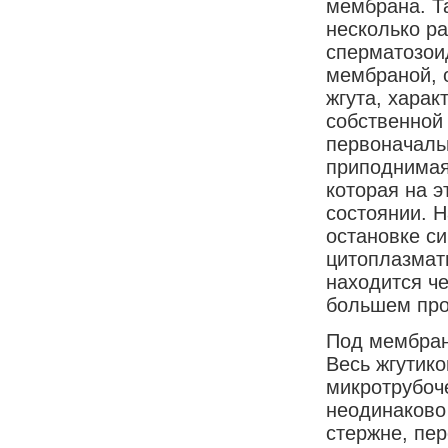
мембрана. Т
несколько ра
сперматозои
мембраной, 
жгута, хара
собственной
первоначаль
приподнимая
которая на 
состоянии. Н
остановке с
цитоплазмат
находится че
большем про
Под мембран
Весь жгутик
микротрубоч
неодинаково 
стержне, пер