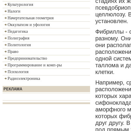
стадиях их ж
Культурология
псевдобриоп
Налоги
целлюлозу. 
Начертательная геометрия
установлен.
Оккультизм и уфология
Фибриллы - 
Педагогика
разному. Он
Полиграфия
они располаг
Политология
расположени
Право
одной систем
Предпринимательство
таллома и да
Программирование и комп-ры
клетки.
Психология
Радиоэлектроника
Например, с
расположени
РЕКЛАМА
которых хар
сифоноклада
аморфного м
которых фиб
друг другу.
под прямым 