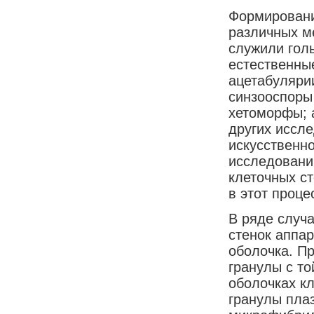
Формировани
различных м
служили гол
естественны
ацетабуляри
синзооспоры
хетоморфы; 
других иссл
искусственн
исследовани
клеточных ст
в этот проц
В ряде случа
стенок аппар
оболочка. П
гранулы с т
оболочках кл
гранулы пла