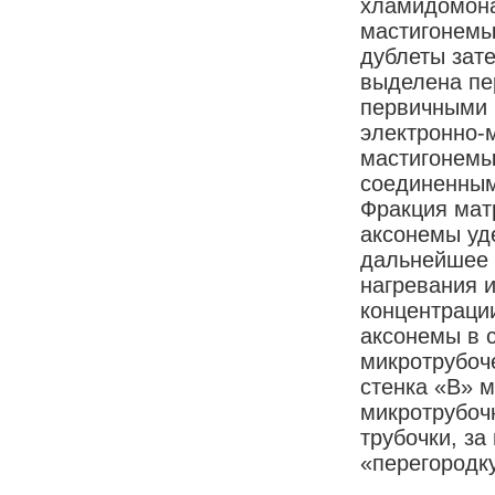
хламидомона
мастигонемы
дублеты зат
выделена пе
первичными 
электронно-
мастигонемы
соединенными
Фракция мат
аксонемы уд
дальнейшее 
нагревания 
концентраци
аксонемы в 
микротрубоч
стенка «В»
м
микротрубочк
трубочки, з
«перегородк