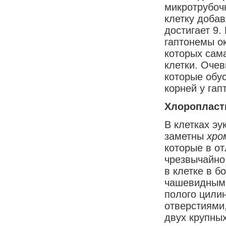
микротрубоч
клетку добав
достигает 9.
гаптонемы о
которых сам
клетки. Очев
которые обус
корней у гап
Хлороплас
В клетках эу
заметны
хр
которые в о
чрезвычайно
в клетке в б
чашевидными
полого цили
отверстиями,
двух крупны