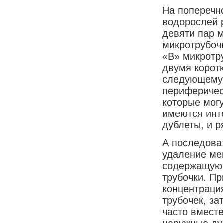
На поперечн
водорослей 
девяти пар 
микротрубочк
«В» микротр
двумя корот
следующему 
периферичес
которые могу
имеются инт
дублеты, и 
А последова
удаление ме
содержащую 
трубочки. П
концентраци
трубочек, за
часто вмест
наружные ду