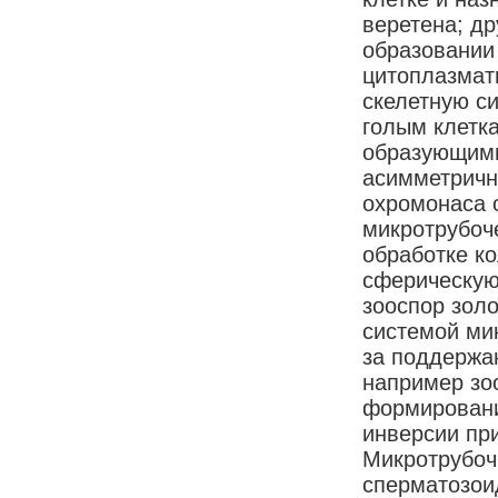
веретена; др
образовании
цитоплазмат
скелетную с
голым клетк
образующими
асимметричн
охромонаса 
микротрубоч
обработке к
сферическую
зооспор зол
системой ми
за поддержан
например зо
формировани
инверсии пр
Микротрубоч
сперматозои