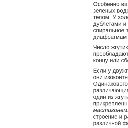
Особенно ва
зеленых вод
телом. У зо
дублетами и
спиральное 
диафрагмам 
Число жгутик
преобладают 
концу или сб
Если у двужг
они изоконтн
Одинакового
различающие
один из жгут
прикрепленн
мастигоне
строение и 
различной ф