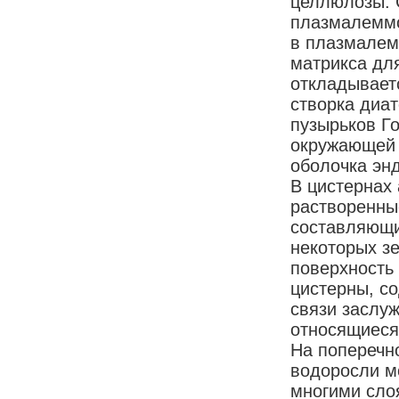
целлюлозы. 
плазмалеммо
в плазмалем
матрикса для
откладывает
створка диат
пузырьков Го
окружающей 
оболочка эн
В цистернах
растворенны
составляющи
некоторых з
поверхность 
цистерны, с
связи заслу
относящиеся
На поперечно
водоросли м
многими сло