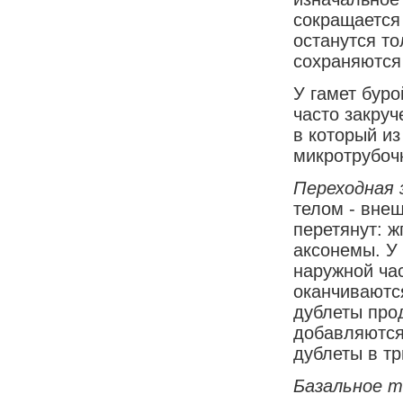
сокращается
останутся т
сохраняются 
У гамет буро
часто закру
в который из
микротрубоч
Переходная 
телом - внеш
перетянут: 
аксонемы. У
наружной час
оканчиваютс
дублеты прод
добавляются
дублеты в тр
Базальное т