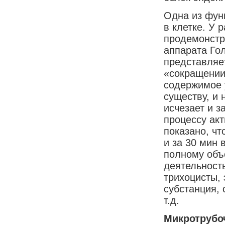
Одна из фун
в клетке. У
продемонстр
аппарата Го
представляе
«сокращении
содержимое у
существу, и 
исчезает и з
процессу ак
показано, чт
и за 30 мин
полному объ
деятельность
трихоцисты,
субстанция, 
т.д.
Микротрубо