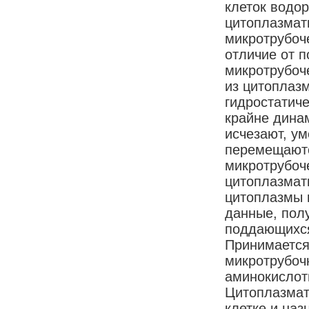
клеток водо
цитоплазмати
микротрубоче
отличие от 
микротрубоч
из цитоплаз
гидростатич
крайне динам
исчезают, у
перемещаются
микротрубоч
цитоплазмат
цитоплазмы 
данные, пол
поддающихся
Принимается,
микротрубоч
аминокислот
Цитоплазмат
клетке и наз