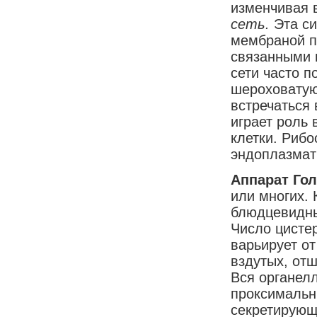
изменчивая 
сеть.
Эта с
мембраной п
связанными 
сети часто 
шероховатую
встречаться 
играет роль
клетки. Риб
эндоплазмат
Аппарат Го
или многих. 
блюдцевидн
Число цистер
варьирует от
вздутых, от
Вся органел
проксимальн
секретирующ