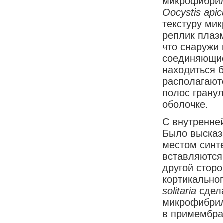
микрофибрил
Oocystis
apic
текстуру ми
реплик плаз
что снаружи
соединяющие
находиться 
располагают
полос грану
оболочке.
С внутренне
Было высказ
местом синт
вставляются
другой стор
кортикально
solitaria
сдел
микрофибрил
в примембра