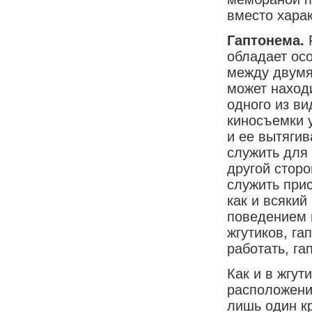
вместо харак
Гаптонема
.
обладает ос
между двумя
может наход
одного из в
киносъемки 
и ее вытягив
служить для 
другой сторо
служить при
как и всякий
поведением 
жгутиков, га
работать, га
Как и в жгут
расположени
лишь один кр