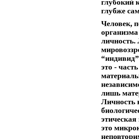
глубокий 
глубже са
Человек, п
организма 
личность.
мировоззре
“индивид”
это - часть
материаль
независим
лишь мате
Личность н
биологичес
этическая
это микро
неповтори