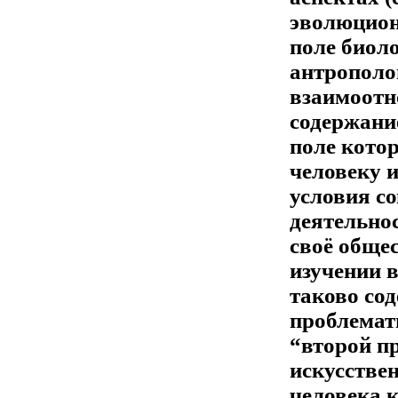
эволюцион
поле биоло
антрополог
взаимоотн
содержани
поле котор
человеку и
условия с
деятельнос
своё общес
изучении 
таково со
проблемат
“второй п
искусстве
человека 