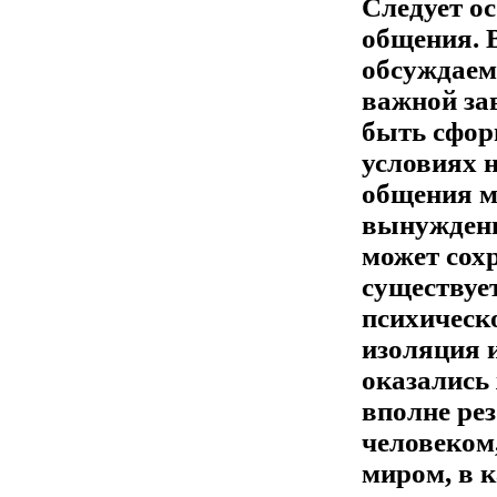
Следует о
общения. В
обсуждаем
важной за
быть сфор
условиях 
общения м
вынужденн
может сохр
существуе
психическ
изоляция 
оказались 
вполне ре
человеком,
миром, в к