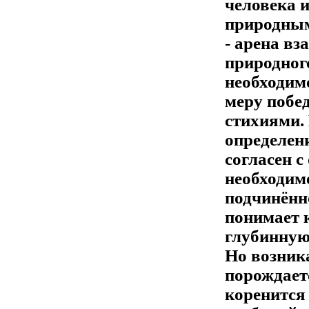
человека и
природным
- арена вз
природног
необходимо
меру побе
стихиями. 
определен
согласен с
необходим
подчинённ
понимает к
глубинную
Но возника
порождаетс
коренится