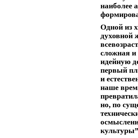
наиболее 
формирова
Одной из 
духовной 
всевозрас
сложная и
идейную д
первый пл
и естестве
наше врем
превратил
но, по сущ
технически
осмыслени
культуры”,