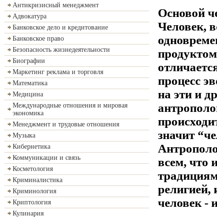
Антикризисный менеджмент
Основой ч
Адвокатура
Человек, в
Банковское дело и кредитование
одновреме
Банковское право
Безопасность жизнедеятельности
продуктом
Биографии
отличаетс
Маркетинг реклама и торговля
процесс э
Математика
на эти и д
Медицина
антрополо
Международные отношения и мировая
экономика
происходит
Менеджмент и трудовые отношения
значит “че
Музыка
Антрополог
Кибернетика
Коммуникации и связь
всем, что 
Косметология
традициям
Криминалистика
религией, 
Криминология
человек - 
Криптология
Кулинария