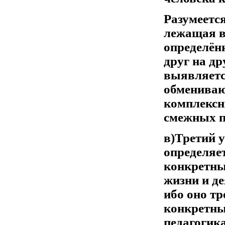
Разумеетс
лежащая в
определён
друг на др
выявляетс
обмениваю
комплексн
смежных п
в)Третий 
определяе
конкретных
жизни и де
ибо оно т
конкретны
педагогика