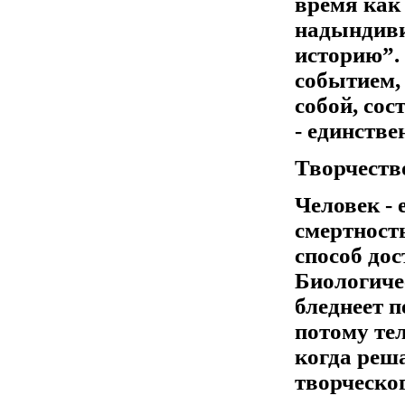
время как
надындиви
историю”.
событием,
собой, сос
- единстве
Творчеств
Человек -
смертност
способ дос
Биологиче
бледнеет п
потому те
когда реш
творческо