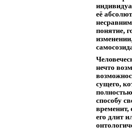
индивидуа
её абсолют
несравним
понятие, г
изменении,
самосозид
Человеческ
нечто возм
возможност
сущего, к
полностью 
способу св
временит, 
его длит и
онтологич