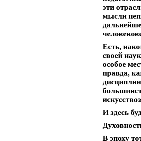
эти отрасл
мысли неп
дальнейше
человеков
Есть, нако
своей наук
особое мес
правда, к
дисциплин
большинст
искусство
И здесь бу
Духовност
В эпоху то