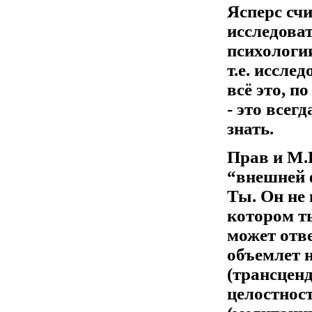
Ясперс счи
исследоват
психологии
т.е. иссле
всё это, п
- это всег
знать.
Прав и М.
“внешней ф
Ты. Он не 
котором т
может отве
объемлет 
(трансцен
целостнос