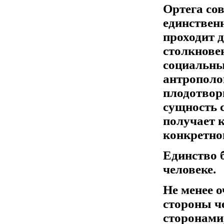
Ортега со
единственн
проходит 
столкновен
социальны
антрополо
плодотвор
сущность 
получает 
конкретног
Единство б
человеке.
Не менее о
стороны ч
сторонами,