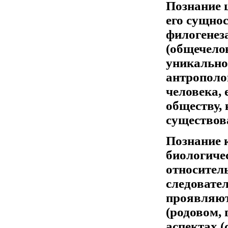
Познание 
его сущнос
филогенеза
(общечелов
уникально
антрополог
человека, 
обществу, 
существов
Познание к
биологичес
относитель
следовател
проявляютс
(родовом, 
аспектах 