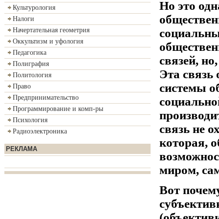
Но это одн
Культурология
обществен
Налоги
социальны
Начертательная геометрия
Оккультизм и уфология
обществен
Педагогика
связей, но
Полиграфия
Эта связь
Политология
системы о
Право
Предпринимательство
социально
Программирование и комп-ры
производи
Психология
связь не 
Радиоэлектроника
которая, 
РЕКЛАМА
возможнос
миром, са
Вот почем
субъектив
(объектив