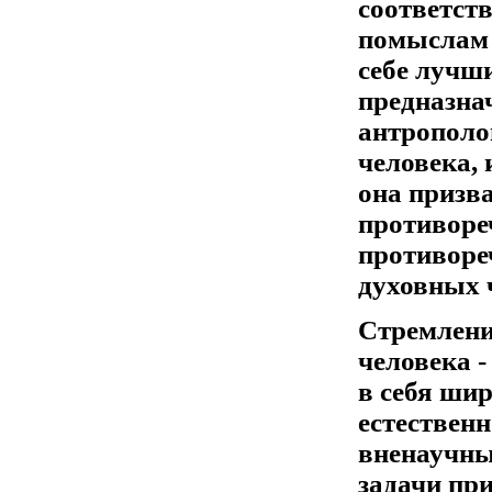
соответств
помыслам 
себе лучши
предназна
антрополо
человека, 
она призв
противореч
противоре
духовных 
Стремлени
человека 
в себя ши
естественн
вненаучны
задачи пр