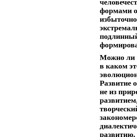
человечес
формами о
избыточно
экстремал
подлинный
формирова
Можно ли 
в каком э
эволюциони
Развитие о
не из прир
развитием
творческий
закономере
диалектич
развитию.