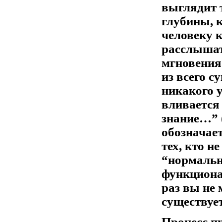
выглядит 
глубины, 
человеку 
расслышат
мгновения
из всего с
никакого 
вливается 
знание…” 
обозначае
тех, кто н
“нормальн
функциона
раз вы не 
существует
Процесс п