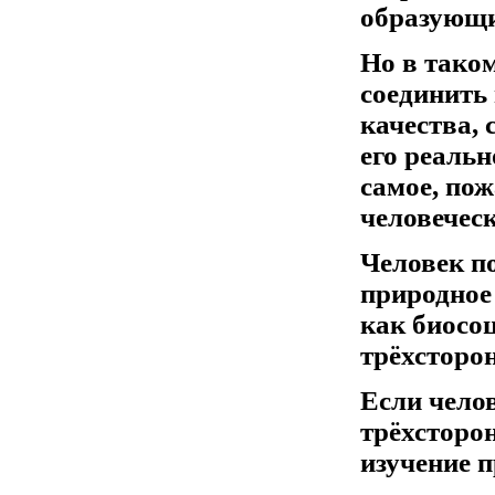
образующи
Но в таком
соединить
качества,
его реаль
самое, пож
человеческ
Человек по
природное 
как биосо
трёхсторон
Если челов
трёхсторон
изучение п