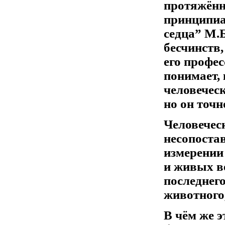
протяжённа
принципиа
седца” М.Б
бесчинств
его профес
понимает, 
человеческ
но он точн
Человеческ
несопоста
измерении
и живых в
последнег
животного,
В чём же э