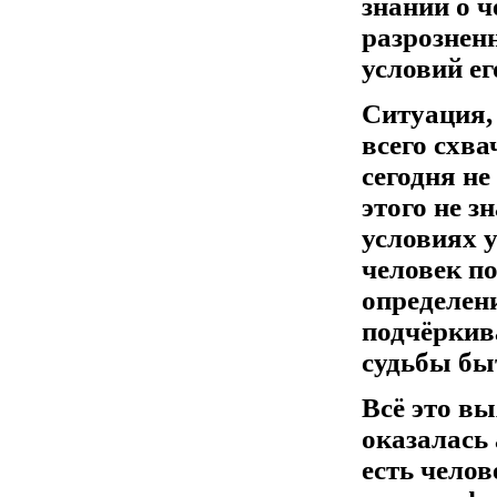
знаний о 
разрознен
условий ег
Ситуация,
всего схва
сегодня не 
этого не з
условиях 
человек по
определени
подчёркив
судьбы бы
Всё это в
оказалась 
есть челов