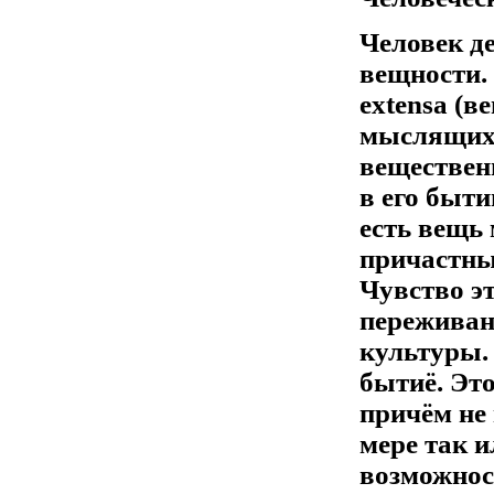
Человек де
вещности.
extensa (в
мыслящих)
вещественн
в его бытии
есть вещь
причастны
Чувство э
переживани
культуры.
бытиё. Это
причём не 
мере так и
возможност