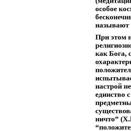
(медитаци
особое ко
бесконечны
называют 
При этом н
религиозн
как Бога, 
охарактер
положител
испытывае
настрой не
единство с
предметны
существов
ничто” (Х.
“положите