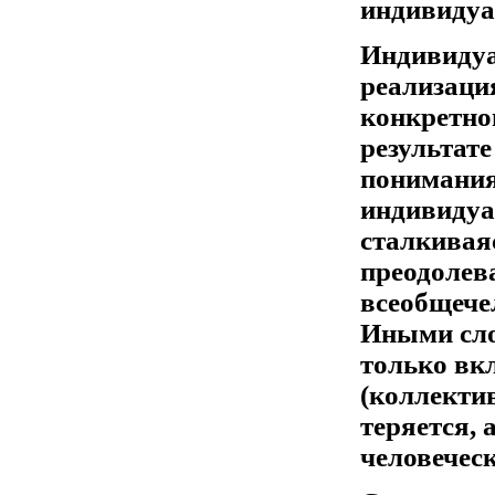
индивидуа
Индивидуа
реализаци
конкретно
результате
понимания
индивидуа
сталкивая
преодолева
всеобщече
Иными сло
только вк
(коллекти
теряется, 
человечес