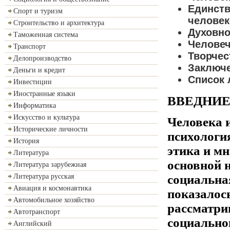
Единств
Спорт и туризм
человек
Строительство и архитектура
Духовно
Таможенная система
Человеч
Транспорт
Творчес
Делопроизводство
Заключе
Деньги и кредит
Список 
Инвестиции
Иностранные языки
ВВЕДНИ
Информатика
Искусство и культура
Человека и
Исторические личности
психология
История
этика и мн
Литература
основной 
Литература зарубежная
социальна
Литература русская
Авиация и космонавтика
показалось
Автомобильное хозяйство
рассматрив
Автотранспорт
социальног
Английский