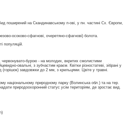
Вид поширений на Скандинавському п-овi, у пн. частинi Сх. Європи,
ерезово-осоково-сфагновi, очеретяно-сфагновi) болота.
і популяцій.
х, червонувато-бурою - на молодих, вкритих смолистими
евидно-овальні, з зубчастим краєм. Квітки різностатеві, зібрані у
 (горішок) завдовжки до 2 мм, з крильцями. Цвіте у травні.
ому національному природному парку (Волинська обл.) та на тер.
надати природоохоронний статус усім територіям, де зростає вид.
n)