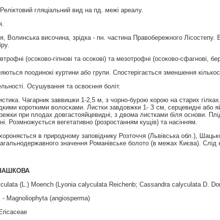
Реліктовий гляціальний вид на пд. межі ареалу.
я.
, Волинська височина, зрiдка - пн. частина Правобережного Лiсостепу. 
iру.
втрофнi (осоково-гiпновi та осоковi) та мезотрофнi (осоково-сфагновi, б
яються поодинокі куртини або групи. Спостерігається зменшення кількост
льності. Осушування та освоєння боліт.
стика. Чагарник заввишки 1-2,5 м, з чорно-бурою корою на старих гілка
дкими короткими волосками. Листки завдовжки 1- З см, серцевидні або яйц
режки при плодах довгастояйцевидні, з двома листками біля основи. Плід
і. Розмножується вегетативно (розростанням кущів) та насінням.
хороняється в природному заповіднику Розточчя (Львівська обл.), Шацьк
загальнодержавного значення Романівське болото (в межах Києва). Слід 
ЧАШКОВА
ulata (L.) Moench (Lyonia calyculata Reichenb; Cassandra calyculata D. Do
 - Magnoliophyta (angiosperma)
Ericaceae