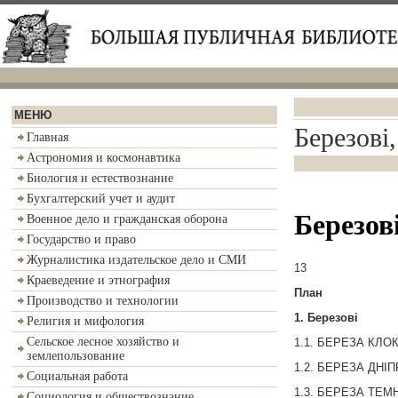
МЕНЮ
Березові,
Главная
Астрономия и космонавтика
Биология и естествознание
Бухгалтерский учет и аудит
Березові
Военное дело и гражданская оборона
Государство и право
Журналистика издательское дело и СМИ
13
Краеведение и этнография
План
Производство и технологии
1. Березові
Религия и мифология
Сельское лесное хозяйство и
1.1. БЕРЕЗА КЛОКО
землепользование
1.2. БЕРЕЗА ДНІПР
Социальная работа
1.3. БЕРЕЗА ТЕМНА 
Социология и обществознание