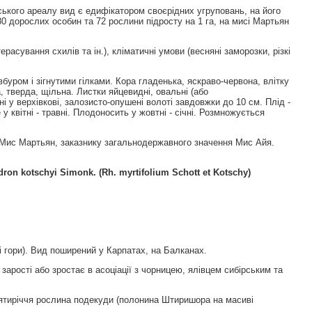
мського ареалу вид є едифікатором своєрідних угруповань, на його
80 дорослих особин та 72 рослини підросту на 1 га, на мисі Мартьян
асування схилів та ін.), кліматичні умови (весняні заморозки, різкі
уром і зігнутими гілками. Кора гладенька, яскраво-червона, влітку
 тверда, щільна. Листки яйцевидні, овальні (або
ні у верхівкові, залозисто-опушені волоті завдовжки до 10 см. Плід -
у квітні - травні. Плодоносить у жовтні - січні. Розмножується
 Мис Мартьян, заказнику загальнодержавного значення Мис Айя.
dron
kotschyi
Simonk
.
(Rh. myrtifolium Schott et Kotschy)
 гори). Вид поширений у Карпатах, на Балканах.
аростi або зростає в асоцiацiї з чорницею, ялiвцем сибiрським та
есятиріччя рослина подекуди (полонина Штиришора на масиві