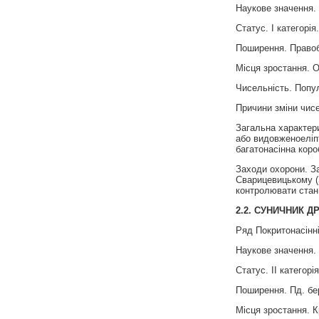
Наукове значення. 
Статус. I категорія.
Поширення. Правобе
Місця зростання. О
Чисельність. Попул
Причини зміни чисе
Загальна характери
або видовженоеліпт
багатонасінна коро
Заходи охорони. За
Сварицевицькому (З
контролювати стан
2.2.
СУНИЧНИК Д
Ряд Покритонасінні
Наукове значення.
Статус. II категорія
Поширення. Пд. бер
Місця зростання. К