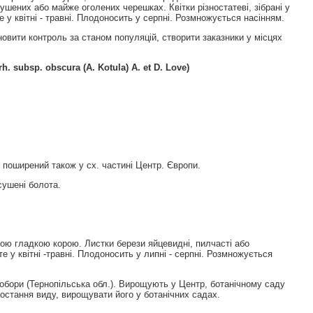
пушених або майже оголених черешках. Квітки різностатеві, зібрані у
 у квітні - травні. Плодоносить у серпні. Розмножується насінням.
вити контроль за станом популяцій, створити заказники у місцях
h. subsp. obscura (A. Kotula) A. et D. Love)
 поширений також у сх. частинi Центр. Європи.
дсушенi болота.
вою гладкою корою. Листки берези яйцевидні, пилчасті або
те у квітні -травні. Плодоносить у липні - серпні. Розмножується
обори (Тернопільська обл.). Вирощують у Центр, ботанічному саду
ростання виду, вирощувати його у ботанічних садах.