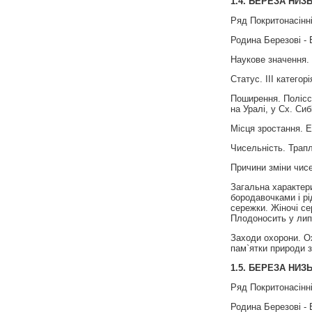
1.4.
БЕРЕЗА
НИЗ
Ряд Покритонасінні
Родина Березові - 
Наукове значення. 
Статус. III категорі
Поширення. Полiсся
на Уралi, у Сх. Сиб
Місця зростання. Е
Чисельність. Трапл
Причини зміни чисе
Загальна характери
бородавочками і рі
сережки. Жіночі се
Плодоносить у липн
Заходи охорони. О
пам`ятки природи 
1.5.
БЕРЕЗА
НИЗ
Ряд Покритонасінні
Родина Березові - 