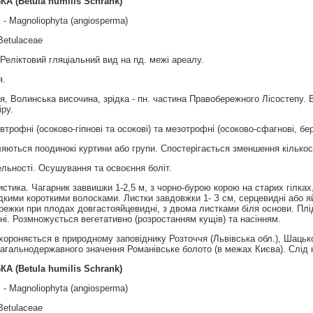
ЬКА
(
Betula humilis Schrank
)
 - Magnoliophyta (angiosperma)
Betulaceae
Реліктовий гляціальний вид на пд. межі ареалу.
я.
, Волинська височина, зрiдка - пн. частина Правобережного Лiсостепу. 
iру.
втрофнi (осоково-гiпновi та осоковi) та мезотрофнi (осоково-сфагновi, б
яються поодинокі куртини або групи. Спостерігається зменшення кількост
льності. Осушування та освоєння боліт.
стика. Чагарник заввишки 1-2,5 м, з чорно-бурою корою на старих гілка
дкими короткими волосками. Листки завдовжки 1- З см, серцевидні або яйц
режки при плодах довгастояйцевидні, з двома листками біля основи. Плід
і. Розмножується вегетативно (розростанням кущів) та насінням.
хороняється в природному заповіднику Розточчя (Львівська обл.), Шацьк
загальнодержавного значення Романівське болото (в межах Києва). Слід 
ЬКА
(
Betula humilis Schrank
)
 - Magnoliophyta (angiosperma)
Betulaceae