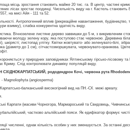
площа місць зростання становить майже 20 тис. га. В центр, частині кри
тяних лісах зростає поодинці. Чисельність виду на г. Кастель становить 
 557, на мисі Айя - 111 та 52.
льності. Антропогенний вплив (рекреаційне навантаження, будівництво, тер
ри взимку), слабка конкурентна здатність виду.
стика. Вічнозелене листяне дерево заввишки до 5 м, з викривленим стовб
ваючи молоду зелену кору, яка поступово стає червоною. Деревина біла,
, шкірясті; листопад улітку. Квітки жовтувато- або зеленувато-білі, зібра
нка (діаметр до 1 см), сітчастозморшкувата, червонувато-оранжева. Цвіте 
офіт.
хороняється у природних заповідниках Ялтинському гірсько-лісовому та
х Криму. Слід контролювати динаміку популяцій виду.
Н
СХІДНОКАРПАТСЬКИЙ
,
рододендрон
Кочі
,
червона
рута
Rhododen
 - Magnoliophyta (angiosperma)
Карпатсько-балканський високогірний вид на ПН.-СХ. межі ареалу.
я.
ськi Карпати (масиви Чорногора, Мармароський та Свидовець, Чивчинськi
убальпiйський, частково альпiйський пояси. Як едифiкатор формує чистi з
яції численні, однак кількість особин у них зменшується. За останні д
зникла.