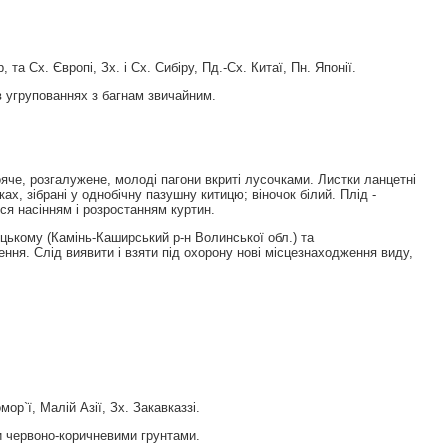
 Сх. Європi, Зх. i Сх. Сибiру, Пд.-Сх. Китаї, Пн. Японiї.
в угрупованнях з багнам звичайним.
яче, розгалужене, молоді пагони вкриті лусочками. Листки ланцетні
ах, зібрані у однобічну пазушну китицю; віночок білий. Плід -
ься насінням і розростанням куртин.
цькому (Камінь-Каширський р-н Волинської обл.) та
ння. Слід виявити і взяти під охорону нові місцезнаходження виду,
р`ї, Малiй Азiї, Зх. Закавказзi.
и червоно-коричневими грунтами.