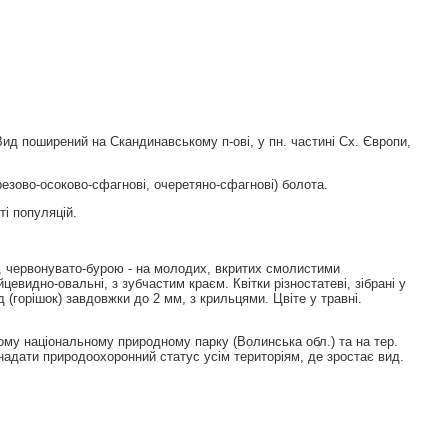
Вид поширений на Скандинавському п-овi, у пн. частинi Сх. Європи,
ерезово-осоково-сфагновi, очеретяно-сфагновi) болота.
і популяцій.
х, червонувато-бурою - на молодих, вкритих смолистими
евидно-овальні, з зубчастим краєм. Квітки різностатеві, зібрані у
 (горішок) завдовжки до 2 мм, з крильцями. Цвіте у травні.
ому національному природному парку (Волинська обл.) та на тер.
надати природоохоронний статус усім територіям, де зростає вид.