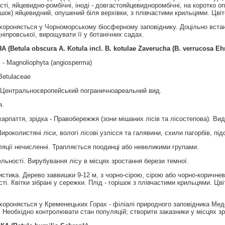
ясті, яйцевидно-ромбічні, іноді - довгастояйцевидноромбічні, на коротко о
ішок) яйцевидний, опушений біля верхівки, з плівчастими крильцями. Цвіте
хороняється у Чорноморському біосферному заповіднику. Доцільно встано
ніпровської, вирощувати її у ботанічних садах.
НА
(
Betula obscura A. Kotula incl. B. kotulae Zaverucha (B. verrucosa Ehr
 - Magnoliophyta (angiosperma)
Betulaceae
 Центральноєвропейський пограничноареальний вид.
я.
рпаття, зрiдка - Правобережжя (зони мiшаних лiсiв та лiсостепова). Вид
ироколистянi лiси, вологi лiсовi узлiсся та галявини, схили пагорбiв, пi
яції нечисленні. Трапляється поодинці або невеликими групами.
льності. Вирубування лісу в місцях зростання берези темної.
стика. Дерево заввишки 9-12 м, з чорно-сірою, сірою або чорно-коричне
ті. Квітки зібрані у сережки. Плід - горішок з плівчастими крильцями. Цві
хороняється у Кременецьких Горах - філіалі природного заповідника Мед
. Необхідно контролювати стан популяцій; створити заказники у місцях з