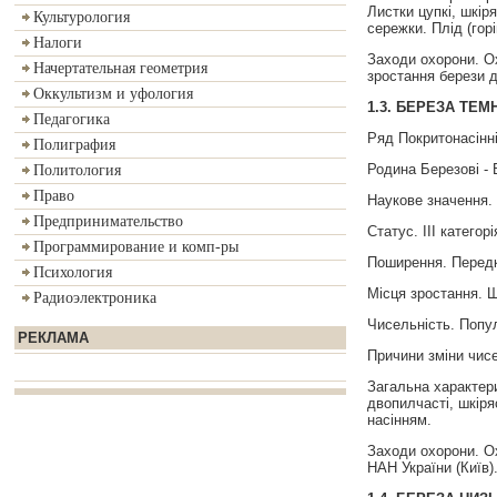
Листки цупкі, шкір
Культурология
сережки. Плід (гор
Налоги
Заходи охорони. О
Начертательная геометрия
зростання берези д
Оккультизм и уфология
1.3.
БЕРЕЗА
ТЕМ
Педагогика
Ряд Покритонасінні
Полиграфия
Родина Березові - 
Политология
Право
Наукове значення.
Предпринимательство
Статус. III категорі
Программирование и комп-ры
Поширення. Передка
Психология
Місця зростання. Ш
Радиоэлектроника
Чисельність. Попул
РЕКЛАМА
Причини зміни чисе
Загальна характери
двопилчасті, шкіряс
насінням.
Заходи охорони. О
НАН України (Київ)