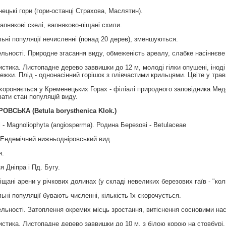
цькi гори (гори-останцi Страхова, Маслятин).
апняковi скелi, вапняково-пiщанi схили.
ьні популяції нечисленні (понад 20 дерев), зменшуються.
льності. Природне згасання виду, обмеженість ареалу, слабке насіннєве
стика. Листопадне дерево заввишки до 12 м, молоді гілки опушені, іноді 
ережки. Плід - однонасінний горішок з плівчастими крильцями. Цвіте у тр
хороняється у Кременецьких Горах - філіалі природного заповідника Ме
ати стан популяцій виду.
ПРОВСЬКА
(
Betula borysthenica Klok.
)
 - Magnoliophyta (angiosperma). Родина Березові - Betulaceae
 Ендемічний нижньодніровський вид.
я.
 Днiпра i Пд. Бугу.
iщанi арени у рiчкових долинах (у складi невеликих березових гаїв - "колк
ьні популяції бувають численні, кількість їх скорочується.
ельності. Затоплення окремих місць зростання, витіснення сосновими н
стика. Листопадне дерево заввишки до 10 м, з білою корою на стовбурі,