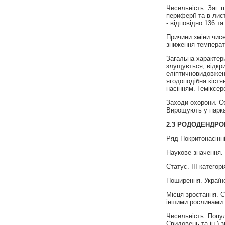
Чисельність. Заг. 
периферії та в лис
- відповідно 136 та
Причини зміни чисе
зниження температу
Загальна характери
злущується, відкри
еліптичновидовжені)
ягодоподібна кістя
насінням. Геміксер
Заходи охорони. О
Вирощують у парка
2.3
РОДОДЕНДРО
Ряд Покритонасінні
Наукове значення. 
Статус. III категорі
Поширення. Україн
Місця зростання. С
iншими рослинами.
Чисельність. Попул
Свидовець та ін.) 