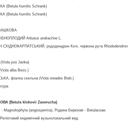
А (Betula humilis Schrank)
А (Betula humilis Schrank)
 ЧАШКОВА
ІБНОПЛОДИЙ Arbutus andrachne L.
ХІДНОКАРПАТСЬКИЙ, рододендрон Кочі, червона рута Rhododendron kotsc
iola jooi Janka)
Viola alba Bess.)
КА, фіалка скельна (Viola oreades Bieb.)
атура
ОВА (
Betula
klokovii
Zaverucha
)
 - Magnoliophyta (angiosperma), Родина Березові - Betulaceae.
 Реліктовий ендемічний вузьколокальний вид.