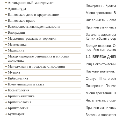
Антикризисный менеджмент
Поширення. Кремене
Адвокатура
Місця зростання. В
Банковское дело и кредитование
Чисельність. Локал
Банковское право
Безопасность жизнедеятельности
Причини зміни чисе
Биографии
Загальна характери
Квітки зібрані у с
Маркетинг реклама и торговля
Математика
Заходи охорони. О
постійно контролюв
Медицина
Международные отношения и мировая
1.2.
БЕРЕЗА
ДНІ
экономика
Ряд Покритонасінні
Менеджмент и трудовые отношения
Наукове значення.
Музыка
Кибернетика
Статус. III категорі
Коммуникации и связь
Поширення. Пониззя
Косметология
Місця зростання. П
Криминалистика
Чисельність. Локал
Криминология
Причини зміни чис
Криптология
Кулинария
Загальна характери