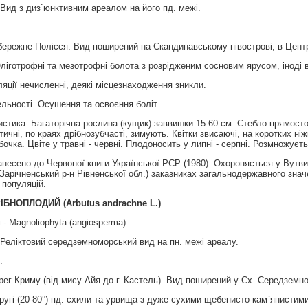
Вид з диз`юнктивним ареалом на його пд. межі.
режне Полiсся. Вид поширений на Скандинавському пiвостровi, в Центр, та
лiготрофнi та мезотрофнi болота з розрiдженим сосновим ярусом, iнодi 
яції нечисленні, деякі місцезнаходження зникли.
льності. Осушення та освоєння боліт.
стика. Багаторічна рослина (кущик) заввишки 15-60 см. Стебло прямосто
ичні, по краях дрібнозубчасті, зимують. Квітки звисаючі, на коротких ніжк
бочка. Цвіте у травні - червні. Плодоносить у липні - серпні. Розмножуєт
несено до Червоної книги Української РСР (1980). Охороняється у Вутви
арічненський р-н Рівненської обл.) заказниках загальнодержавного значе
 популяцій.
РІБНОПЛОДИЙ
(
Arbutus
andrachne
L
.)
 - Magnoliophyta (angiosperma)
 Реліктовий середземноморський вид на пн. межі ареалу.
.
ег Криму (вiд мису Айя до г. Кастель). Вид поширений у Сх. Середземномо
ругi (20-80°) пд. схили та урвища з дуже сухими щебенисто-кам`янистим