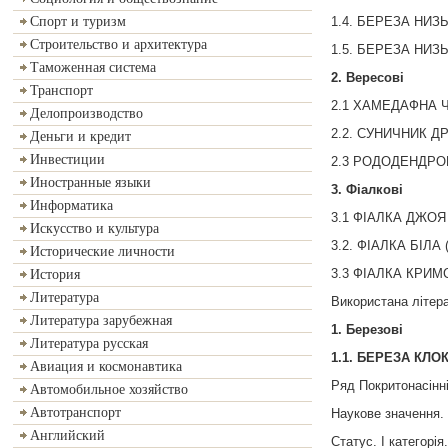
1.4. БЕРЕЗА НИЗЬК
Спорт и туризм
Строительство и архитектура
1.5. БЕРЕЗА НИЗЬК
Таможенная система
2. Вересові
Транспорт
2.1 ХАМЕДАФНА
Делопроизводство
2.2. СУНИЧНИК ДР
Деньги и кредит
Инвестиции
2.3 РОДОДЕНДРОН С
Иностранные языки
3. Фіалкові
Информатика
3.1 ФІАЛКА ДЖОЯ (V
Искусство и культура
3.2. ФІАЛКА БІЛА (
Исторические личности
3.3 ФІАЛКА КРИМСЬ
История
Литература
Використана літер
Литература зарубежная
1. Березові
Литература русская
1.1. БЕРЕЗА КЛОК
Авиация и космонавтика
Ряд Покритонасінні
Автомобильное хозяйство
Автотранспорт
Наукове значення.
Английский
Статус. I категорія.