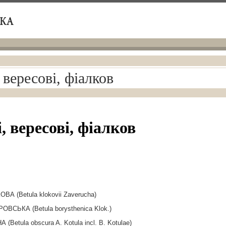
 вересові, фіалков
, вересові, фіалков
ВА (Betula klokovii Zaverucha)
ОВСЬКА (Betula borysthenica Klok.)
(Betula obscura A. Kotula incl. B. Kotulae)