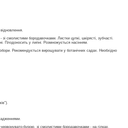
 відновлення.
- зі смолистими бородавочками. Листки цупкі, шкірясті, зубчасті.
авні. Плодоносить у липні. Розмножується насінням.
добори. Рекомендується вирощувати у ботанічних садах. Необхідно
iв").
асадженнями.
 червонувато-бурою, зі смолистими бородавочками - на гілках.