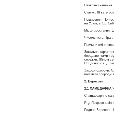
Наукове значення. 
Статус. III категорі
Поширення. Полiсся
на Уралi, у Сх. Сиб
Місця зростання. Е
Чисельність. Трапл
Причини зміни чисе
Загальна характери
бородавочками і рі
сережки. Жіночі се
Плодоносить у липн
Заходи охорони. О
пам`ятки природи 
2. Вересові
2.1
ХАМЕДАФНА 
Chamaedaphne calyc
Ряд Покритонасінні
Родина Вересові - 