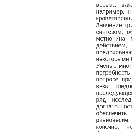
весьма важ
например, н
кроветворен
Значение тр
синтезом, о
метионина, 
действием,
предохраняю
некоторыми 
Ученые мног
потребность
вопросе при
века предл
последующем
ряд исслед
достаточно
обеспечить
равновесие,
конечно, 