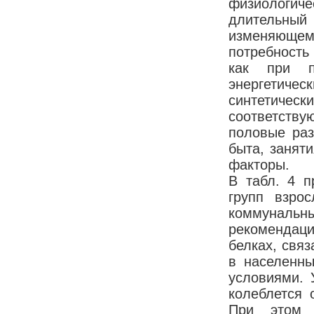
физиологиче
длительный 
изменяющемс
потребность
как при п
энергетичес
синтетиче
соответству
половые раз
быта, заняти
факторы.
В табл. 4 п
групп взрос
коммуналь
рекомендаци
белках, свя
в населенны
условиями. 
колеблется 
При этом 