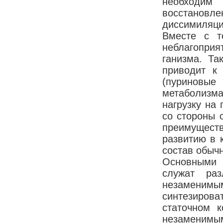
необходи
восстановл
диссимиляци
Вместе с т
неблагоприя
ганизма. Та
приводит к 
(пуриновые 
метаболизма
нагрузку на 
со стороны 
преимуществ
развитию в 
состав обыч
Основными 
служат раз
незаменимым
синтезирова
статочном к
незаменимы