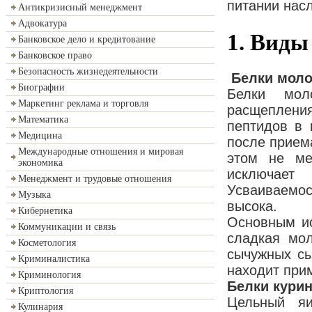
питании нас
Антикризисный менеджмент
Адвокатура
1. Виды
Банковское дело и кредитование
Банковское право
Безопасность жизнедеятельности
Белки моло
Биографии
Белки мол
Маркетинг реклама и торговля
расщепления
Математика
пептидов в 
Медицина
после прием
Международные отношения и мировая
этом не ме
экономика
исключает
Менеджмент и трудовые отношения
Усваиваемо
Музыка
высока.
Кибернетика
Основным ис
Коммуникации и связь
сладкая мол
Косметология
сычужных сы
Криминалистика
находит при
Криминология
Белки курин
Криптология
Цельный яи
Кулинария