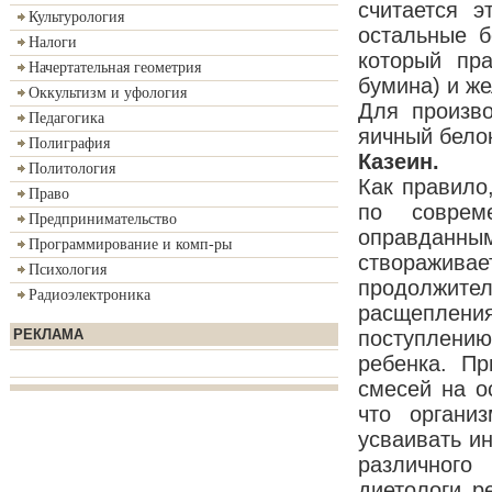
считается э
Культурология
остальные б
Налоги
который пра
Начертательная геометрия
бумина) и же
Оккультизм и уфология
Для произво
Педагогика
яичный белок
Полиграфия
Казеин.
Политология
Как правило,
Право
по совреме
Предпринимательство
оправданн
Программирование и комп-ры
створаживае
Психология
продолжител
Радиоэлектроника
расщепления
РЕКЛАМА
поступлени
ребенка. Пр
смесей на о
что органи
усваивать ин
различного
диетологи р