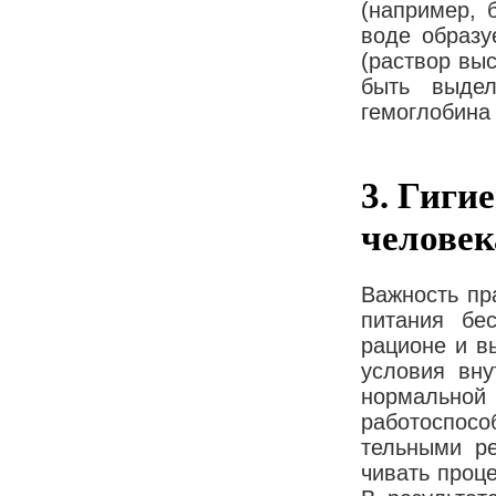
(например, 
воде образу
(раствор вы
быть вы­де
гемоглобина 
3. Гиги
человек
Важность пр
питания бес
рационе и в
условия вну
нормальн
работоспосо
тельными ре
чивать проце