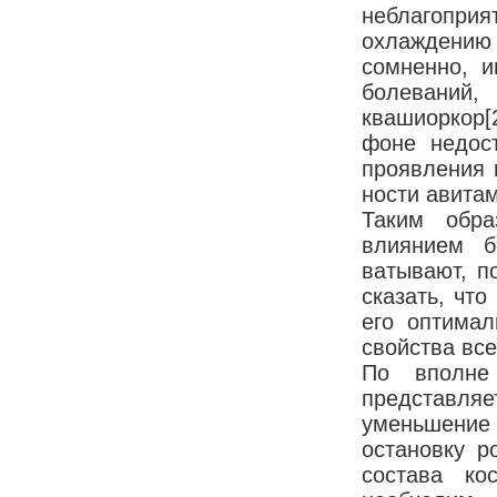
неблагопр
охлаждению
сомненно, и
болеваний
квашиоркор
[
фоне недост
про­явления 
ности авита
Таким обра
влиянием б
ватывают, п
сказать, что
его оптимал
свойства вс
По вполне 
представляе
уменьшение 
остановку р
состава ко