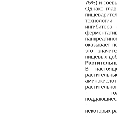
75%) и соев
Однако глав
пищеварител
технологии
ингибитора 
ферментатив
панкреатин
оказывает п
это значит
пищевых доб
Растительн
В настоящ
растительн
аминокисло
растительно
· толстые 
поддающиеся
· наличие
некоторых ра
· трудно