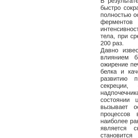
В результат
быстро сокр
полностью ос
ферментов 
интенсивнос
тела, при с
200 раз.
Давно изве
влиянием бе
ожирение печ
белка и кач
развитию п
секреции,
надпочечни
состоянии 
вызывает о
процессов 
наиболее ра
является с
становится