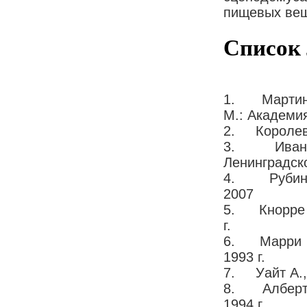
пищевых веще
Список
1. Мартинчи
М.: Академия
2. Королев 
3. Иванов 
Ленинградско
4. Рубина Е
2007
5. Кнорре Д
г.
6. Марри Р.,
1993 г.
7. Уайт А., 
8. Албертс 
1994 г.