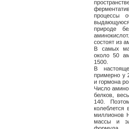
пространстве
фер­ментат
процессы о
выдающуюся
природе бе
аминокислот
состо­ят из 
В самых ма
около 50 ам
1500.
В настояще
примерно у 
и гормона ро
Число амино
белков, вес
140. Поэто
колеблется 
миллионов Н
массы и эл
формула 