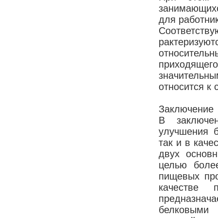
занимающихс
для работник
Соответств
рактеризуют
относитель
приходящего
значительным
относится к
Заключение
В заключен
улучшения б
так и в каче
двух основн
целью боле
пищевых про
качестве 
предназнач
белковыми 