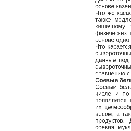
основе казеи
Что же касае
также медле
кишечному 
физических 
основе одно
Что касаетс
сывороточны
данные подт
сывороточ
сравнению с
Соевые бел
Соевый бело
числе и по
появляется ч
их целесооб
весом, а та
продуктов.
соевая мука