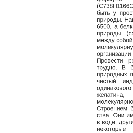
(C738H1166
быть у прос
природы. На
6500, а бел
природы (с
между собой
молекулярн
организаци
Провести р
трудно. В 
природных п
чистый инд
одинакового
желатина,
молекулярно
Строением б
ства. Они и
в воде, друг
некоторые 