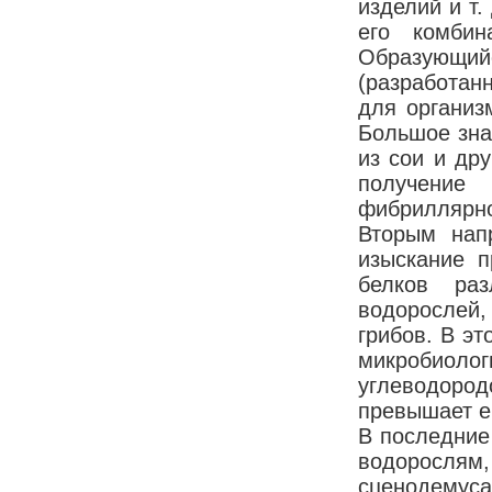
изделий и т.
его комбин
Образующи
(разработан
для организ
Большое зна
из сои и дру
получение
фибриллярно
Вторым нап
изыскание п
белков раз
водорослей,
грибов. В э
микробиоло
углеводород
превышает е
В последние 
водорослям
сценодемус