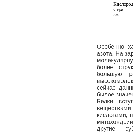
Кислоро
Сера
Зола
Особенно х
азота. На за
молекулярну
более стру
большую р
высокомолеку
сейчас данн
былое значен
Белки всту
веществами
кислотами, 
митохондрии
другие су