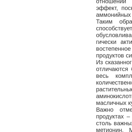
отношении 
эффект, пос
аммонийных 
Таким обра
способству
обусловлив
гически акт
востепенно
продуктов си
Из сказанно
отличаются 
весь компл
количествен
растительн
аминокисло
масличных ку
Важно отме
продуктах –
столь важны
метионин. 