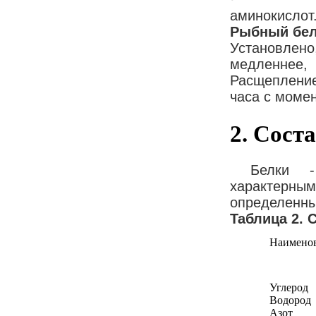
аминокислот
Рыбный бел
Установлен
медленнее
Расщепление
часа с момен
2. Сост
Белки - в
характерны
определенны
Таблица 2. 
Наименов
Углерод
Водород
Азот