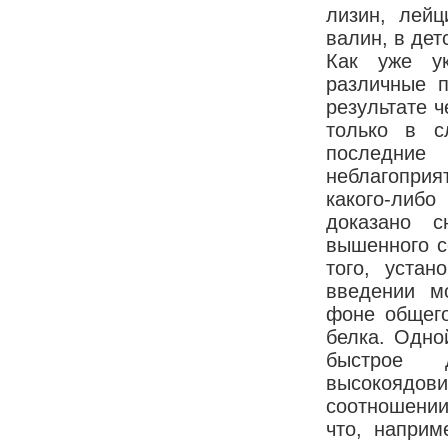
лизин, лейц
валин, в дет
Как уже ук
различные 
результате ч
только в с
последние
неблагоприя
какого-либ
доказано с
вышенного с
того, устан
введении мо
фоне общего
белка. Одно
быстрое д
высокоядов
соотношении
что, наприм