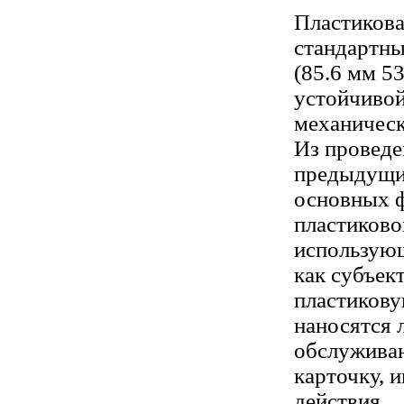
Пластикова
стандартны
(85.6 мм 5
устойчивой
механическ
Из проведе
предыдущих
основных 
пластиково
использующ
как субъек
пластикову
наносятся 
обслужив
карточку, и
действия