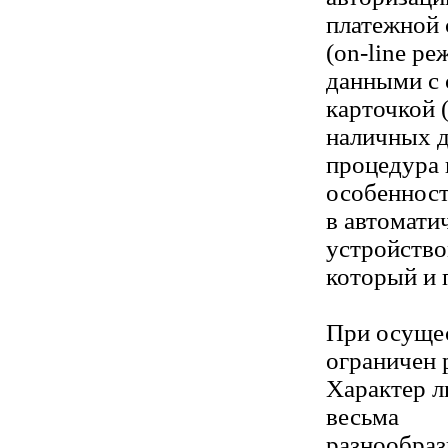
платежной
(on-line р
данными с 
карточкой (
наличных д
процедура 
особенност
в автомати
устройство
который и 
При осущес
ограничен 
Характер л
весьма
разнообраз