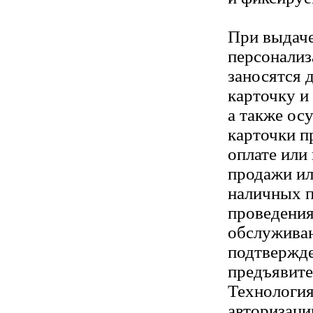
При выдаче
персонализа
заносятся 
карточку и 
а также ос
карточки п
оплате или
продажи и
наличных п
проведения
обслуживан
подтвержд
предъявите
Технологи
авторизаци