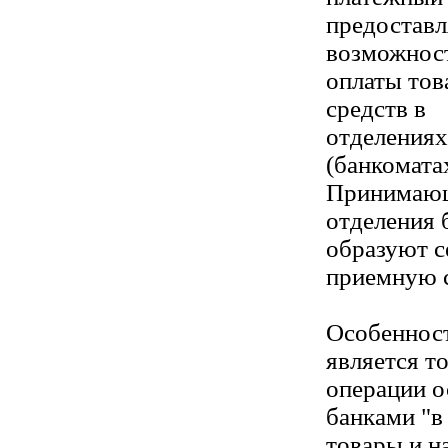
предостав
возможнос
оплаты тов
средств в
отделениях
(банкоматах
Принимающи
отделения 
образуют с
приемную с
Особенност
является то
операции о
банками "в 
товары и н