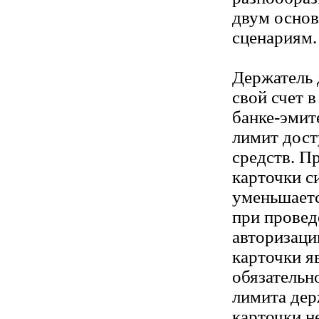
двум осно
сценариям.
Держатель 
свой счет в
банке-эмит
лимит дос
средств. П
карточки с
уменьшаетс
при провед
авторизаци
карточки я
обязательн
лимита де
карточки н