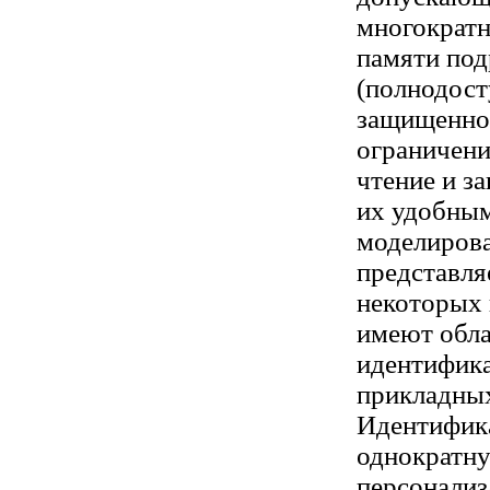
многократн
памяти под
(полнодост
защищенной
ограничени
чтение и з
их удобны
моделирова
представля
некоторых
имеют обла
идентифика
прикладных
Идентифика
однократну
персонализ