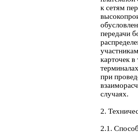
к сетям пе
высокопро
обусловле
передачи б
распредел
участникам
карточек в
терминалах
при провед
взаиморасч
случаях.
2. Техниче
2.1. Спосо