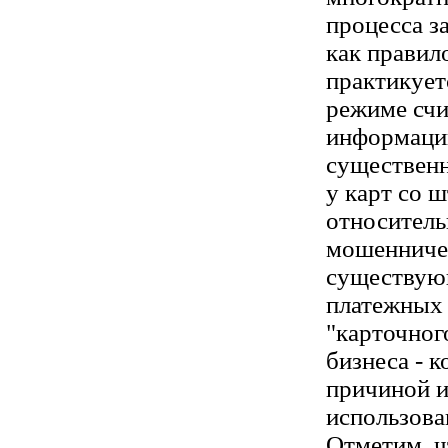
процесса з
как правило
практикует
режиме сч
информации
существенн
у карт со 
относитель
мошенничес
существу
платежных 
"карточног
бизнеса - 
причиной и
использова
Отметим, ч