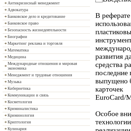
Антикризисный менеджмент
Адвокатура
В реферате
Банковское дело и кредитование
использова
Банковское право
пластиковы
Безопасность жизнедеятельности
Биографии
инструмент
Маркетинг реклама и торговля
международ
Математика
развития д
Медицина
средства ра
Международные отношения и мировая
экономика
последние 
Менеджмент и трудовые отношения
выпущено 
Музыка
карточек
Кибернетика
Коммуникации и связь
EuroСard/M
Косметология
Криминалистика
Особое вни
Криминология
технологии
Криптология
реализации
Кулинария