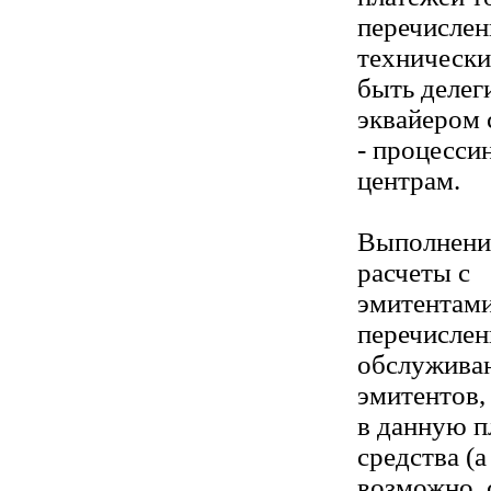
перечисле
технически
быть делег
эквайером
- процесси
центрам.
Выполнение
расчеты с
эмитентами
перечислен
обслуживан
эмитентов,
в данную п
средства (а
возможно,