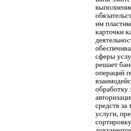
выполнени
обязательс
им пластик
карточки к
деятельнос
обеспечива
сферы услу
решает бан
операций п
взаимодейс
обработку 
авторизаци
средств за
услуги, пр
сортировку
документо