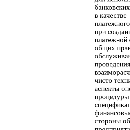
банковских
в качестве
платежного
при создан
платежной 
общих пра
обслуживан
проведени
взаиморасч
чисто техн
аспекты оп
процедуры 
спецификац
финансовы
стороны об
предприят