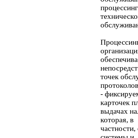
процессинг
техническо
обслуживан
Процессинг
организаци
обеспечива
непосредст
точек обсл
протоколов
- фиксируе
карточек п
выдачах на
которая, в
частности,
системы и