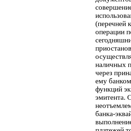
совершение
использова
(перечней 
операции п
сегодняшни
приостанов
осуществл
наличных п
через при
ему банком
функций эк
эмитента. 
неотъемле
банка-эква
выполнение
платежей т