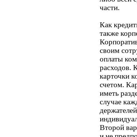
части.
Как кредит
также корп
Корпоратив
своим сотр
оплаты ко
расходов. 
карточки к
счетом. Ка
иметь разд
случае каж
держателей
индивидуал
Второй ва
и не предп