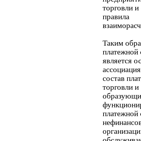
торговли и
правила
взаиморасч
Таким обра
платежной
является о
ассоциация
состав пла
торговли и 
образующие
функциони
платежной 
нефинансо
организац
обслуживан