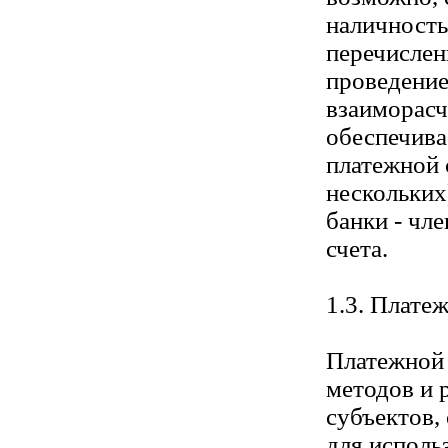
наличность
перечислен
проведени
взаиморасч
обеспечива
платежной 
нескольких
банки - чл
счета.
1.3. Плате
Платежной 
методов и 
субъектов,
для исполь