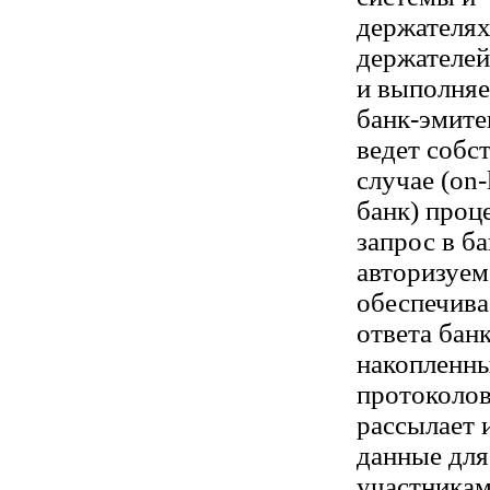
держателях
держателей
и выполняе
банк-эмите
ведет собст
случае (on-
банк) проц
запрос в б
авторизуем
обеспечива
ответа бан
накопленны
протоколов
рассылает 
данные для
участникам