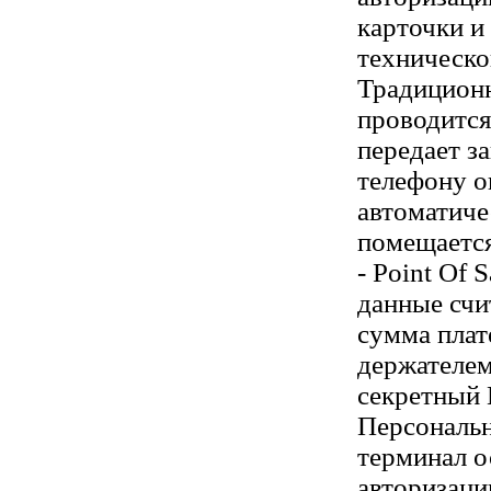
карточки и
техническо
Традиционн
проводится
передает з
телефону о
автоматиче
помещается
- Point Of S
данные счи
сумма плат
держателем
секретный
Персональ
терминал о
авторизаци