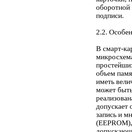
оборотной 
подписи.
2.2. Особе
В смарт-ка
микросхем
простейших
объем пам
иметь вели
может быт
реализован
допускает 
запись и м
(EEPROM)
допускающе