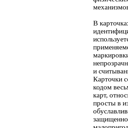
механизмов
В карточка
идентифиц
использует
применяем
маркировки
непрозрач
и считыван
Карточки с
кодом весь
карт, отно
просты в и
обуславлив
защищеннос
малоприго