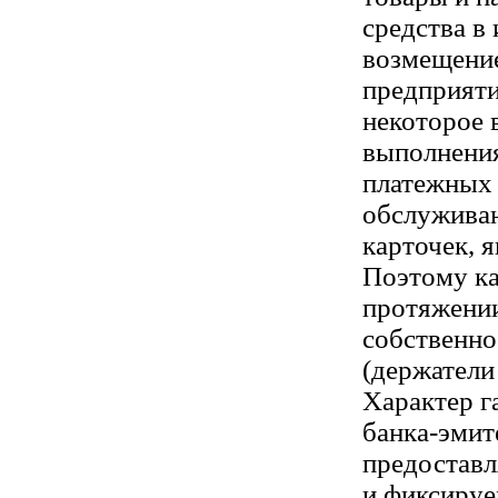
средства в 
возмещени
предприяти
некоторое 
выполнени
платежных 
обслужива
карточек, 
Поэтому ка
протяжении
собственно
(держатели
Характер г
банка-эмит
предостав
и фиксируе