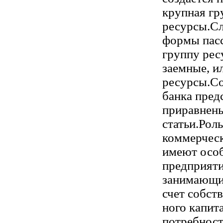
крупная гр
ресурсы.С
формы пас
группу рес
заемные, и
ресурсы.С
банка пред
приравнены
статьи.Рол
коммерчес
имеют осо
предприяти
занимающих
счет собств
ного капит
потребност