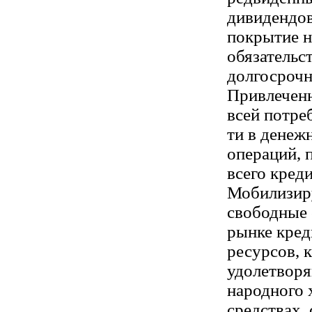
дивидендов
покрытие н
обязательст
долгосрочн
Привлечен
всей потре
ти в денеж
операций, 
всего кред
Мобилизир
свободные 
рынке кре
ресурсов, 
удолетворя
народного 
средствах,