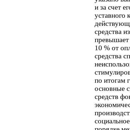
и за счет е
уставного 
действующи
средства из
превышает
10 % от оп
средства с
неиспользо
стимулиро
по итогам г
основные с
средств фо
экономичес
производст
социальное
порядке м