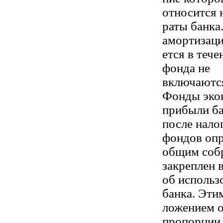
относится н
раты банка
амортизаци
ется в тече
фонда не
включаются
Фонды экон
прибыли б
после нало
фондов опр
общим собр
закреплен 
об использ
банка. Эти
ложением о
пропорции, 