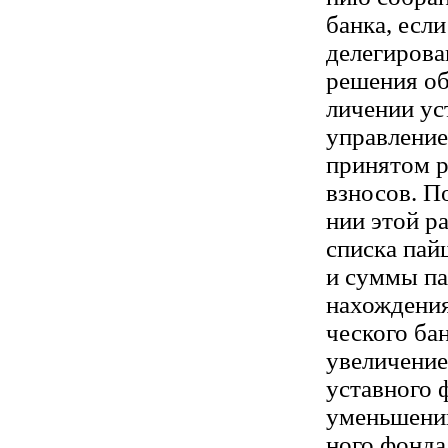
банка, если
делегирова
решения об
личении ус
управление
принятом 
взносов. П
нии этой р
списка пай
и суммы па
нахождени
ческого ба
увеличение
уставного 
уменьшении
ного фонда