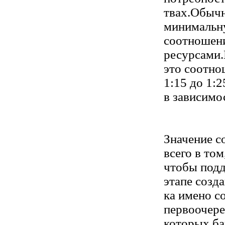
твах.Обычн
минимальн
соотношен
ресурсами.
это соотно
1:15 до 1:2
в зависимос
Значение с
всего в том
чтобы подд
этапе созда
ка имено с
первоочере
которых ба