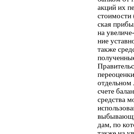
акций их п
стоимости 
ская прибы
на увеличе
ние уставн
также сред
полученные
Правительс
переоценки
отдельном
счете бала
средства м
использова
выбывающи
дам, по ко
также на у