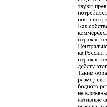
твуют прев
потребност
ния в потр
Как собств
коммерческ
отражаются
Центрально
ке России.
отражаютс
дебету этог
Таким обра
размер сво
бодного ре
не вложены
активные а
резерва, те