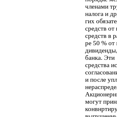
членами тр
налога и др
гих обязат
средств от
средств в р
ре 50 % от 
дивиденды,
банка. Эти
средства и
согласован
и после уп
нераспреде
Акционерны
могут прин
конвнртиру
выпущенны