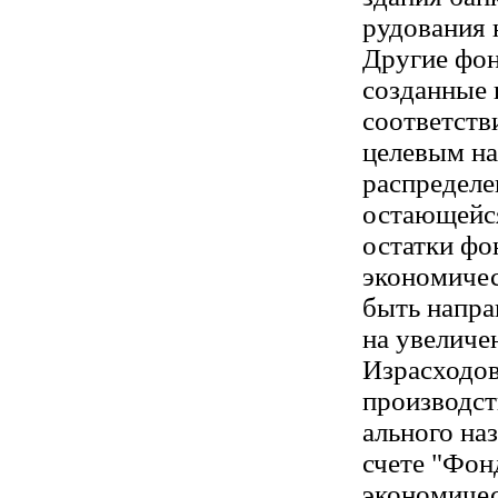
рудования 
Другие фо
созданные 
соответств
целевым на
распределе
остающейся
остатки фо
экономичес
быть напр
на увеличе
Израсходов
производст
ального на
счете "Фо
экономиче