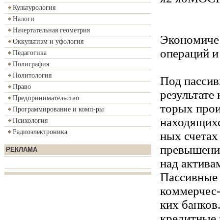
Культурология
Налоги
Начертательная геометрия
Экономиче
Оккультизм и уфология
операций и
Педагогика
Полиграфия
Политология
Под пассив
Право
результате 
Предпринимательство
торых прои
Программирование и комп-ры
находящихс
Психология
Радиоэлектроника
ных счетах
превышени
РЕКЛАМА
над актива
Пассивные 
коммерчес
ких банков
кредитные