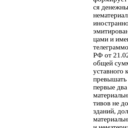
ся денежны
нематериал
иностранно
эмитирован
цами и име
телеграмм
РФ от 21.0
общей сум
уставного 
превышать 
первые два
материальн
тивов не д
зданий, дол
материальн
и нематери