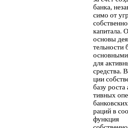
банка, неза
симо от уг
собственно
капитала. 
основы дея
тельности б
основными
для активн
средства. В
ции собств
базу роста 
тивных опе
банковских
раций в со
функция
собственно