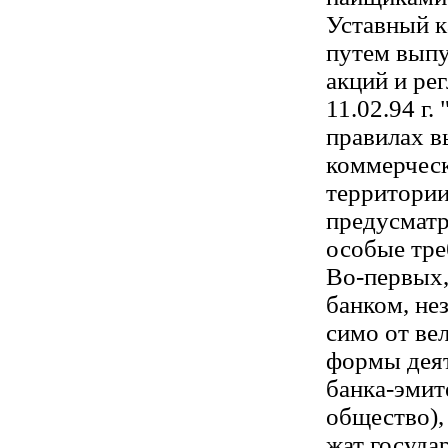
Уставный к
путем вып
акций и ре
11.02.94 г. 
правилах в
коммерчес
территории
предусмат
особые тре
Во-первых,
банком, не
симо от ве
формы дея
банка-эмит
общество),
жат госуда