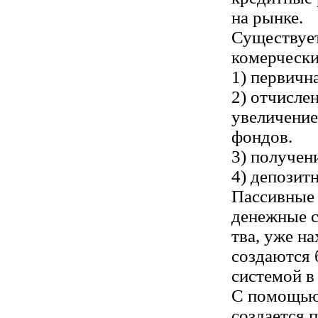
на рынке.
Существуе
комерчески
1) первичн
2) отчисле
увеличение
фондов.
3) получен
4) депозит
Пассивные 
денежные с
тва, уже н
создаются 
системой в
С помощью
создается 