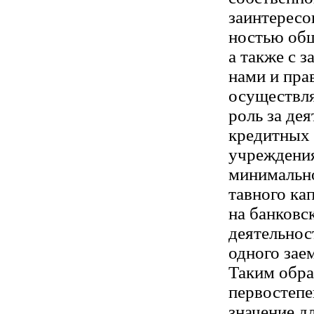
заинтересо
ностью общ
а также с з
нами и пр
осуществля
роль за де
кредитных
учреждения
минимально
тавного ка
на банковс
деятельнос
одного зае
Таким обра
первостепе
значение д