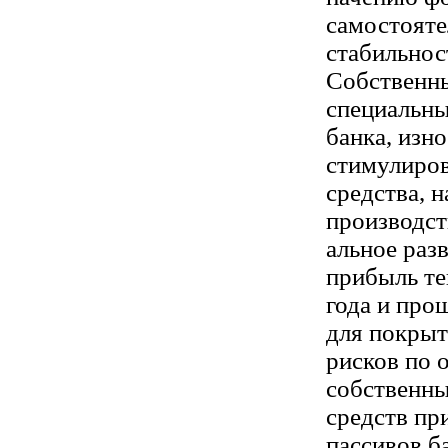
самостояте
стабильнос
Собственны
специальн
банка, изн
стимулиров
средства, 
производст
альное раз
прибыль т
года и про
для покры
рисков по 
собственн
средств пр
пассивов б