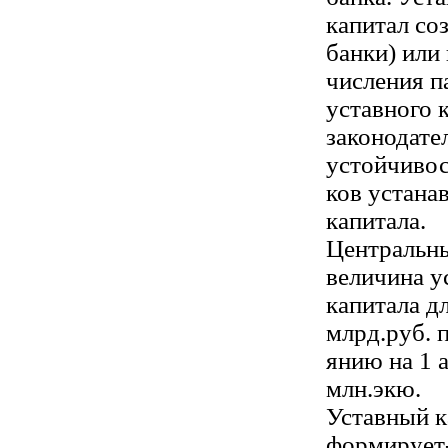
капитал со
банки) или 
числения п
уставного 
законодате
устойчивос
ков устана
капитала.
Центральн
величина у
капитала д
млрд.руб. 
янию на 1 
млн.экю.
Уставный к
формирует