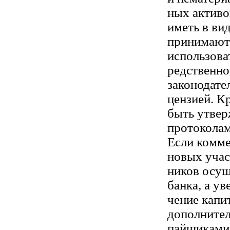
ных активо
иметь в вид
принимаютс
использова
редственно
законодате
цензией. К
быть утвер
протоколам
Если комме
новых учас
ников осущ
банка, а ув
чение капи
дополните
пайщиками