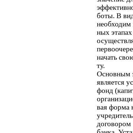
эффективно
боты. В ви
необходим 
ных этапах
осуществл
первоочере
начать сво
ту.
Основным э
является у
фонд (капит
организаци
вая форма 
учредител
договором 
банка. Уст