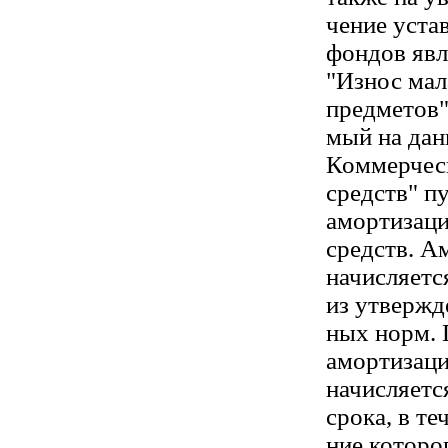
чение уста
фондов явл
"Износ ма
предметов"
мый на дан
Коммерчес
средств" п
амортизаци
средств. А
начисляетс
из утвержд
ных норм. 
амортизац
начисляетс
срока, в те
ние которо