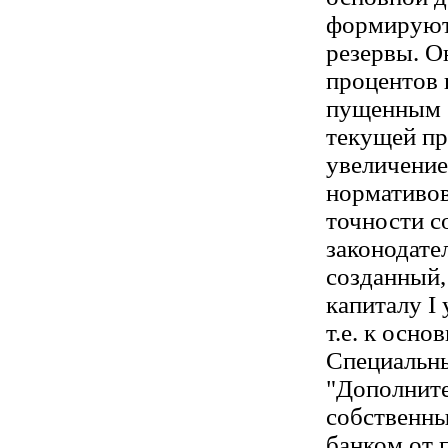
формируют
резервы. О
процентов 
пущенным б
текущей пр
увеличение
нормативов
точности с
законодате
созданный,
капиталу I 
т.е. к осно
Специальны
"Дополнит
собственны
банком от 