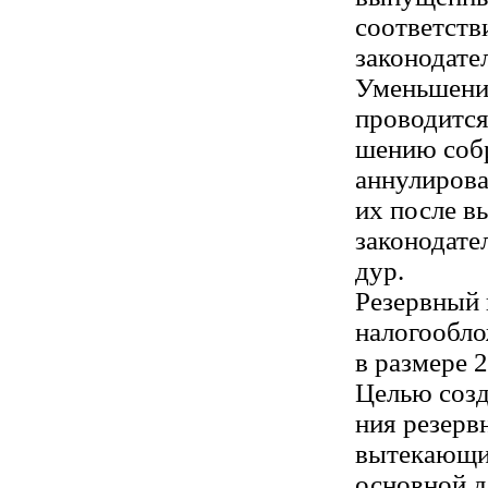
соответств
законодате
Уменьшение
проводится
шению собр
аннулиров
их после в
законодате
дур.
Резервный 
налогообл
в размере 
Целью созд
ния резерв
вытекающи
основной д