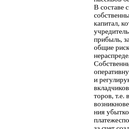
В составе 
собственн
капитал, к
учредител
прибыль, з
общие риск
нераспреде
Собственны
оперативн
и регулиру
вкладчиков
торов, т.е
возникнове
ния убытко
платежесп
за счет со