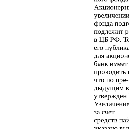
Акционерны
увеличении
фонда подг
подлежит р
в ЦБ РФ. Т
его публик
для акцион
банк имеет
проводить 
что по пре-
дыдущим вы
утвержден
Увеличение
за счет
средств па
указано вы