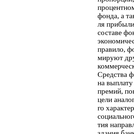
процентном
фонда, а та
ля прибыли
составе фо
экономичес
правило, ф
мируют др
коммерческ
Средства ф
на выплату
премий, по
цели анало
го характе
социальног
тия направ
здания банк