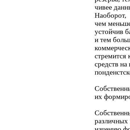
чивее данн
Наоборот,
чем меньше
устойчив б
и тем боль
коммерчес
стремится 
средств на 
понденстск
Собственны
их формиро
Собственны
различных 
начению ф