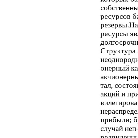
собственн
ресурсов б
резервы.На
ресурсы яв
долгосрочн
Структура 
неоднородн
онерный ка
акчионерны
тал, состо
акций и пр
вилегирова
нераспреде
прибыли; б
случай неп
редвиденны