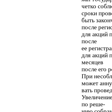
четко собл
сроки пров
быть закон
после реги
для акций 
после
ее регистр
для акций 
месяцев
после его р
При несоб
может анну
вать прове
Увеличение
по реше-
нию собран