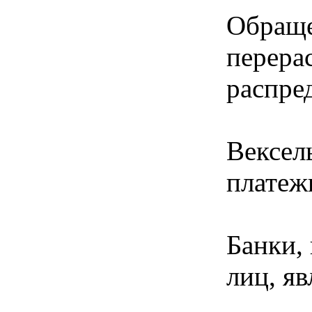
Обраще
перера
распре
Вексел
платеж
Банки,
лиц, я