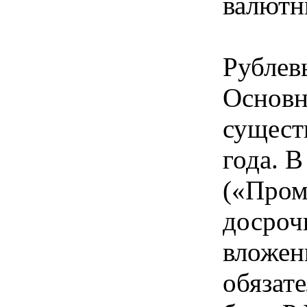
валютн
Рублев
Основна
существ
года. 
(«Пром
досроч
вложен
обязат