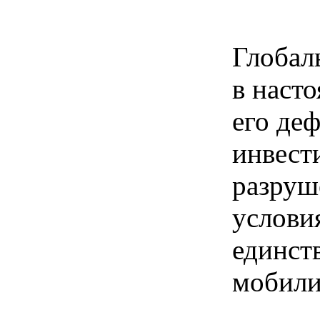
Глобал
в наст
его де
инвест
разруш
услови
единст
мобили