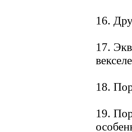
16. Др
17. Эк
вексел
18. По
19. По
особен