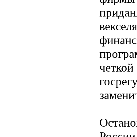
придан
вексел
финанс
програ
четкой
госрег
замени
Остано
России