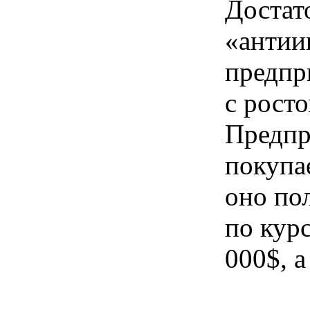
Достат
«антии
предпри
с рост
Предпр
покупа
оно по
по кур
000$, 