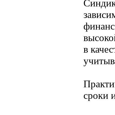
Синдик
зависи
финанс
высоко
в каче
учитыв
Практи
сроки 