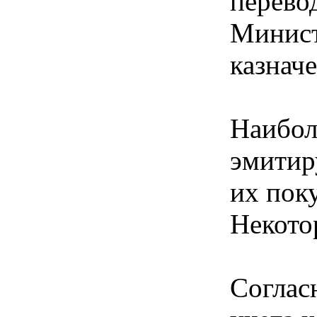
перево
Минист
казнач
Наибол
эмитир
их пок
Некото
Соглас