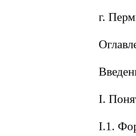
г. Перм
Оглавл
Введен
I. По
I.1. 