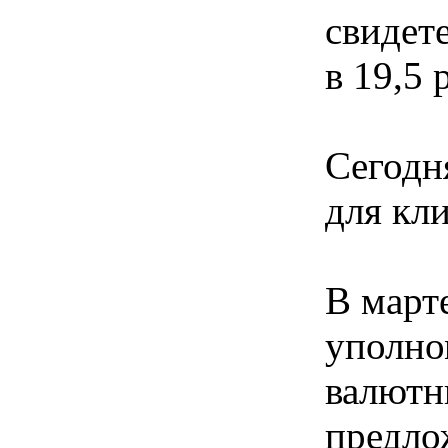
свидет
в 19,5 
Сегодн
для кл
В март
уполно
валютн
предло