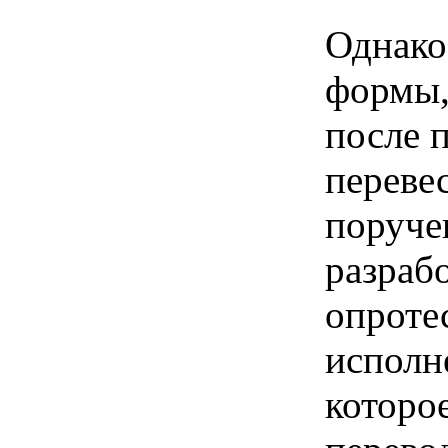
Однако
формы,
после 
переве
поруче
разраб
опроте
исполн
которое