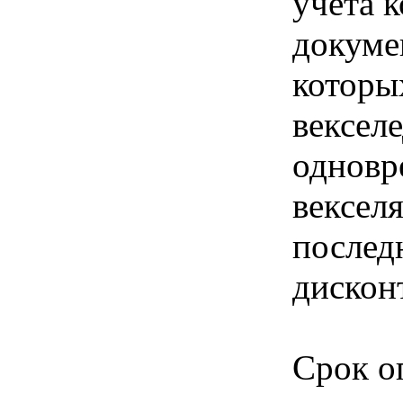
учета 
докуме
которы
векселе
одновр
вексел
послед
дискон
Срок о