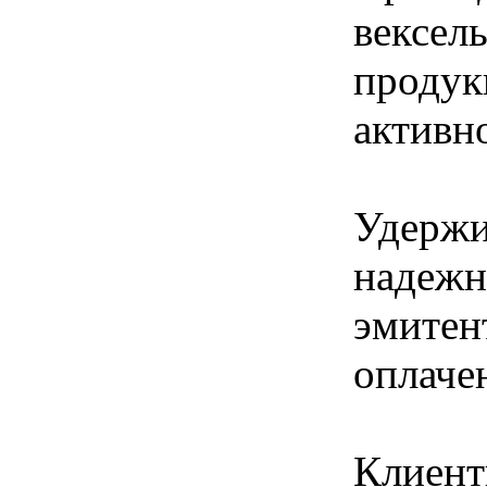
вексел
продук
активн
Удержи
надежн
эмитен
оплаче
Клиент