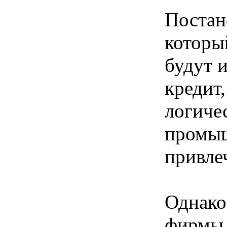
Постан
которы
будут 
кредит,
логиче
промыш
привле
Однако
фирмы с