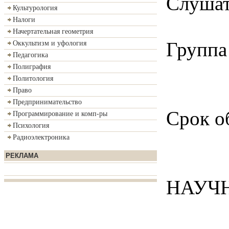
Слушат
Культурология
Налоги
Начертательная геометрия
Групп
Оккультизм и уфология
Педагогика
Полиграфия
Политология
Право
Предпринимательство
Срок о
Программирование и комп-ры
Психология
Радиоэлектроника
РЕКЛАМА
НАУЧ