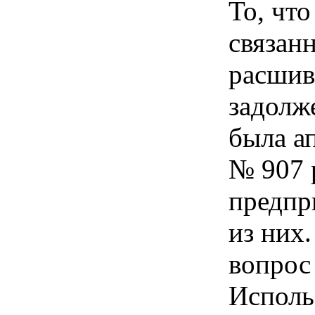
То, чт
связан
расшив
задолж
была а
№ 907 
предпр
из них
вопрос
Исполь