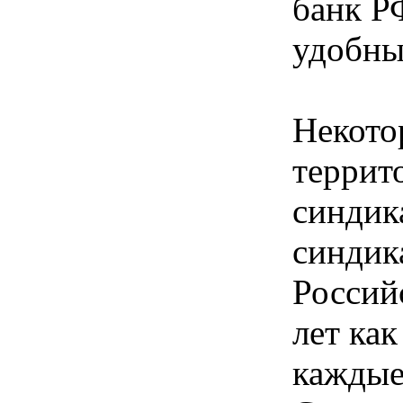
банк Р
удобны
Некото
террит
синдик
синдик
Россий
лет ка
каждые