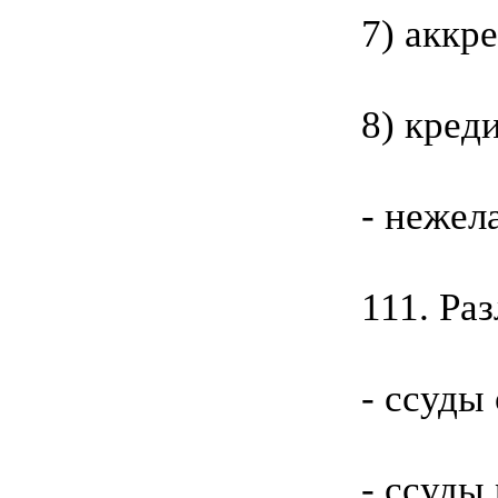
7) аккр
8) кред
- нежел
111. Ра
- ссуды
- ссуды