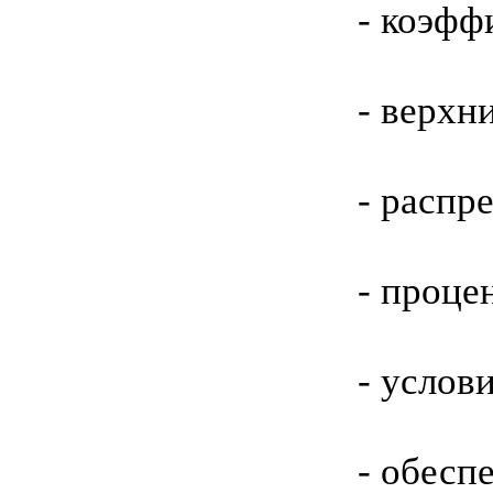
- коэфф
- верхн
- распр
- проце
- услов
- обесп