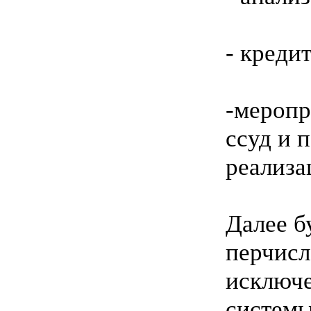
- креди
-меропр
ссуд и 
реализа
Далее б
перчисл
исключе
системы