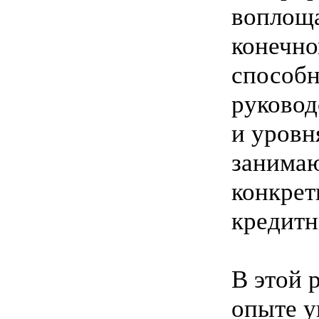
воплоща
конечно
способн
руковод
и уровн
занима
конкрет
кредитн
В этой 
опыте у