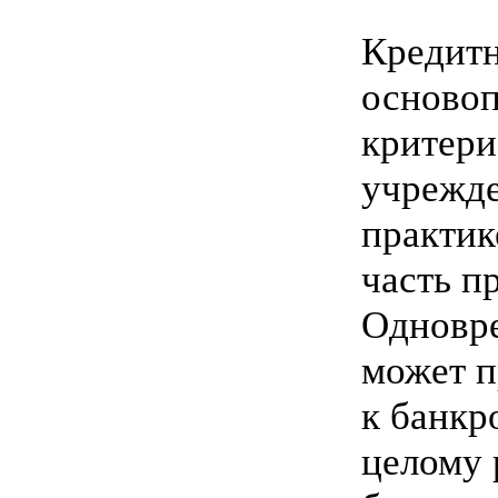
Кредитн
осново
критери
учрежде
практик
часть п
Одновре
может п
к банкр
целому 