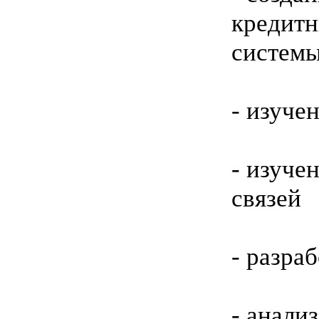
кредитн
системы
- изуче
- изуче
связей
- разра
- анали