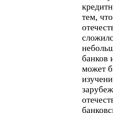
кредитн
тем, чт
отечест
сложилс
небольш
банков 
может б
изучени
зарубеж
отечест
банковс