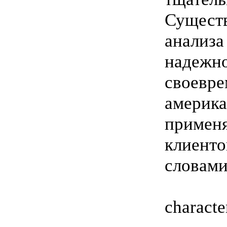
Существ
анализа
надежно
своевре
америка
применя
клиенто
словами
сharact