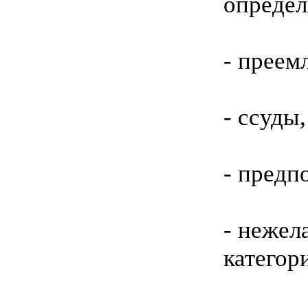
определ
- преем
- ссуды
- предп
- нежел
категор