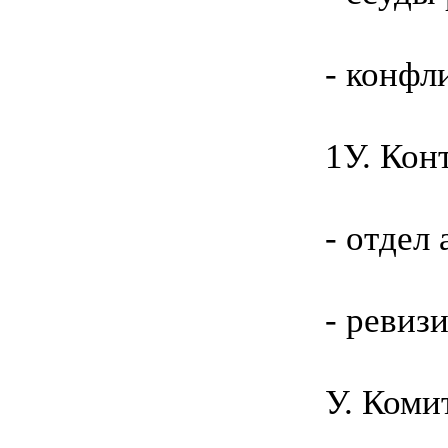
- конфл
1У. Кон
- отдел
- ревиз
У. Коми