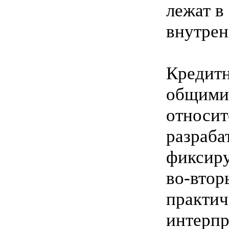
лежат в
внутрен
Кредитн
общими 
относит
разраба
фиксиру
во-втор
практич
интерп