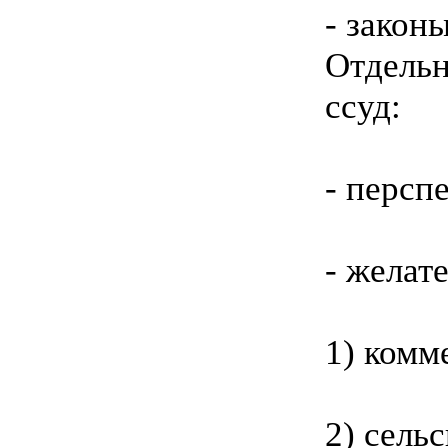
- закон
Отдель
ссуд:
- персп
- желат
1) комм
2) сель