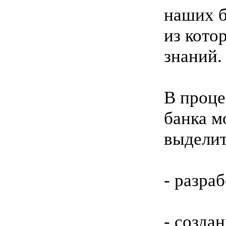
наших б
из кото
знаний.
В проце
банка 
выделит
- разра
- созда