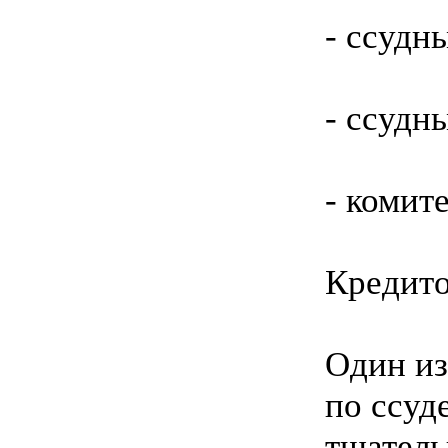
- ссудн
- ссудн
- комит
Кредито
Один из
по ссуд
тщатель