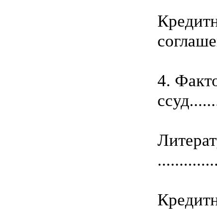
Кредит
соглашение.
4. Факт
ссуд.......
Литература..
..........
Кредитн