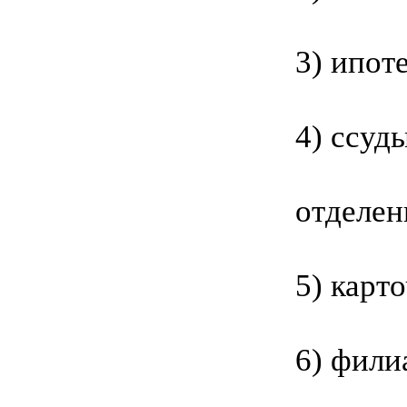
3) ипот
4) ссуд
отделен
5) карт
6) фили