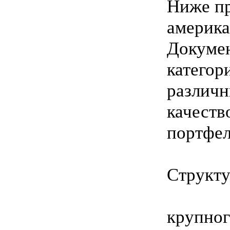
Ниже пр
америка
Докумен
категор
различн
качеств
портфел
Структу
крупног