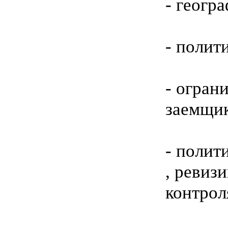
- геогр
- полит
- огран
заемщи
- полит
, ревизи
контрол