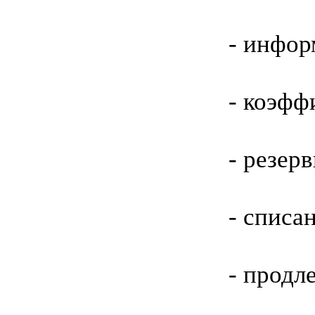
- инфор
- коэфф
- резер
- списа
- продл