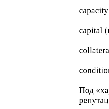
сapacit
сapital 
сollater
сonditi
Под «ха
репутац