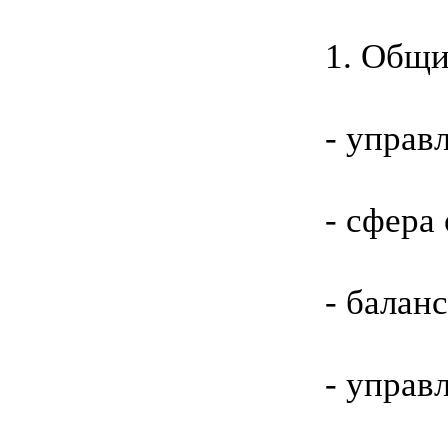
1. Общи
- управ
- сфера
- балан
- управ