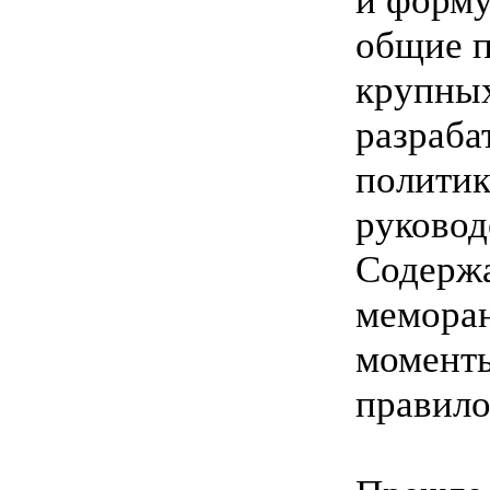
и форму
общие п
крупных
разраба
политик
руковод
Содержа
меморан
моменты
правило