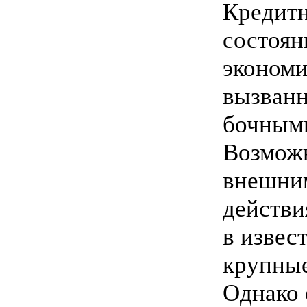
Кредитн
состоян
экономи
вызван
бочными
Возмож
внешним
действи
в извес
крупные
Однако 