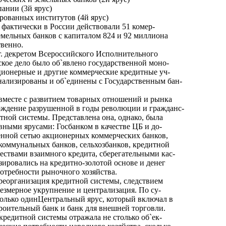
пании (3й ярус)
ированных институтов (4й ярус)
 фактически в России действовали 51 комер-
земельных банков с капиталом 824 и 92 миллиона
твенно.
 г. декретом Всероссийского Исполнительного
ское дело было об`явлено государственной моно-
кционерные и другие коммерческие кредитные уч-
ализированы и об`единены с Государственным бан-
месте с развитием товарных отношений и рынка
ждение разрушенной в годы революции и гражданс-
тной системы. Представлена она, однако, была
вными ярусами: Госбанком в качестве ЦБ и до-
енной сетью акционерных коммерческих банков,
коммунальных банков, сельхозбанков, кредитной
ествами взаимного кредита, сберегательными кас-
зировались на кредитно-золотой основе и денег
отребности рыночного хозяйства.
реорганизация кредитной системы, следствием
резмерное укрупнение и централизация. По су-
 только одинЦентральный ярус, который включал в
троительный банк и банк для внешней торговли.
кредитной системы отражала не столько об`ек-