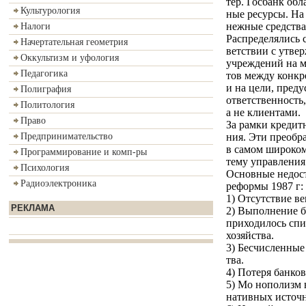
тер. Госбанк об
Культурология
ные ресурсы. На
нежные средства
Налоги
Распределялись 
Начертательная геометрия
ветствии с утв
Оккультизм и уфология
учреждений на м
Педагогика
тов между конкр
и на цели, пред
Полиграфия
ответственность
Политология
а не клиентами.
Право
За рамки кредит
ния. Эти преоб
Предпринимательство
в самом широком
Программирование и комп-ры
тему управления
Психология
Основные недост
Радиоэлектроника
реформы 1987 г:
1) Отсутствие в
РЕКЛАМА
2) Выполнение б
приходилось спи
хозяйства.
3) Бесчисленные
тва.
4) Потеря банко
5) Мо нополизм 
нативных источн