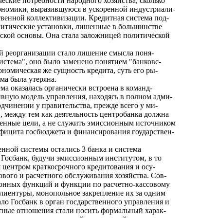
еские потребности народного хозяйства, сколько
ономики, выразившуюся в ускоренной индустриали-
твенной коллективизации. Кредитная система под-
литические установки, лишенные в большинстве
ской основы. Она стала заложницей политической
ой реорганизации стало лишение смысла поня-
система", оно было заменено понятием "банковс-
ономическая же сущность кредита, суть его ры-
ма была утеряна.
ма оказалась органически встроена в команд-
вную модель управления, находясь в полном адми-
дчинении у правительства, прежде всего у ми-
, между тем как деятельность центробанка должна
енные цели, а не служить эмиссионным источником
фицита госбюджета и финансирования гоударствен-
енной системы остались 3 банка и система
. Госбанк, будучи эмиссионным институтом, в то
я центром краткосрочного кредитования и осу-
ового и расчетного обслуживания хозяйства. Сов-
онных функций и функции по расчетно-кассовому
иентуры, монопольное закрепление их за одним
ло Госбанк в орган госдарственного управления и
тные отношения стали носить формальный харак-