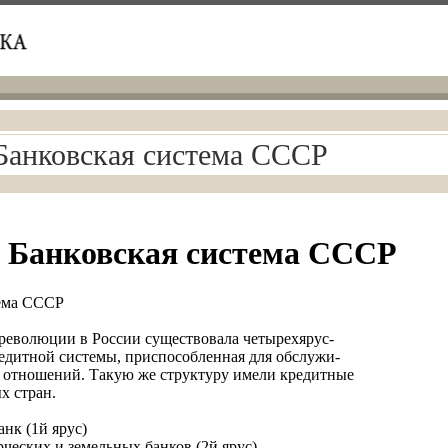
Банковская система СССР
 Банковская система СССР
тема СССР
революции в России существовала четырехярус-
редитной системы, приспособленная для обслужи-
 отношений. Такую же структуру имели кредитные
х стран.
нк (1й ярус)
рческих и земельных банков (2й ярус)