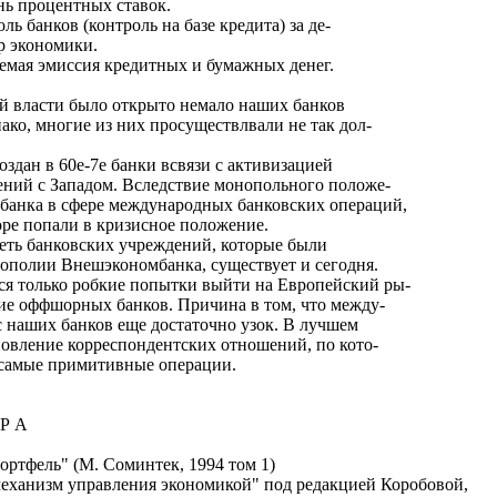
нь процентных ставок.
ль банков (контроль на базе кредита) за де-
р экономики.
емая эмиссия кредитных и бумажных денег.
ой власти было открыто немало наших банков
ако, многие из них просуществлвали не так дол-
оздан в 60е-7е банки всвязи с активизацией
ний с Западом. Вследствие монопольного положе-
банка в сфере международных банковских операций,
оре попали в кризисное положение.
сеть банковских учреждений, которые были
ополии Внешэкономбанка, существует и сегодня.
я только робкие попытки выйти на Европейский ры-
ние оффшорных банков. Причина в том, что между-
 наших банков еще достаточно узок. В лучшем
ановление корреспондентских отношений, по кото-
 самые примитивные операции.
 Р А
ортфель" (М. Соминтек, 1994 том 1)
механизм управления экономикой" под редакцией Коробовой,