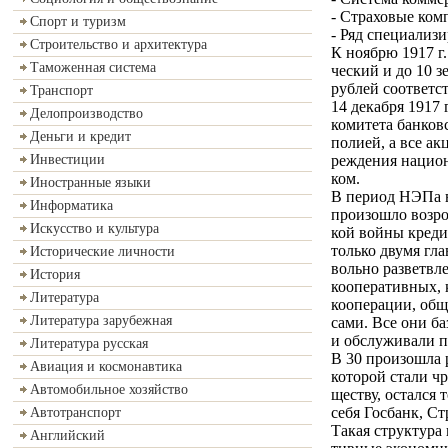
- Страховые ком
Спорт и туризм
- Ряд специализ
Строительство и архитектура
К ноябрю 1917 г.
Таможенная система
ческий и до 10 
рублей соответс
Транспорт
14 декабря 1917
Делопроизводство
комитета банков
Деньги и кредит
полией, а все а
реждения национ
Инвестиции
ком.
Иностранные языки
В период НЭПа в
Информатика
произошло возро
Искусство и культура
кой войны креди
только двумя гла
Исторические личности
вольно разветвл
История
кооперативных, 
Литература
кооперации, общ
Литература зарубежная
сами. Все они ба
и обслуживали п
Литература русская
В 30 произошла 
Авиация и космонавтика
которой стали ч
Автомобильное хозяйство
ществу, остался
себя Госбанк, С
Автотранспорт
Такая структура 
Английский