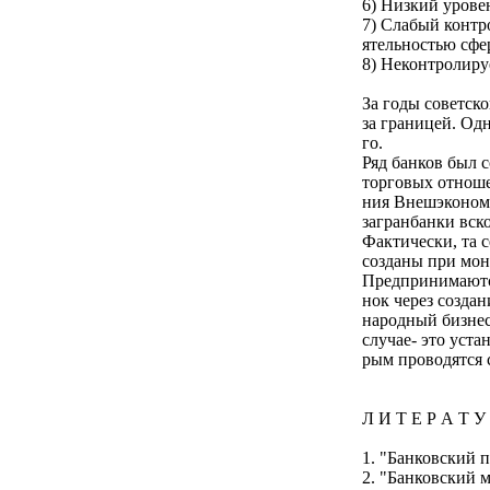
6) Низкий урове
7) Слабый контро
ятельностью сфе
8) Неконтролиру
За годы советск
за границей. Одн
го.
Ряд банков был с
торговых отноше
ния Внешэконом
загранбанки вск
Фактически, та 
созданы при мон
Предпринимаютс
нок через созда
народный бизнес
случае- это уст
рым проводятся
Л И Т Е Р А Т У
1. "Банковский п
2. "Банковский 