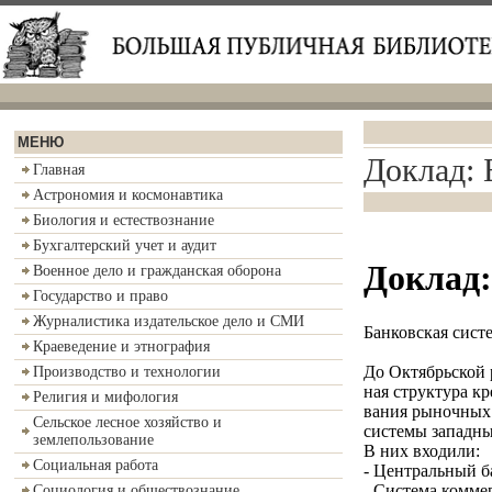
МЕНЮ
Доклад: 
Главная
Астрономия и космонавтика
Биология и естествознание
Бухгалтерский учет и аудит
Доклад:
Военное дело и гражданская оборона
Государство и право
Журналистика издательское дело и СМИ
Банковская сис
Краеведение и этнография
До Октябрьской 
Производство и технологии
ная структура к
Религия и мифология
вания рыночных
Сельское лесное хозяйство и
системы западны
землепользование
В них входили:
Социальная работа
- Центральный ба
- Система комме
Социология и обществознание