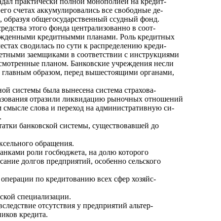
ладал практически полной монополией на кредит-
 его счетах аккумулировались все свободные де-
, образуя общегосударственный ссудный фонд.
средства этого фонда централизованно в соот-
ержденными кредитнымми планами. Роль кредитных
естах сводилась по сути к распределению креди-
етными заемщиками в соответствии с инструкциями
усмотренные планом. Банковские учреждения несли
, главным образом, перед вышестоящими органами,
ной системы была вынесена система страхова-
разования отразили ликвидацию рыночных отношений
 смысле слова и переход на административную си-
.
атки банковской системы, существовавшей до
ексельного обращения.
анками роли госбюджета, на долю которого
сание долгов предприятий, особенно сельского
 операции по кредитованию всех сфер хозяйс-
вской специализации.
вследствие отсутствия у предприятий альтер-
иков кредита.