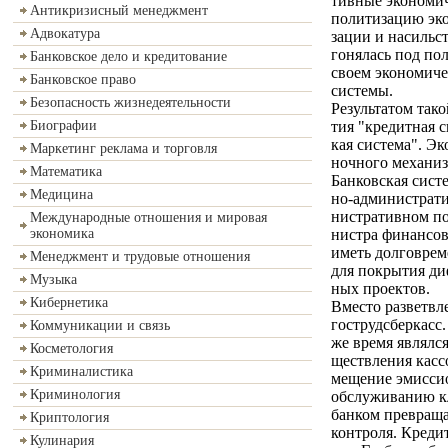
тивные экономич
Антикризисный менеджмент
политизацию эк
Адвокатура
зации и насильс
гонялась под по
Банковское дело и кредитование
своем экономиче
Банковское право
системы.
Безопасность жизнедеятельности
Результатом так
тия "кредитная 
Биографии
кая система". Эк
Маркетинг реклама и торговля
ночного механиз
Математика
Банковская систе
Медицина
но-администрати
нистративном по
Международные отношения и мировая
нистра финансов
экономика
иметь долговрем
Менеджмент и трудовые отношения
для покрытия ди
Музыка
ных проектов.
Кибернетика
Вместо разветвл
гострудсберкасс
Коммуникации и связь
же время являлс
Косметология
ществления касс
Криминалистика
мещение эмисси
Криминология
обслуживанию кл
банком превраща
Криптология
контроля. Креди
Кулинария