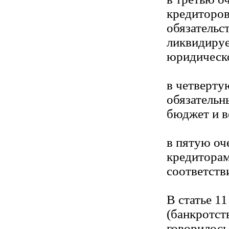
кредиторов
обязательс
ликвидиру
юридическо
в четверту
обязательн
бюджет и 
в пятую оч
кредиторам
соответств
В статье 1
(банкротст
говорилось