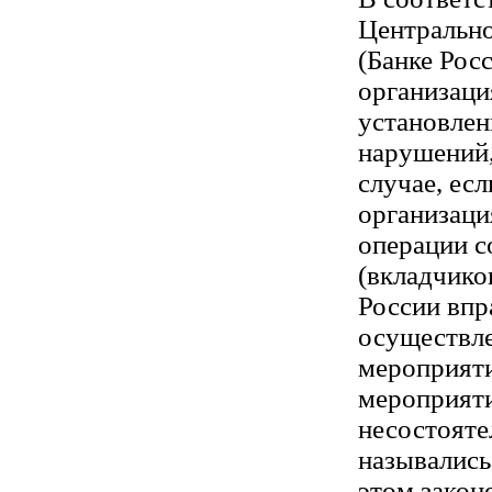
Центральн
(Банке Рос
организаци
установлен
нарушений,
случае, ес
организац
операции с
(вкладчико
России впр
осуществл
мероприяти
мероприяти
несостояте
назывались
этом закон