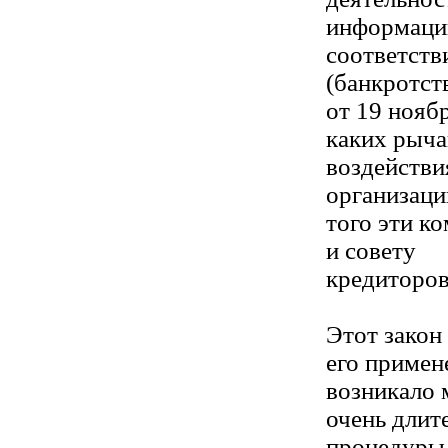
информацию
соответств
(банкротст
от 19 нояб
каких рыча
воздействи
организаци
того эти к
и совету
кредиторов
Этот закон
его примен
возникало 
очень длит
процедуры 