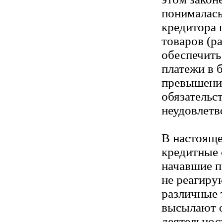
понималась
кредитора 
товаров (р
обеспечить
платежи в 
превышени
обязательс
неудовлетв
В настояще
кредитные 
начавшие п
не реагиру
различные 
высылают о
деятельнос