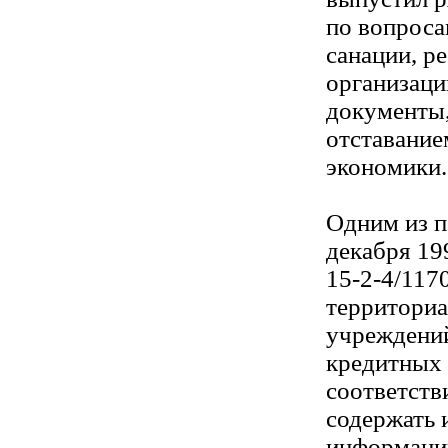
по вопрос
санации, р
организаци
документы,
отставание
экономики.
Одним из п
декабря 199
15-2-4/117
территори
учреждений
кредитных 
соответств
содержать
информаци