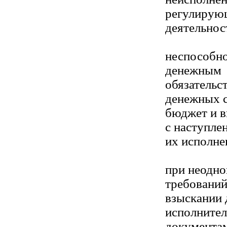
регулирую
деятельнос
неспособно
денежным
обязательс
денежных с
бюджет и в
с наступле
их исполне
при неодно
требований
взыскании 
исполните
документам