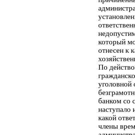
администра
установле
ответствен
недопустим
который м
отнесен к 
хозяйствен
По действо
гражданско
уголовной 
безграмотн
банком со 
наступало и
какой отве
члены вре
администра