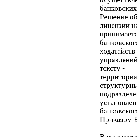
банковских
Решение об
лицензии н
принимает
банковског
ходатайств
управлений
тексту -
территориа
структурн
подразделе
установле
банковског
Приказом Б
В соответс