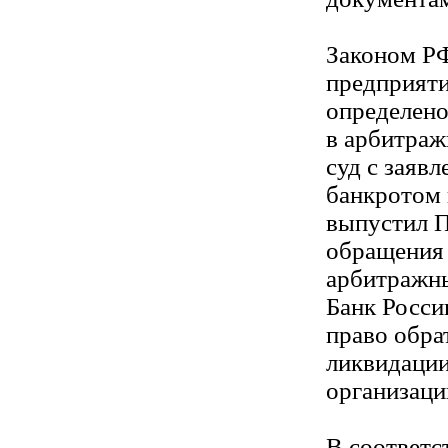
Законом РФ
предприяти
определено
в арбитра
суд с заяв
банкротом
выпустил П
обращения
арбитражны
Банк Росси
право обра
ликвидации
организаци
В соответс