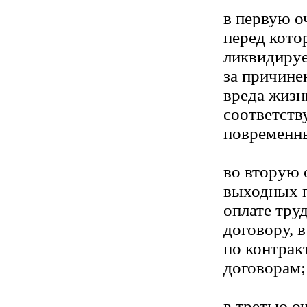
в первую о
перед кот
ликвидируе
за причине
вреда жизн
соответст
повременны
во вторую 
выходных 
оплате тру
договору, в
по контрак
договорам;
в третью о