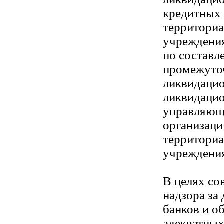
кредитных 
территори
учреждения
по составл
промежуточ
ликвидацио
ликвидаци
управляющ
организаци
территори
учреждения
В целях со
надзора за
банков и о
адекватных