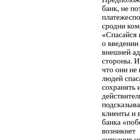
банк, не п
платежеспо
сродни ком
«Спасайся 
о введении
внешней ад
стороны. И 
что они не
людей спас
сохранять 
действител
подсказыва
клиенты и 
банка «побе
возникнет
ситуация н