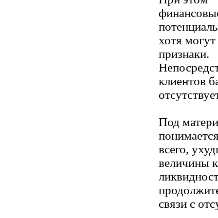
финансовые
потенциаль
хотя могут
признаки.
Непосредст
клиентов б
отсутствует
Под матер
понимается
всего, уху
величины к
ликвидност
продолжите
связи с отс