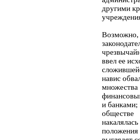
другими к
учреждени
Возможно, 
законодате
чрезвычайн
ввел ее исх
сложившейс
навис обва
множества
финансовы
и банками;
обществе
накалялась
положения 
выглядят с