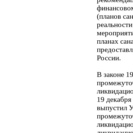
финансово
(планов са
реальности
мероприяти
планах сан
предоставл
России.
В законе 1
промежуто
ликвидацио
19 декабря
выпустил У
промежуто
ликвидацио
ликвидацио