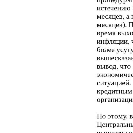
истечению 
месяцев, а
месяцев). 
время выхо
инфляции, 
более усуг
вышесказан
вывод, что
экономиче
ситуацией.
кредитным
организаци
По этому, в
Центральн
выпустил р