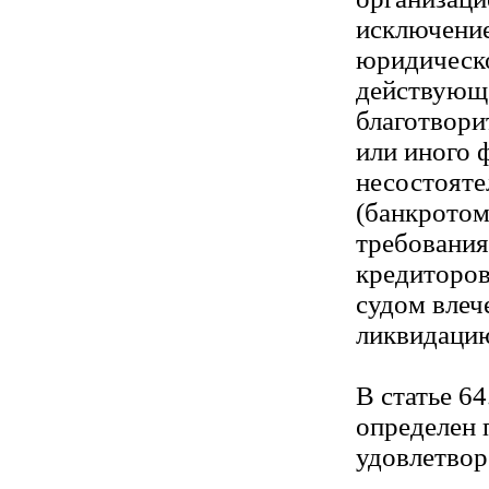
исключение
юридическо
действующе
благотвори
или иного 
несостоят
(банкротом
требования
кредиторов
судом влеч
ликвидаци
В статье 6
определен 
удовлетвор