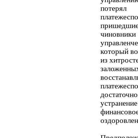
потерял
платежеспо
пришедши
чиновники 
управленче
который во
из хитрост
заложенных
восстанавл
платежеспо
достаточно
устранение
финансово
оздоровлен
Предположи