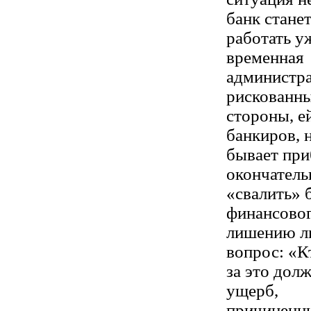
банк стане
работать у
временная
администра
рискованны
стороны, ей
банкиров, 
бывает при
окончатель
«свалить» 
финансовог
лишению ли
вопрос: «К
за это дол
ущерб,
причиненны