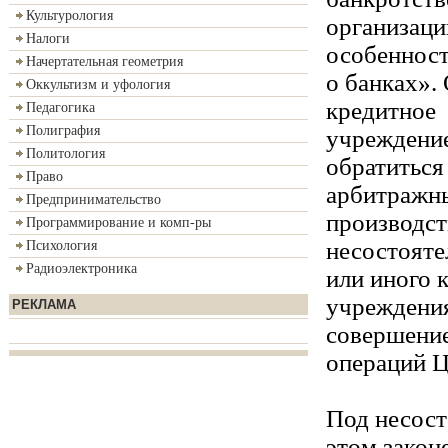
Культурология
организаци
Налоги
особенност
Начертательная геометрия
о банках».
Оккультизм и уфология
кредитное
Педагогика
Полиграфия
учреждение
Политология
обратиться
Право
арбитражны
Предпринимательство
производст
Программирование и комп-ры
несостояте
Психология
Радиоэлектроника
или иного 
учреждения
РЕКЛАМА
совершение
операций Ц
Под несост
этом закон