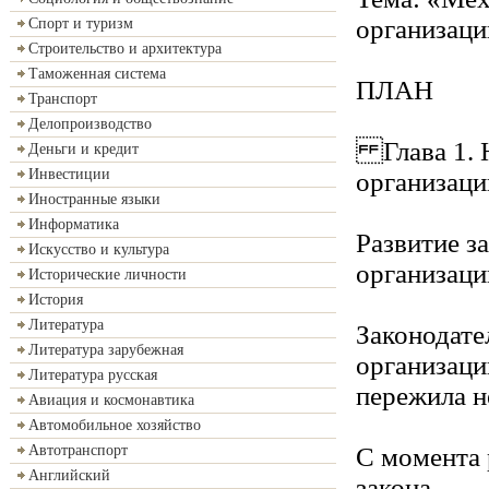
организаци
Спорт и туризм
Строительство и архитектура
Таможенная система
ПЛАН
Транспорт
Делопроизводство
Глава 1. Н
Деньги и кредит
Инвестиции
организаци
Иностранные языки
Информатика
Развитие з
Искусство и культура
организаци
Исторические личности
История
Литература
Законодате
Литература зарубежная
организаци
Литература русская
пережила н
Авиация и космонавтика
Автомобильное хозяйство
С момента 
Автотранспорт
Английский
закона