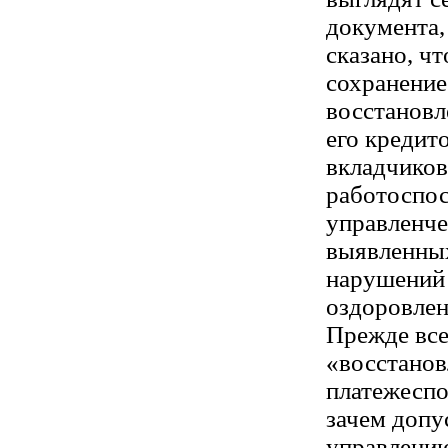
документа,
сказано, ч
сохранение
восстановл
его кредит
вкладчиков
работоспо
управленче
выявленны
нарушений 
оздоровлен
Прежде все
«восстанов
платежеспо
зачем допус
управлению