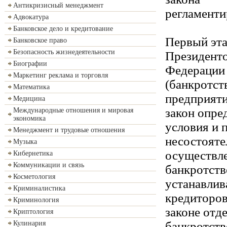
Антикризисный менеджмент
регламенти
Адвокатура
Банковское дело и кредитование
Первый эта
Банковское право
Безопасность жизнедеятельности
Президент
Биографии
Федерации 
Маркетинг реклама и торговля
(банкротст
Математика
предприяти
Медицина
закон опре
Международные отношения и мировая
экономика
условия и 
Менеджмент и трудовые отношения
несостоят
Музыка
осуществле
Кибернетика
Коммуникации и связь
банкротстве
Косметология
устанавлив
Криминалистика
кредиторов
Криминология
законе отд
Криптология
банкротств
Кулинария