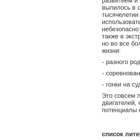
развитием и 
вылилось в 
тысячелетии
использоват
небезопасно
также в экст
но во все б
жизни:
- разного ро
- соревнован
- гонки на с
Это совсем 
двигателей,
потенциалы 
список лит