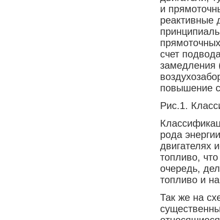
и прямоточн
реактивные д
принципиаль
прямоточных
счет подвода
замедления 
воздухозабо
повышение с
Рис.1. Клас
Классификац
рода энергии
двигателях и
топливо, что
очередь, де
топливо и н
Так же на с
существенны
относящиеся