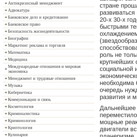
Антикризисный менеджмент
стране прош
Адвокатура
развиваться 
Банковское дело и кредитование
20-х 30-х го
Банковское право
быстрыми те
Безопасность жизнедеятельности
охлаждением
Биографии
(звездообра
Маркетинг реклама и торговля
способствова
Математика
роль не толь
Медицина
крупнейших 
Международные отношения и мировая
социальной 
экономика
экономическ
Менеджмент и трудовые отношения
необходима 
Музыка
очередь нужд
Кибернетика
развития и 
Коммуникации и связь
Косметология
Дальнейшее 
Криминалистика
переместило 
Криминология
мощные реак
Криптология
двигатели в
Кулинария
планеризме, 