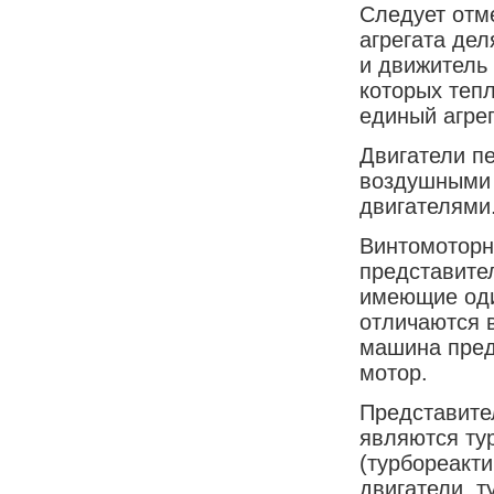
Следует отме
агрегата де
и движитель
которых теп
единый агрег
Двигатели п
воздушными 
двигателями
Винтомоторн
представите
имеющие оди
отличаются 
машина пред
мотор.
Представите
являются ту
(турбореакт
двигатели, т