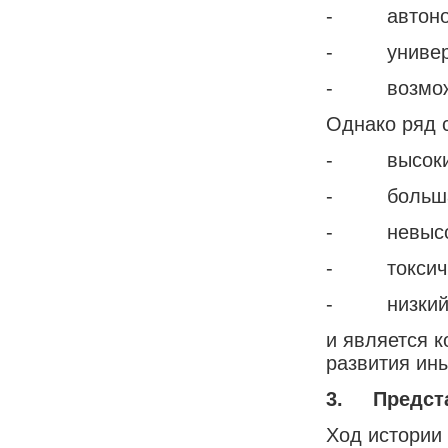
- автоном
- универсал
- возможно
Однако ряд с
- высокий
- большая 
- невысок
- токсично
- низкий к
и является 
развития ин
3.
Предст
Ход истории