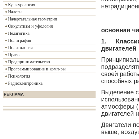
Культурология
нетрадицион
Налоги
Начертательная геометрия
Оккультизм и уфология
основная ч
Педагогика
1.
Класси
Полиграфия
двигателей
Политология
Право
Принципиаль
Предпринимательство
подразделять
Программирование и комп-ры
своей работ
Психология
способных р
Радиоэлектроника
Выделение с
РЕКЛАМА
использован
атмосферы (в
двигателей н
Двигатели п
выше, возду