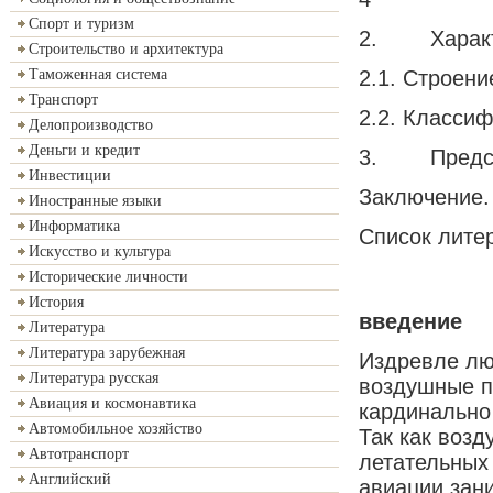
Спорт и туризм
2. Характер
Строительство и архитектура
2.1. Строени
Таможенная система
Транспорт
2.2. Класси
Делопроизводство
Деньги и кредит
3. Предста
Инвестиции
Заключение.
Иностранные языки
Информатика
Список литер
Искусство и культура
Исторические личности
История
введение
Литература
Литература зарубежная
Издревле лю
Литература русская
воздушные п
Авиация и космонавтика
кардинально
Автомобильное хозяйство
Так как воз
Автотранспорт
летательных 
Английский
авиации зан