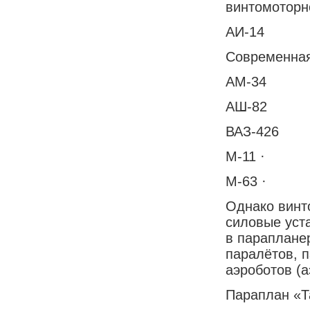
винтомоторн
АИ
Современная
АМ-3
АШ-82
ВАЗ-4
М-11 ·
М-63 
Однако винт
силовые уста
в параплане
паралётов, 
аэроботов (а
Параплан «Т