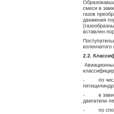
Образовавша
смеси в зам
газов преобр
движения по
(газообразны
вставлен по
Поступатель
коленчатого
2.2. Класс
Авиационные
классифицир
- по числу 
пятицилиндр
- в зависим
двигатели ле
- по способ