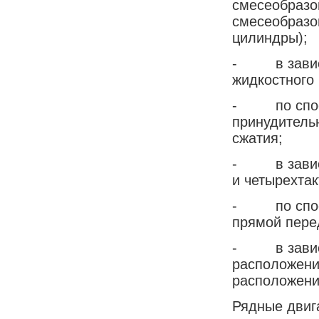
смесеобразо
смесеобразо
цилиндры);
- в зависим
жидкостного
- по способ
принудитель
сжатия;
- в зависим
и четырехтак
- по способ
прямой пере
- в зависи
расположени
расположени
Рядные двиг