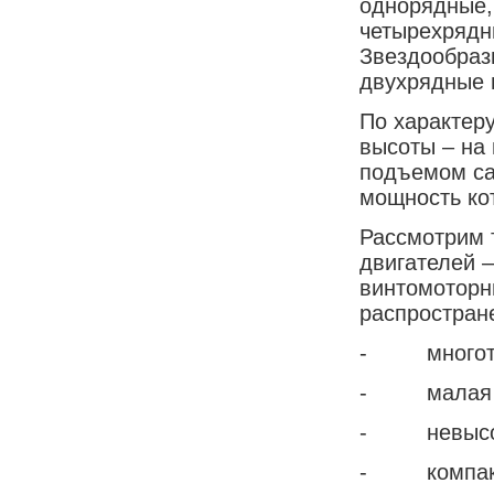
однорядные,
четырехрядн
Звездообраз
двухрядные 
По характер
высоты – на 
подъемом са
мощность ко
Рассмотрим 
двигателей –
винтомоторн
распростран
- многото
- малая м
- невысока
- компакт