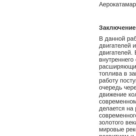
Аерокатамар
Заключение
В данной ра
двигателей 
двигателей. 
внутреннего 
расширяющих
топлива в з
работу пост
очередь чер
движение кол
современном
делается на 
современног
золотого век
мировые рек