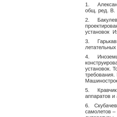
1. Александ
общ. ред. В. 
2. Бакулев В
проектирова
установок Из
3. Гарькавый
летательных 
4. Иноземце
конструиров
установок. 
требования. 
Машинострое
5. Кравчик 
аппаратов и 
6. Скубачев
самолетов –