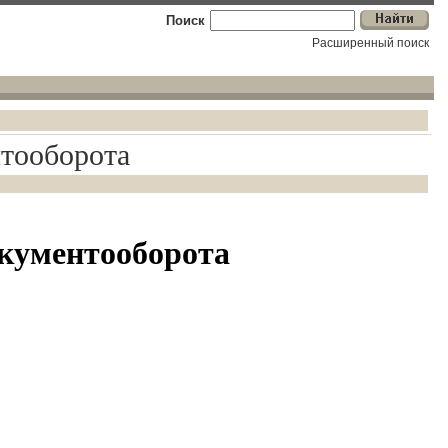
Поиск
Расширенный поиск
нтооборота
окументооборота