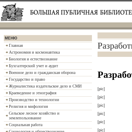
МЕНЮ
Разработ
Главная
Астрономия и космонавтика
Биология и естествознание
Бухгалтерский учет и аудит
Разрабо
Военное дело и гражданская оборона
Государство и право
Журналистика издательское дело и СМИ
[pic]
Краеведение и этнография
[pic]
Производство и технологии
[pic]
Религия и мифология
Сельское лесное хозяйство и
[pic]
землепользование
[pic]
Социальная работа
[pic]
Социология и обществознание