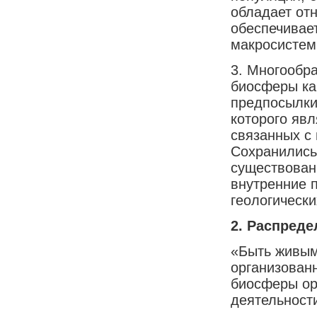
обладает отн
обеспечивае
макросистем
3. Многообр
биосферы ка
предпосылки
которого яв
связанных с
Сохранились
существован
внутренние 
геологически
2
. Распреде
«Быть живым,
организован
биосферы ор
деятельност