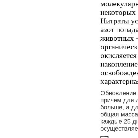
молекулярн
некоторых 
Нитраты ус
азот попад
животных -
органическ
окисляется
накопление
освобожден
характерна
Обновление 
причем для 
больше, а дл
общая масса
каждые 25 д
осуществляет