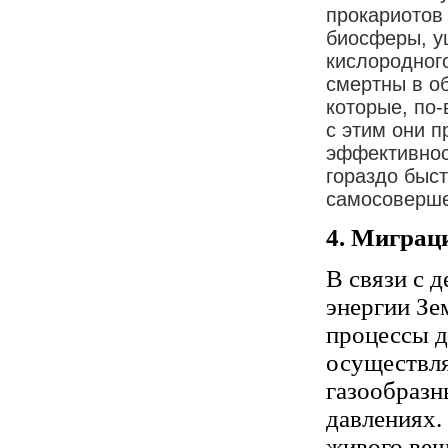
прокариотов
биосферы, у
кислородного
смертны в об
которые, по-
с этим они п
эффективнос
гораздо быс
самосоверше
4
. Миграц
В связи с 
энергии Зе
процессы д
осуществля
газообразн
давлениях.
живого вещ