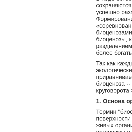
сохраняются
успешно раз
Формировани
«соревнован
биоценозами
биоценозы, 
разделением
более богат
Так как кажд
экологическ
приравнивае
биоценоза -
круговорота
1. Основа о
Термин "био
поверхности
живых орган
организмы и