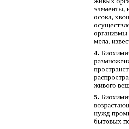
живых орга
элементы, 
осока, хво
осуществл
организмы 
мела, извес
4.
Биохимич
размножен
пространст
распростр
живого вещ
5.
Биохимич
возрастающ
нужд промы
бытовых по