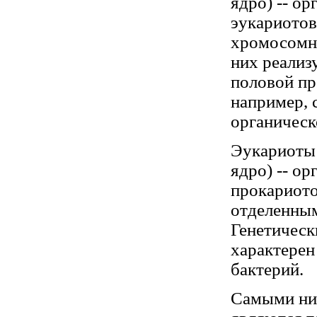
ядро) -- о
эукариото
хромосомн
них реализ
половой пр
например, 
органическ
Эукариоты (
ядро) -- о
прокариот
отделенным
Генетическ
характерен
бактерий.
Самыми ни