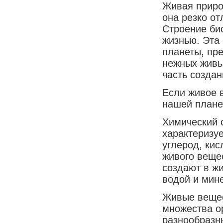
Живая приро
она резко от
Строение би
жизнью. Эта
планеты, пре
нежных живы
часть созда
Если живое 
нашей планет
Химический 
характеризу
углерод, ки
живого веще
создают в ж
водой и мин
Живые вещес
множества о
разнообразн