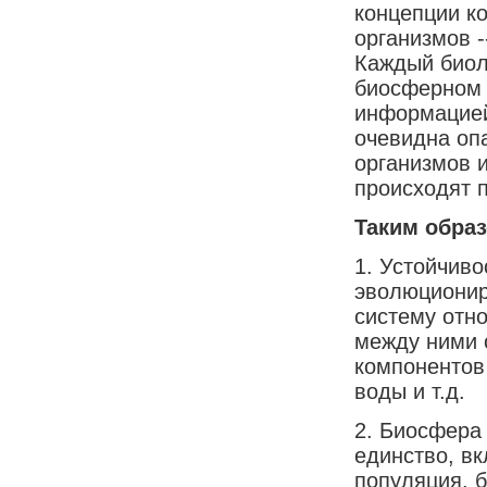
концепции к
организмов -
Каждый биол
биосферном 
информацией
очевидна оп
организмов 
происходят 
Таким обра
1. Устойчиво
эволюционир
систему отн
между ними 
компонентов
воды и т.д.
2. Биосфера
единство, в
популяция, б