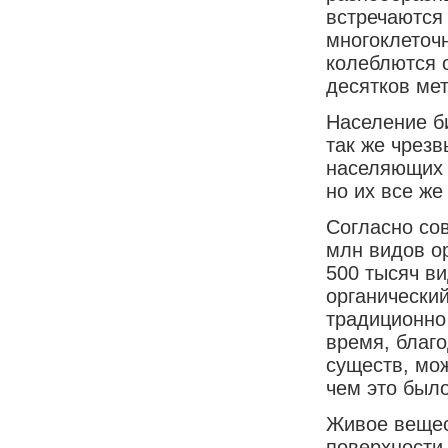
встречаются
многоклеточ
колеблются 
десятков мет
Население б
так же чрез
населяющих 
но их все ж
Согласно со
млн видов о
500 тысяч ви
органически
традиционно
время, благ
существ, мо
чем это был
Живое вещес
поверхности