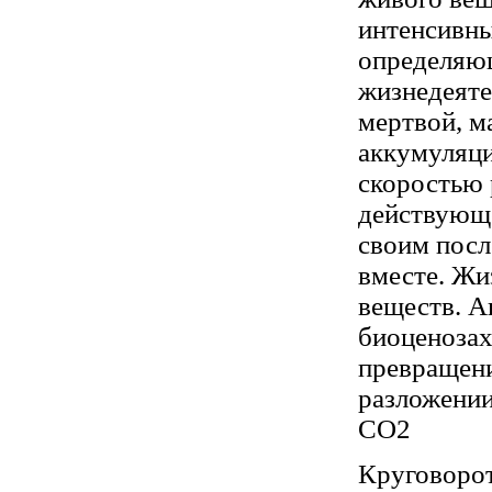
интенсивны
определяющ
жизнедеяте
мертвой, м
аккумуляци
скоростью 
действующе
своим посл
вместе. Жи
веществ. А
биоценозах
превращени
разложении
СО2
Круговорот