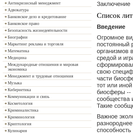
Заключение
Антикризисный менеджмент
Адвокатура
Список ли
Банковское дело и кредитование
Банковское право
Введение
Безопасность жизнедеятельности
Огромное ви
Биографии
постоянный 
Маркетинг реклама и торговля
организмов 
Математика
средой и игр
Медицина
сформирова
Международные отношения и мировая
экономика
свою специфи
Менеджмент и трудовые отношения
части биосф
Музыка
тот или иной
Кибернетика
биосферы --
Коммуникации и связь
сообщества 
Косметология
Такие сообщ
Криминалистика
Важное эколо
Криминология
разнороднее
Криптология
способность
Кулинария