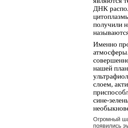
являются т
ДНК распол
цитоплазмы
получили н
называются
Именно про
атмосферы.
совершенно
нашей плане
ультрафиол
слоем, акт
приспособл
сине-зелен
необыкнов
Огромный ша
появились э