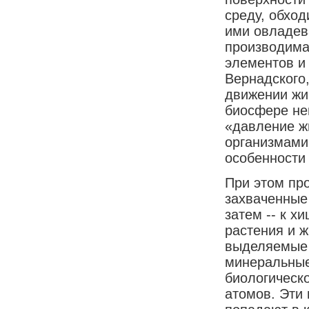
среду, обхо
ими овладева
производима
элементов и 
Вернадского
движении жи
биосфере не
«давление жи
организмами 
особенности
При этом пр
захваченные
затем -- к 
растения и 
выделяемые 
минеральные
биологическ
атомов. Эти