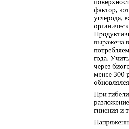
поверхност
фактор, ко
углерода, 
органическ
Продуктивн
выражена в
потребляем
года. Учит
через биог
менее 300 
обновлялся
При гибели
разложение
гниения и 
Напряженно