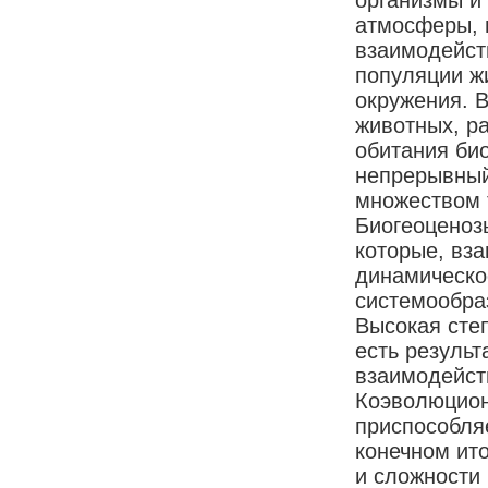
атмосферы, 
взаимодейст
популяции ж
окружения. 
животных, ра
обитания би
непрерывный
множеством 
Биогеоценоз
которые, вз
динамическо
системообра
Высокая сте
есть резуль
взаимодейст
Коэволюцион
приспособля
конечном ит
и сложности 