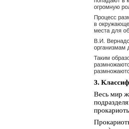
попадают в 
огромную ро
Процесс раз
в окружающей
места для о
В.И. Вернад
организмам 
Таким образо
размножаютс
размножаютс
3. Класси
Весь мир ж
подразделя
прокариоты
Прокариоты 