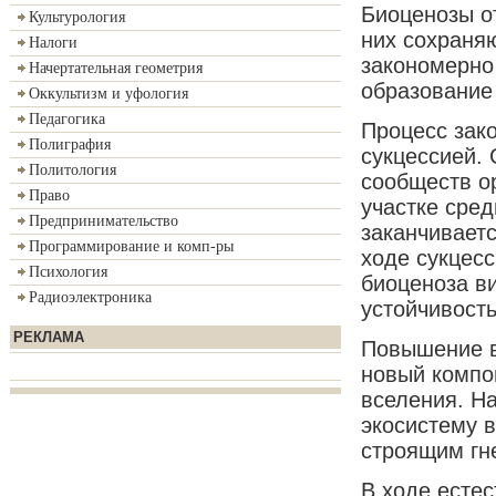
Биоценозы о
Культурология
них сохраняю
Налоги
закономерно
Начертательная геометрия
образование 
Оккультизм и уфология
Педагогика
Процесс зак
Полиграфия
сукцессией. 
Политология
сообществ о
Право
участке сред
Предпринимательство
заканчивает
Программирование и комп-ры
ходе сукцес
Психология
биоценоза в
Радиоэлектроника
устойчивость
РЕКЛАМА
Повышение в
новый компо
вселения. Н
экосистему в
строящим гне
В ходе естес