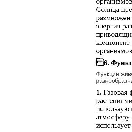
организмов
Солнца пр
размножени
энергия ра
приводящий
компонент 
организмов
6
. Функ
Функции жив
разнообразн
1.
Газовая 
растениями
используют
атмосферу 
использует