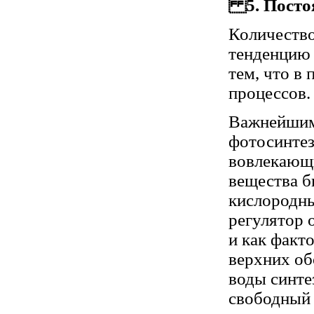
5
. Пост
Количество
тенденцию 
тем, что в
процессов.
Важнейшим 
фотосинтез
вовлекающи
вещества 
кислородны
регулятор 
и как факт
верхних об
воды синте
свободный 