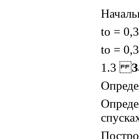
Началь
to = 0,
to = 0,
1.3
З
Опреде
Опреде
спусках
Постро