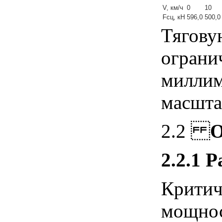
V, км/ч
0
10
Fсц, кН
596,0
500,0
Тягову
ограни
миллим
масшта
2.2
О
2.2.1
Р
Критич
мощнос