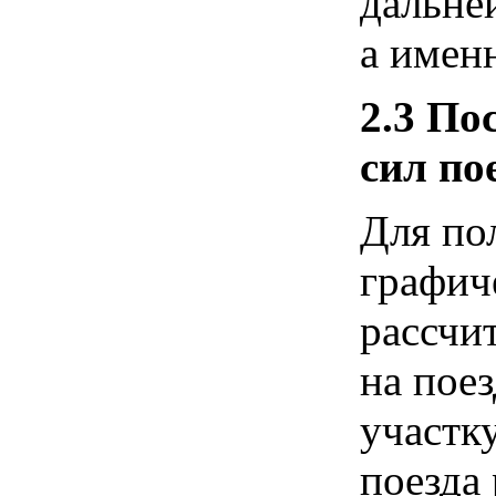
дальне
а именн
2.3
Пос
сил по
Для по
графич
рассчи
на пое
участк
поезда