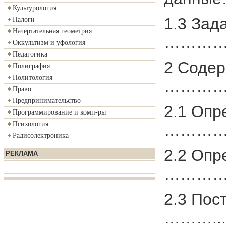
Культурология
1.3 Зад
Налоги
Начертательная геометрия
…………
Оккультизм и уфология
Педагогика
2 Содер
Полиграфия
Политология
…………
Право
Предпринимательство
2.1 Опр
Программирование и комп-ры
Психология
…………
Радиоэлектроника
2.2 Опр
РЕКЛАМА
…………
2.3 Пос
………...