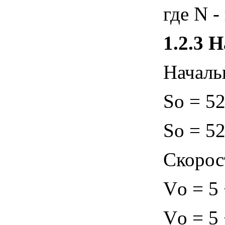
где N -
1.2.3
Н
Началь
Sо = 52
Sо = 52
Cкорос
Vо = 5 
Vо = 5 