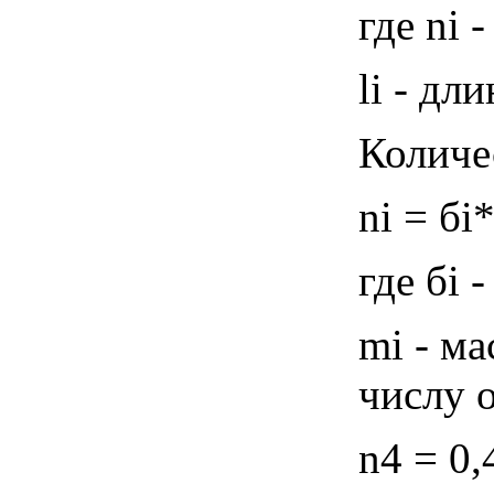
где ni 
li - дл
Количе
ni = бi
где бi 
mi - ма
числу о
n4 = 0,