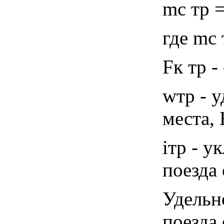
mс тр =
где mс 
Fк тр -
wтр - 
места,
iтр - у
поезда 
Удельн
поезда