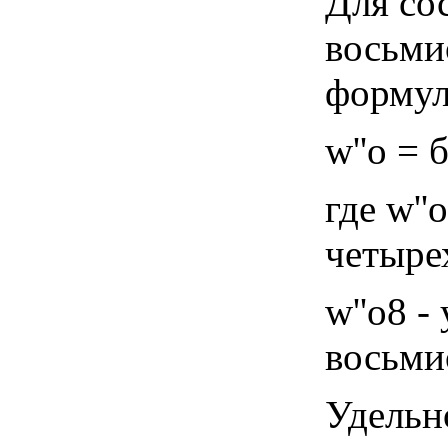
Для со
восьми
формул
w''o = 
где w'
четыре
w''o8 
восьми
Удельн