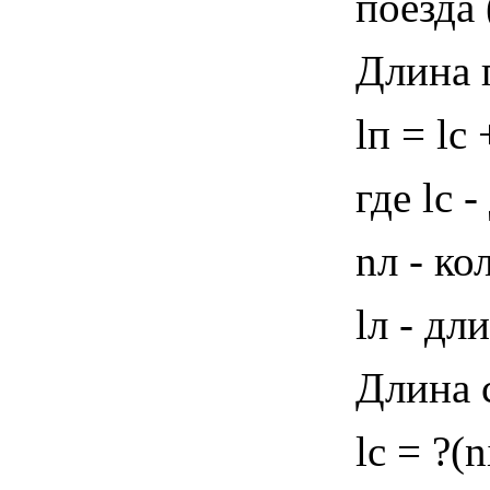
поезда 
Длина п
lп = lс 
где lс 
nл - ко
lл - дл
Длина 
lс = ?(n