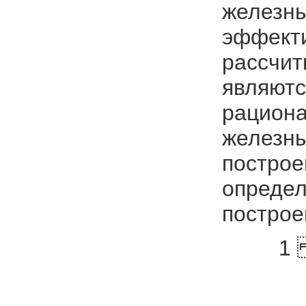
железны
эффекти
рассчит
являютс
рациона
железны
построе
определ
построе