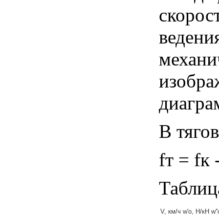
скорос
ведения
механи
изобра
диагра
В тяго
fт = fк 
Таблица
V, км/ч
w'o, Н/кН
w'