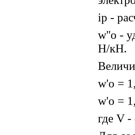
ip - р
w''o -
Н/кН.
Величи
w'o = 1
w'o = 1
где V -