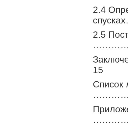
2.4 Опр
спуска
2.5 Пос
…………
Закл
15
Список
…………
Приложе
……………