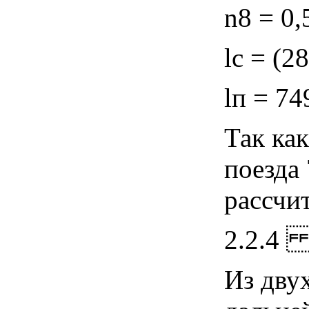
n8 = 0,
lс = (2
lп = 74
Так ка
поезда 
рассчи
2.2.
Из дву