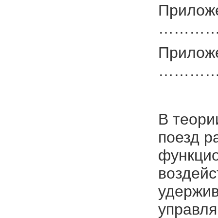
Приложе
……………
Прилож
……………
В теори
поезд р
функци
воздейс
удержив
управля