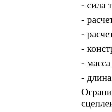
- сила 
- расче
- расче
- конс
- масса
- длина
Ограни
сцепле