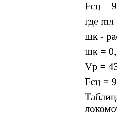
Fсц = 9
где mл 
шк - р
шк = 0,
Vp = 43
Fсц = 9
Таблиц
локомо