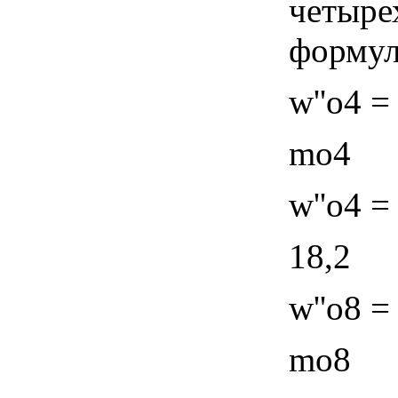
четыре
формул
w''o4 =
mo4
w''o4 =
18,2
w''o8 =
mo8