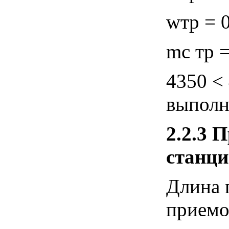
wтр = 0
mс тр =
4350 < 
выполн
2.2.3
П
станци
Длина 
приемо