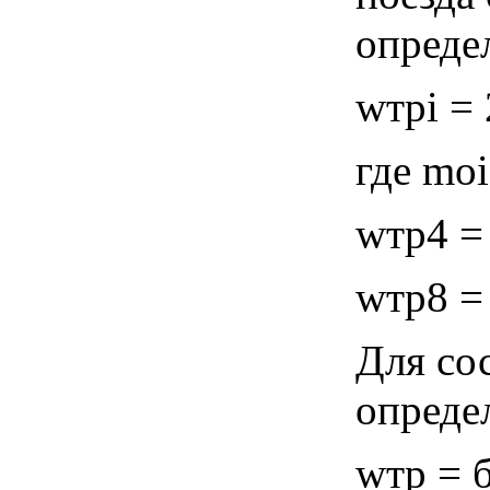
опреде
wтрi = 
где moi
wтр4 = 
wтр8 = 
Для со
опреде
wтр = б