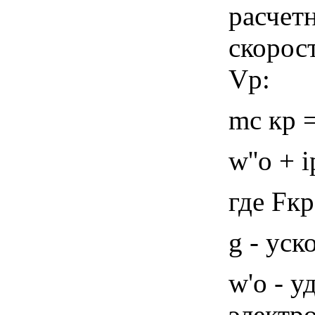
расчет
скорос
Vр:
mс кр =
w''o + i
где Fкр
g - уск
w'o - 
электро