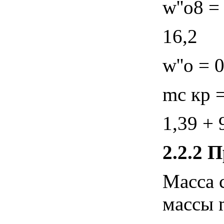
w''o8 =
16,2
w''o = 
mс кр =
1,39 + 
2.2.2
П
Масса 
массы 