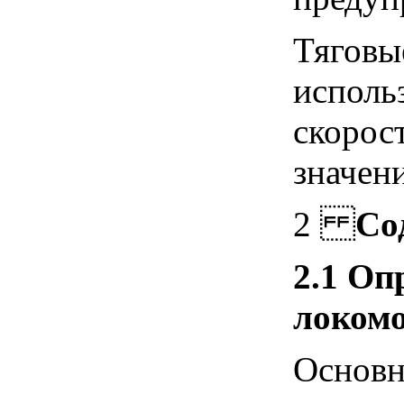
Тяговы
исполь
скорос
значен
2
Со
2.1
Опр
локом
Основн