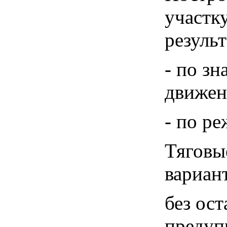
участк
результ
- по з
движен
- по р
Тяговы
вариант
без ос
предуп