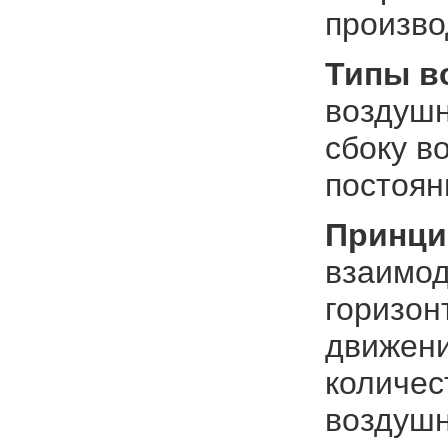
произво
Типы
в
воздушн
сбоку в
постоян
Принци
взаимод
горизон
движени
количес
воздушн