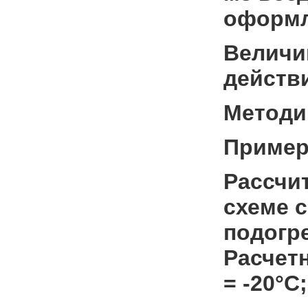
оформл
Велич
действ
Методик
Приме
Рассчи
схеме с
подогр
Расчетн
= -20°С;