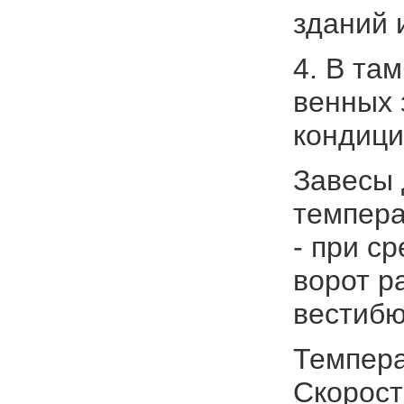
зданий 
4. В та
венных 
кондици
Завесы 
темпера
- при с
ворот р
вестибю
Темпера
Скорост