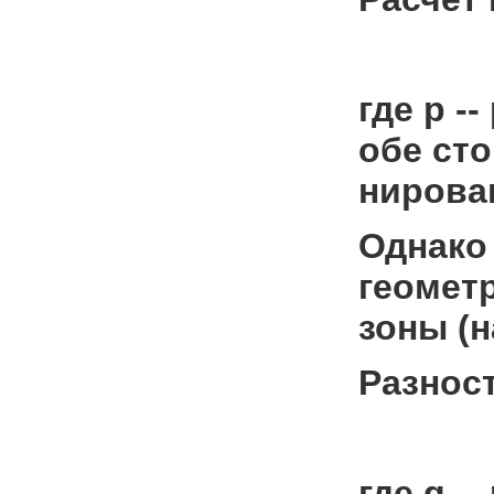
где р 
обе ст
нирован
Однако 
геомет
зоны (н
Разнос
где q -