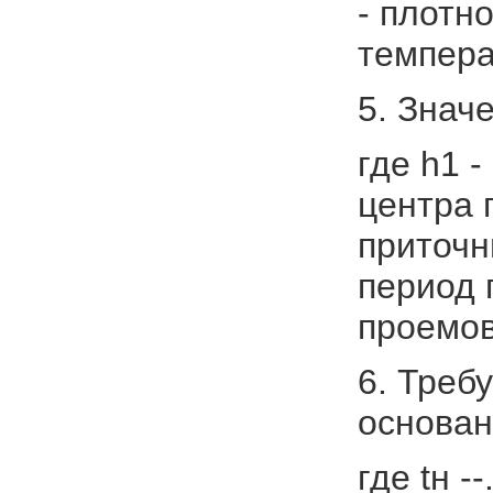
- плотн
темпера
5. Знач
где h1 
центра 
приточн
период 
проемов
6. Треб
основан
где tн 