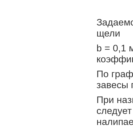
Задаемс
щели
b = 0,1 
коэффиц
По граф
завесы 
При наз
следует
налипае