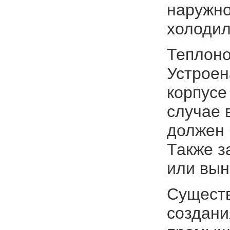
наружно
холодил
Теплоно
Устроен
корпусе
случае 
должен 
Также з
или вын
Существ
создани