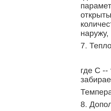
параме
открыты
количес
наружу,
7. Тепл
где С --
забирае
Темпера
8. Допо