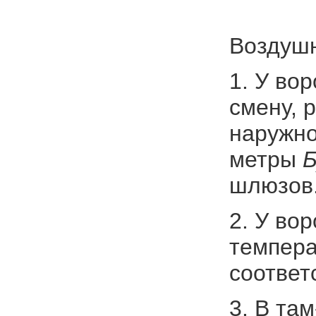
Воздушн
1. У во
смену, 
наружно
метры
Б
шлюзов
2. У во
темпера
соответ
3. В та