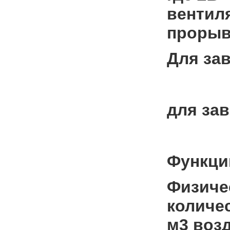
вентил
прорыв
Для за
для зав
Функци
Физиче
количе
м3 возд