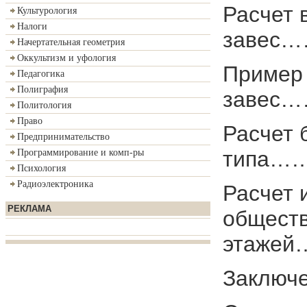
Расчет 
Культурология
Налоги
заве
Начертательная геометрия
Оккультизм и уфология
Пример 
Педагогика
Полиграфия
заве
Политология
Право
Расчет 
Предпринимательство
типа…
Программирование и комп-ры
Психология
Радиоэлектроника
Расчет 
РЕКЛАМА
обществ
этаж
Закл