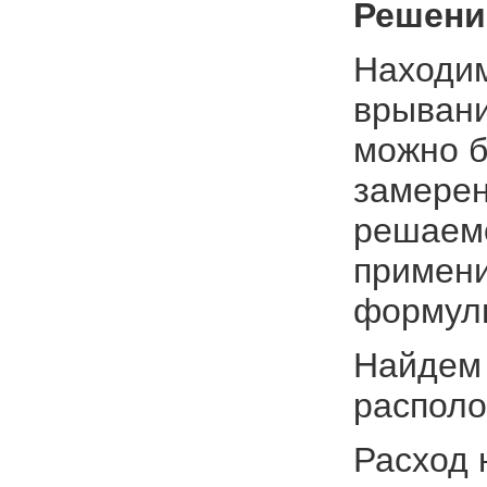
Решени
Находим
врывани
можно б
замерен
решаемо
примени
формулы
Найдем 
располо
Расход 