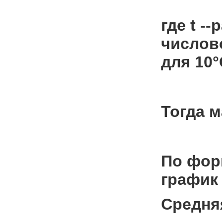
где t -
числов
для 10
Тогда 
По форм
график 
Средня