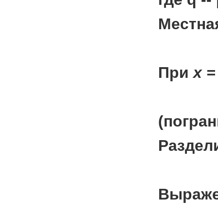
Местна
При
х 
(погра
Раздели
Выраже