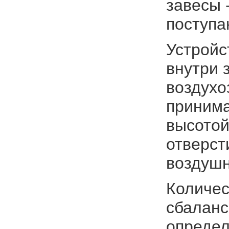
завесы 
поступа
Устройс
внутри 
воздухо
принима
высотой
отверст
воздушн
Количес
сбаланс
определ