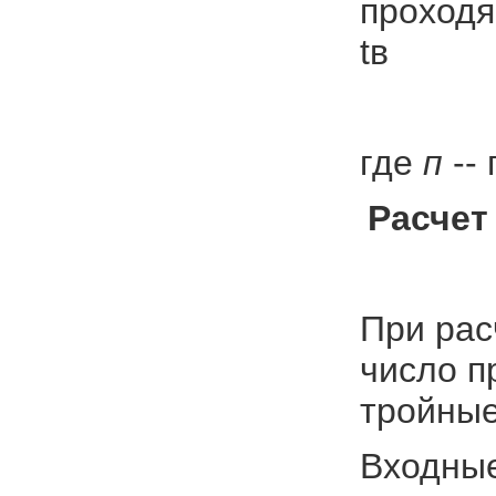
проходя
tв
где
п
--
Расчет
При рас
число п
тройные
Входные