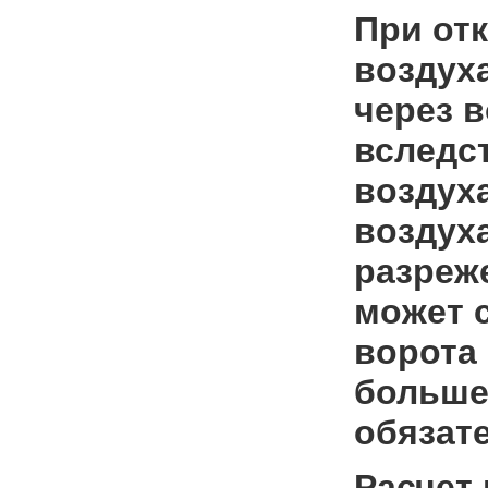
При от
воздух
через в
вследс
воздух
воздух
разреж
может с
ворота
больше
обязат
Расчет 