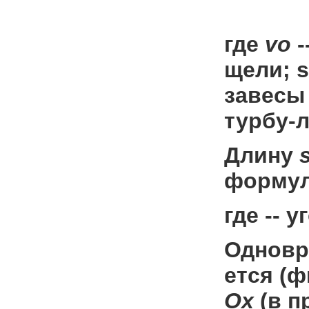
где
v
o
-
щели; s
завесы
турбу-
Длину
форму
где -- 
Одновр
ется (
О
х
(в п