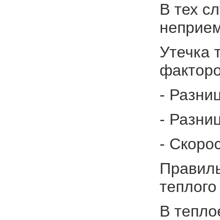
В тех с
неприем
Утечка 
факторо
- Разни
- Разни
- Скоро
Правиль
теплого
В тепло