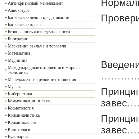
Нормал
Антикризисный менеджмент
Адвокатура
Провери
Банковское дело и кредитование
Банковское право
Безопасность жизнедеятельности
Биографии
Маркетинг реклама и торговля
Математика
Медицина
Введен
Международные отношения и мировая
экономика
………
Менеджмент и трудовые отношения
Музыка
Принцип
Кибернетика
заве
Коммуникации и связь
Косметология
Принци
Криминалистика
Криминология
заве
Криптология
Кулинария