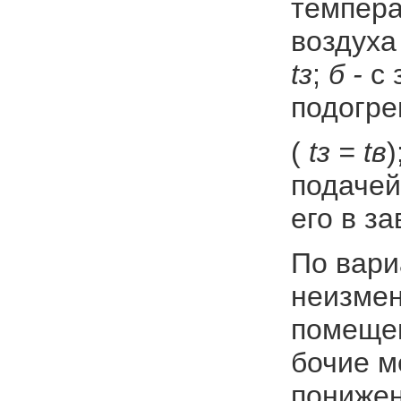
темпера
воздуха
t
з
;
б -
с 
подогре
(
t
з
=
t
в
)
подачей
его в з
По вар
неизмен
помещен
бочие м
понижен