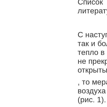
Список
лите
С насту
так и б
тепло в
не прек
открыт
, то ме
воздуха
(рис. 1).