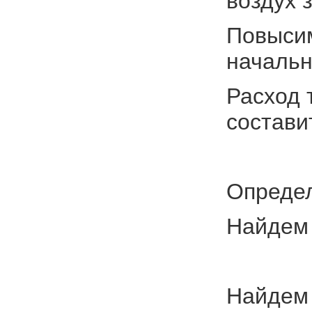
воздух 
Повысим
начальн
Расход 
состави
Определ
Найдем 
Найдем 