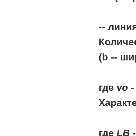
-- лини
Количе
(b
-- ш
где
v
o
Характ
где
L
B
-