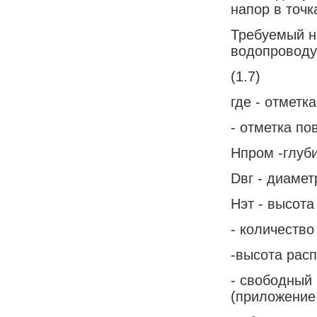
напор в точк
Требуемый н
водопроводу
(1.7)
где - отметк
- отметка по
Hпром -глуби
Dвг - диамет
Hэт - высота
- количество
-высота расп
- свободный 
(приложение 