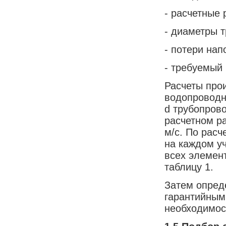
- расчетные
- диаметры т
- потери нап
- требуемый 
Расчеты про
водопроводн
d трубопрово
расчетном ра
м/с. По расч
на каждом у
всех элемен
таблицу 1.
Затем опред
гарантийным
необходимос