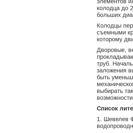
элементов ил
колодца до 
больших диам
Колодцы пер
съемными кр
которому дв
Дворовые, в
прокладываю
труб. Началь
заложения в
быть уменьш
механическо
выбирать та
возможности
Список лит
1. Шевелев Ф
водопроводны