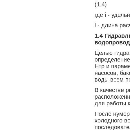
(1.4)
где i - удел
l - длина рас
1.4
Гидравл
водопровод
Целью гидра
определение
Нтр и парам
насосов, бак
воды всем п
В качестве р
расположенн
для работы 
После нумер
холодного в
последовате