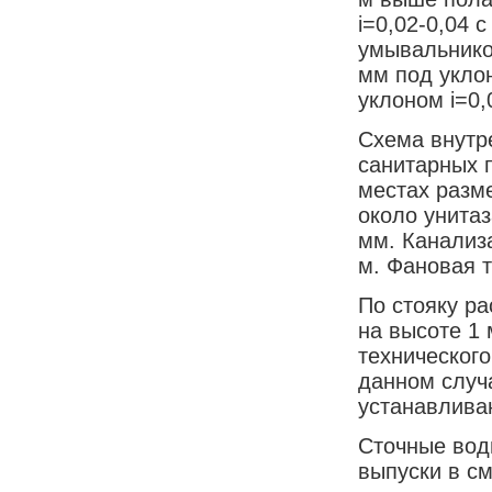
i=0,02-0,04 
умывальнико
мм под уклон
уклоном i=0,
Схема внутр
санитарных 
местах разм
около унитаз
мм. Канализ
м. Фановая 
По стояку ра
на высоте 1 
технического
данном случ
устанавлива
Сточные вод
выпуски в с