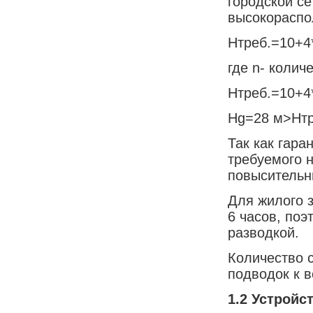
городской се
высокораспо
Нтреб.=10+4*(
где n- колич
Нтреб.=10+4
Нg=28 м>Нтр
Так как гара
требуемого 
повысительн
Для жилого 
6 часов, поэ
разводкой.
Количество 
подводок к 
1.2
Устройс