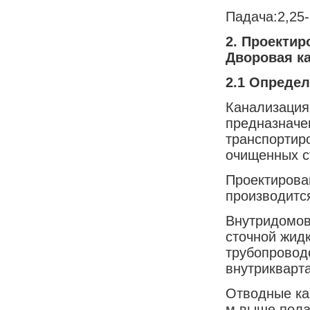
Падача:2,25-8
2.
Проектир
Дворовая к
2.1 Опреде
Канализация
предназначе
транспортир
очищенных с
Проектирова
производится
Внутридомов
сточной жид
трубопровод
внутрикварт
Отводные ка
м выше пола