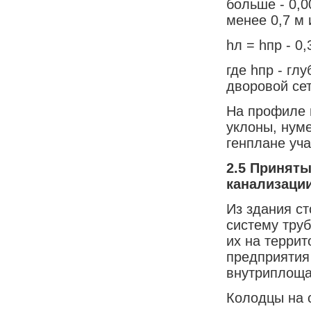
больше - 0,0
менее 0,7 м
hл = hпр - 0,
где hпр - гл
дворовой сет
На профиле 
уклоны, нум
генплане уча
2.5
Приняты
канализаци
Из здания ст
систему тру
их на терри
предприятия
внутриплоща
Колодцы на 