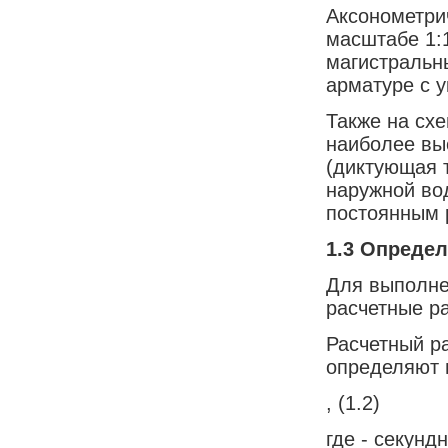
Аксонометри
масштабе 1:1
магистральн
арматуре с у
Также на сх
наиболее вы
(диктующая т
наружной вод
постоянным 
1.3
Определ
Для выполне
расчетные р
Расчетный р
определяют 
, (1.2)
где - секун