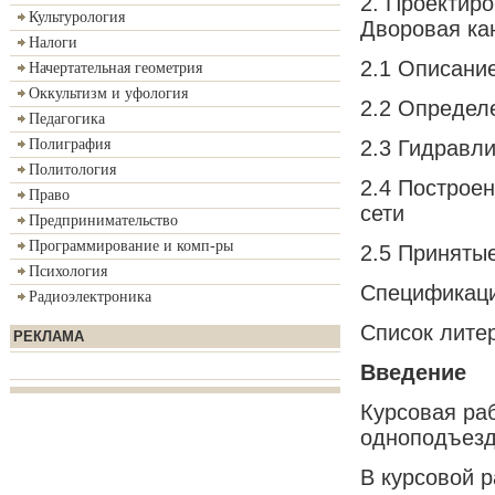
2. Проектир
Культурология
Дворовая ка
Налоги
2.1 Описани
Начертательная геометрия
Оккультизм и уфология
2.2 Определ
Педагогика
2.3 Гидравл
Полиграфия
Политология
2.4 Построе
Право
сети
Предпринимательство
Программирование и комп-ры
2.5 Приняты
Психология
Спецификац
Радиоэлектроника
Список лите
РЕКЛАМА
Введение
Курсовая ра
одноподъездн
В курсовой 