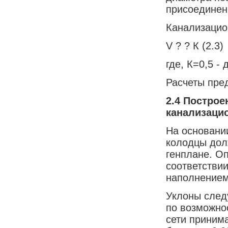
присоединени
Канализацио
V ? ? К (2.3)
где, К=0,5 -
Расчеты пре
2.4
Построе
канализаци
На основании
колодцы дол
генплане. Оп
соответстви
наполнением
Уклоны след
по возможно
сети принима