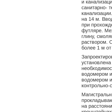
и канализаци
санитарно- 
канализации
на 14 м. Вв
при прохожд
футляре. Ме
глину, смол
раствором. С
более 1 м о
Запроектиро
установлена
необходимос
водомером и
водомером и
контрольно-с
Магистральн
прокладываю
на расстояни
кронштейнах