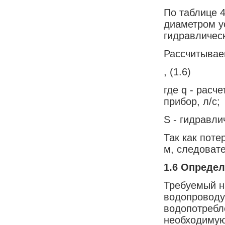
По таблице 
диаметром у
гидравлическ
Рассчитывае
, (1.6)
где q - расч
прибор, л/с;
S - гидравли
Так как пот
м, следоват
1.6
Определ
Требуемый н
водопроводу
водопотребл
необходимую