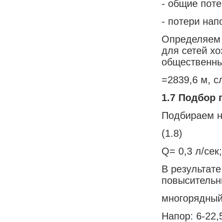
- общие поте
- потери нап
Определяем 
для сетей х
общественны
=2839,6 м, с
1.7 Подбор
Подбираем н
(1.8)
Q= 0,3 л/сек;
В результат
повысительн
многорядный
Напор: 6-22,