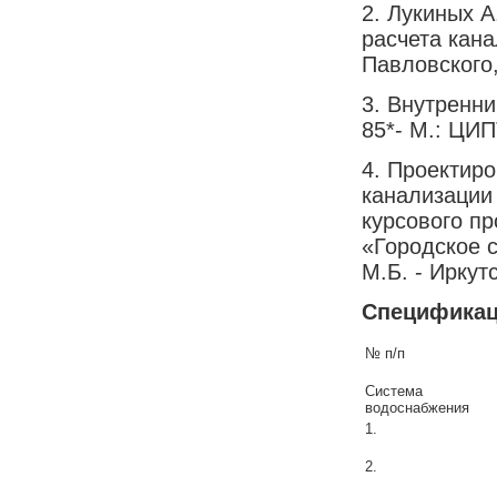
2. Лукиных А
расчета кана
Павловского, 
3. Внутренни
85*- М.: ЦИП
4. Проектир
канализации
курсового пр
«Городское 
М.Б. - Иркутс
Спецификац
№ п/п
Система
водоснабжения
1.
2.