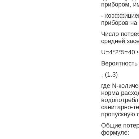
прибором, и
- коэффицие
приборов на 
Число потреб
средней засе
U=4*2*5=40 
Вероятность
, (1.3)
где N-количе
норма расхо
водопотребле
санитарно-т
пропускную с
Общие потер
формуле: