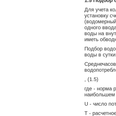
1.5
Подбор 
Для учета к
установку сч
(водомерный 
одного ввода
воды на вну
иметь обвод
Подбор водо
воды в сутк
Среднечасов
водопотребл
, (1.5)
где - норма 
наибольшем 
U - число по
Т - расчетно