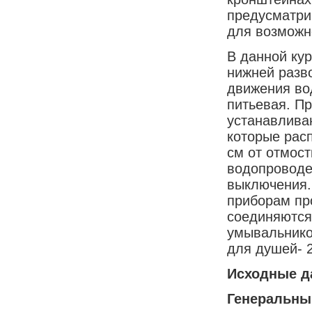
предусматри
для возможн
В данной ку
нижней разв
движения во
питьевая. П
устанавлива
которые рас
см от отмост
водопроводе
выключения.
приборам пр
соединяются
умывальников
для душей- 2
И
сходные д
Генеральны