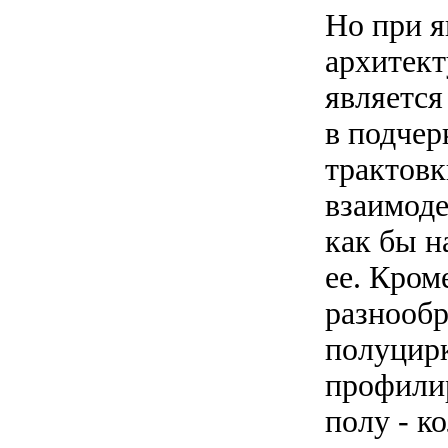
Но при я
архитект
является
в подчер
трактовк
взаимоде
как бы н
ее. Кром
разнообр
полуцир
профилир
полу - к