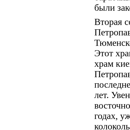
были зак
Вторая с
Петропав
Тюменско
Этот хра
храм кие
Петропа
последне
лет. Уве
восточно
годах, у
колоколь