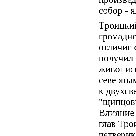
собор - 
Троицкий
громадно
отличие 
получил 
живописн
северны
к двухсв
"щипцов
Влияние 
глав Тро
четверик