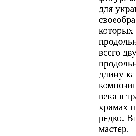
для укра
своеобра
которых 
продольн
всего дв
продольн
длину ка
композиц
века в т
храмах п
редко. В
мастер.