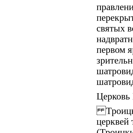
правлени
перекрыт
святых в
надвратн
первом я
зрительн
шатрови
шатрови
Церковь 
Троицки
церквей 
(Троицки