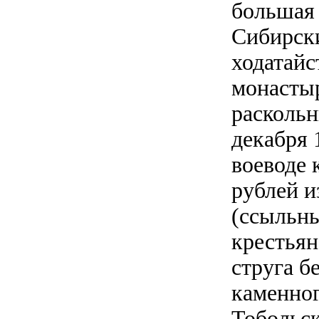
большая 
Сибирск
ходатайс
монастыр
раскольн
декабря 
воеводе 
рублей и
(ссыльны
крестьян
струга б
каменног
Тобольск