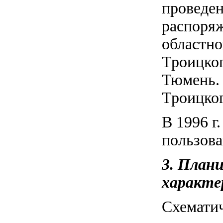
проведен
распоряж
областно
Троицког
Тюмень. 
Троицко
В 1996 г
пользова
3. План
характе
Схематич