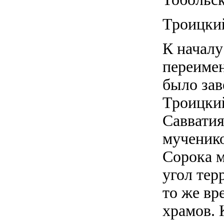
Троицкий
К началу
переимен
было зав
Троицкий
Савватия
мученико
Сорока м
угол тер
то же вр
храмов. 