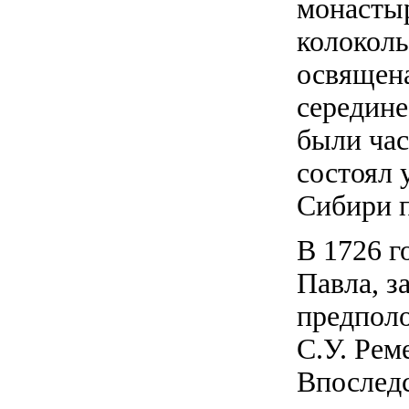
монастыр
колоколь
освящена
середине
были час
состоял 
Сибири п
В 1726 г
Павла, з
предполо
С.У. Рем
Впоследс