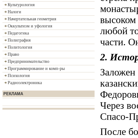
Культурология
монастыр
Налоги
высоком 
Начертательная геометрия
Оккультизм и уфология
любой то
Педагогика
части. О
Полиграфия
Политология
2. Исто
Право
Предпринимательство
Программирование и комп-ры
Заложен 
Психология
казанск
Радиоэлектроника
Федорови
РЕКЛАМА
Через во
Спасо-Пр
После бо