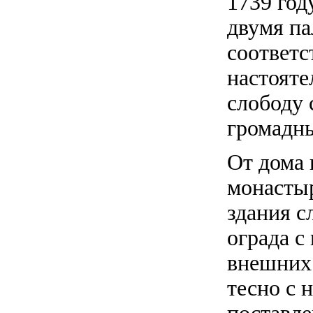
1739 год
двумя па
соответс
настояте
слободу 
громадны
От дома 
монастыр
здания с
ограда с
внешних
тесно с 