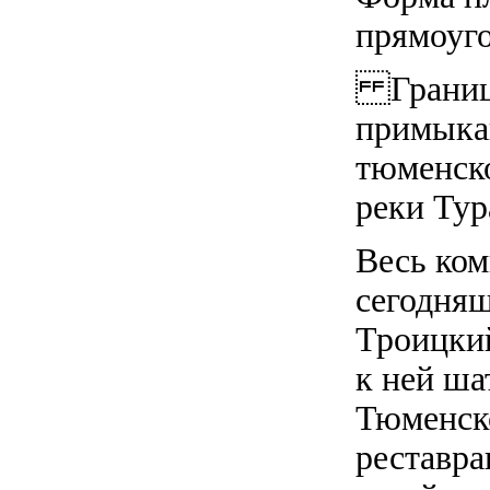
прямоуго
Граница 
примыкаю
тюменско
реки Тур
Весь ком
сегодняш
Троицкий
к ней ша
Тюменско
реставра