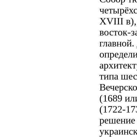
четырёх
XVIII в)
восток-з
главной.
определи
архитект
типа шес
Вечерско
(1689 ил
(1722-17
решение 
украинск