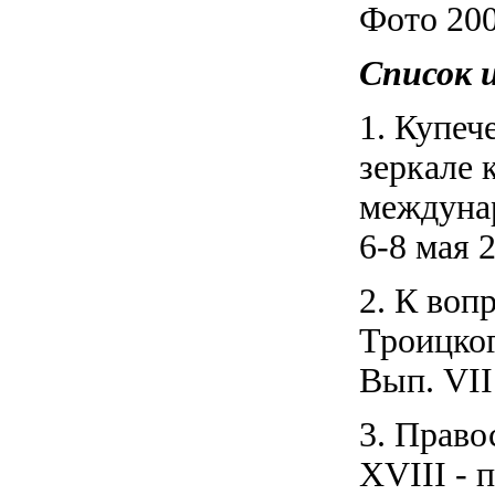
Фото 200
Список 
1. Купеч
зеркале 
междунар
6-8 мая 2
2. К воп
Троицког
Вып. VII
3. Право
XVIII - 