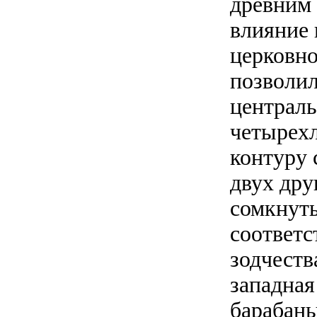
древним
влияние 
церковно
позволил
централь
четырехл
контуру 
двух дру
сомкнуты
соответс
зодчеств
западная
барабаны