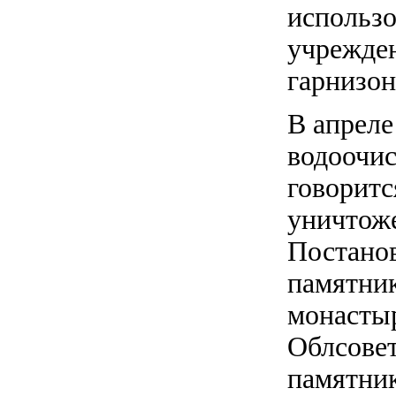
использо
учрежден
гарнизон
В апреле
водоочис
говоритс
уничтоже
Постано
памятник
монастыр
Облсовет
памятник