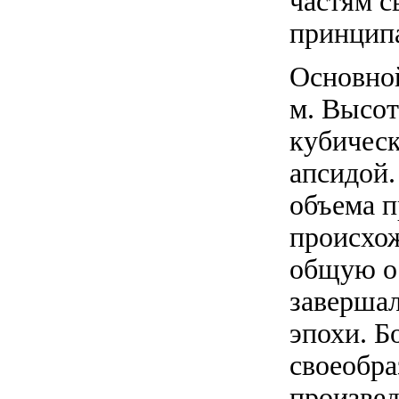
частям с
принцип
Основной
м. Высот
кубическ
апсидой.
объема п
происхож
общую ос
завершал
эпохи. Б
своеобр
произвед