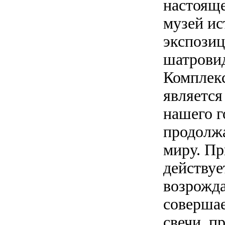
настояще
музей ис
экспозиц
шатровид
Комплекс
является
нашего г
продолжа
миру. Пр
действуе
возрожда
совершае
свечи, п