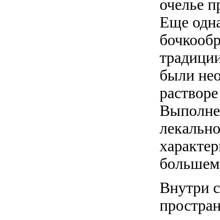
очелье 
Еще одна
бочкообр
традиции
были нео
растворе
Выполне
лекально
характер
большеме
Внутри с
простран