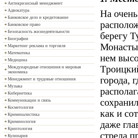
Антикризисный менеджмент
Адвокатура
На очень
Банковское дело и кредитование
располо
Банковское право
Безопасность жизнедеятельности
берегу Т
Биографии
Монастыр
Маркетинг реклама и торговля
Математика
нем выс
Медицина
Троицкий
Международные отношения и мировая
экономика
города, 
Менеджмент и трудовые отношения
Музыка
располаг
Кибернетика
сохранил
Коммуникации и связь
Косметология
как и со
Криминалистика
даже гла
Криминология
Криптология
стрела п
Кулинария