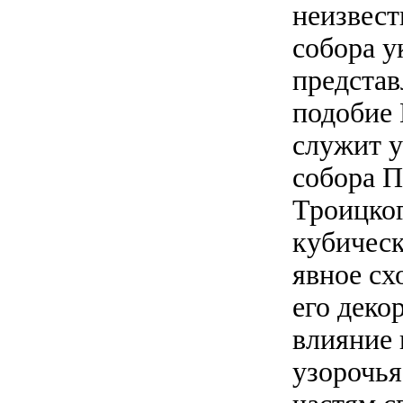
неизвест
собора у
представ
подобие 
служит у
собора П
Троицког
кубическ
явное сх
его деко
влияние 
узорочья