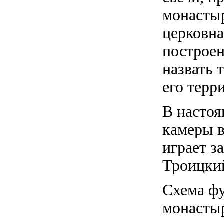
монастыр
церковна
построен
назвать 
его терр
В настоя
камеры в
играет з
Троицкий
Схема ф
монасты