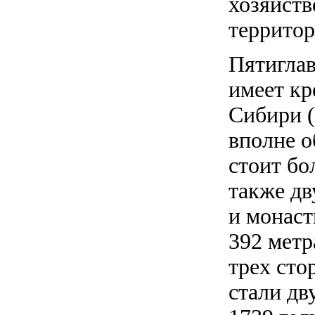
хозяйств
террито
Пятиглав
имеет кр
Сибири (
вполне о
стоит бо
также дв
и монаст
392 метр
трех сто
стали дв