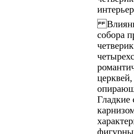
интерьер
Влияние
собора п
четверик
четырехс
романтич
церквей,
опирающ
Гладкие
карнизом
характер
фигурным