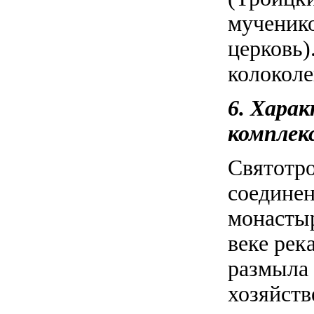
мученико
церковь)
колоколе
6. Хара
комплек
Святотр
соединен
монастыр
веке рек
размыла 
хозяйств