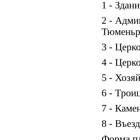
1 - Здан
2 - Адми
Тюменьр
3 - Церк
4 - Церк
5 - Хозя
6 - Трои
7 - Каме
8 - Въез
Форма пл