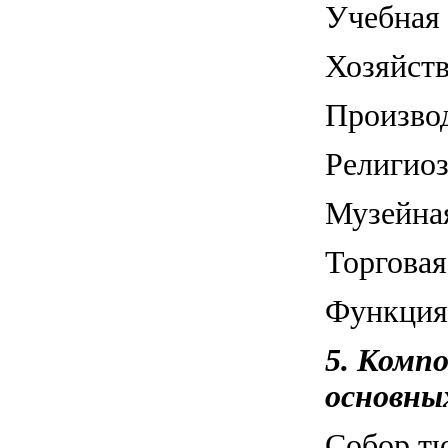
Учебная
Хозяйст
Произво
Религио
Музейна
Торгова
Функция
5. Комп
основны
Собор тю