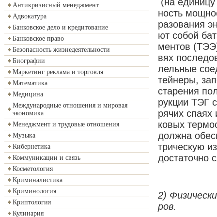
(на еди­ни­цу 
Антикризисный менеджмент
ность мощ­но­
Адвокатура
ра­зо­ва­ния 
Банковское дело и кредитование
ют со­бой ба­т
Банковское право
мен­тов (ТЭЭ)
Безопасность жизнедеятельности
вях по­сле­до­
Биографии
лель­ные со­е
Маркетинг реклама и торговля
тей­не­ры, за­
Математика
ста­ре­ния по­
Медицина
рук­ции ТЭГ сн
Международные отношения и мировая
рячих спа­ях и
экономика
ко­вых тер­мо­
Менеджмент и трудовые отношения
долж­на обес­
Музыка
тричес­кую изо
Кибернетика
дос­та­точно 
Коммуникации и связь
Косметология
Криминалистика
Криминология
2) Фи­зи­че­ск
Криптология
ров.
Кулинария