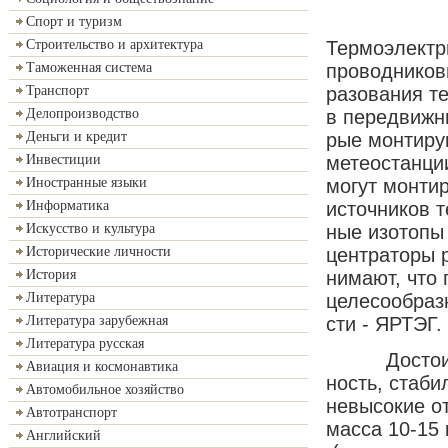
Спорт и туризм
Тер­мо­элек­тр
Строительство и архитектура
про­вод­ни­ко­
Таможенная система
ра­зо­ва­ния т
Транспорт
в пе­ре­движ­н
Делопроизводство
рые мон­ти­ру­
Деньги и кредит
ме­тео­стан­ци
Инвестиции
мо­гут мон­ти­
Иностранные языки
ис­точ­ни­ков 
Информатика
ные изо­то­пы
Искусство и культура
цен­тра­то­ры 
Исторические личности
ни­ма­ют, что
История
це­ле­со­об­р
Литература
сти - ЯР­ТЭГ.
Литература зарубежная
Литература русская
Дос­то­ин­ст
Авиация и космонавтика
ность, ста­бил
Автомобильное хозяйство
не­вы­со­кие от
Автотранспорт
мас­са 10-15 
Английский