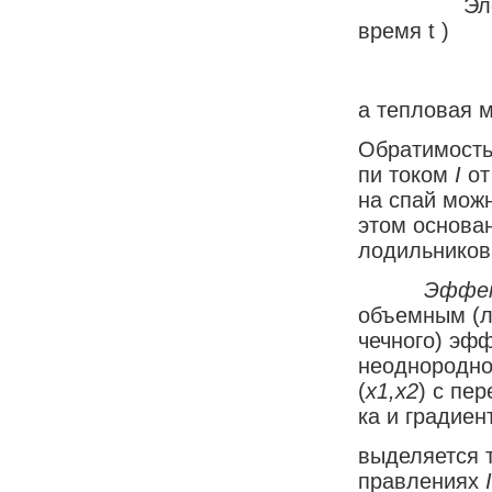
Элек­три
вре­мя t )
а те­п­ло­вая
Об­ра­ти­мость
пи то­ком
I
от 
на спай мож­но
этом ос­но­ва­
ло­диль­ни­ков
Эф­фек
объ­ем­ным (ли
чеч­но­го) эф­
не­од­но­род­н
(
х
1
,х
2
) с пе­
ка и гра­ди­ен­
вы­де­ля­ет­ся 
прав­ле­ни­ях
I