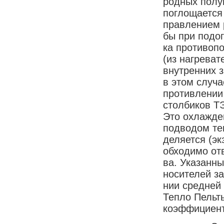
род­ных по­лу­
по­гло­ща­ет­ся
прав­ле­ни­ем р
бы при по­дог
ка про­ти­во­п
(из на­гре­ва­т
внут­рен­них з
в этом слу­чае
про­тив­ле­ни
стол­би­ков Т
Это ох­ла­ж­де
под­во­дом те
де­ля­ет­ся (э
об­хо­ди­мо от
ва. Ука­зан­ны
но­си­те­лей з
нии сред­ней э
Те­п­ло Пель­т
ко­эф­фи­ци­ен