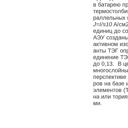
в ба­та­рею п
тер­мо­стол­би
рал­лель­ных в
J=I/s
10
A/см2.
еди­ниц до со
АЭУ соз­да­ны
ак­тив­ном изо
ан­ты ТЭГ оп­р
еди­не­ние ТЭГ
до 0,13. В це
мно­го­слой­ны
пер­спек­ти­ве
ров на ба­зе и
эле­мен­тов (
на или то­рия,
ми.