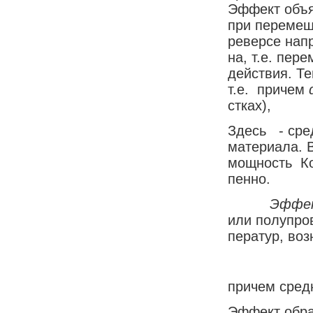
Эф­фект объ­яс
при пе­ре­ме­
ре­вер­се на­
на, т.е. пе­ре­
дей­ст­вия. Те
т.е. при­чем
ст­ках),
Здесь - сред­
ма­те­риа­л
мощ­ность Ко­л
пен­но.
Эф­фек
или по­лу­про­
пе­ра­тур, воз
при­чем сред­н
Эф­фект об­ра