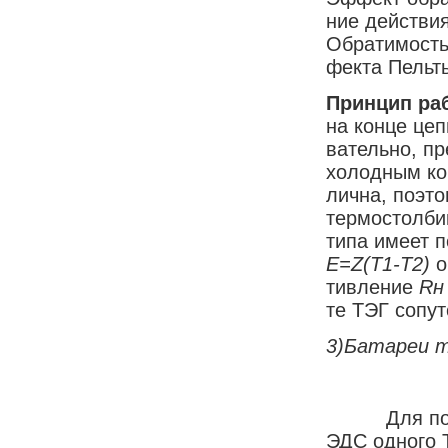
ние дей­ст­ви
Об­ра­ти­мость
фек­та Пель­т
Прин­цип ра­
на кон­це це­
ва­тель­но, пр
хо­лод­ным ко
лич­на, по­это
тер­мо­стол­би
ти­па име­ет п
Е=Z(T
1
-T
2
)
о
тив­ле­ние
R
н
те ТЭГ со­пут­
3)Ба­та­реи т
Для по­лу­че
ЭДС од­но­го