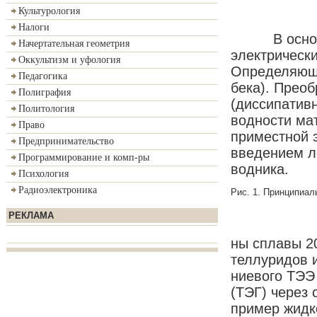
Культурология
Налоги
В ос­но­ве д
Начертательная геометрия
элек­тричес­ки
Оккультизм и уфология
Оп­ре­де­ляю­
Педагогика
бе­ка). Пре­об­
Полиграфия
(дис­си­па­тив
Политология
вод­но­сти ма­
Право
при­ме­ст­ной
Предпринимательство
вве­де­ни­ем л
Программирование и комп-ры
вод­ни­ка.
Психология
Радиоэлектроника
Рис. 1
. Прин­ци­пи­ал
РЕКЛАМА
ны спла­вы 2
тел­лу­ри­дов 
ние­во­го ТЭЭ 
(ТЭГ) че­рез ст
при­мер жид­ко