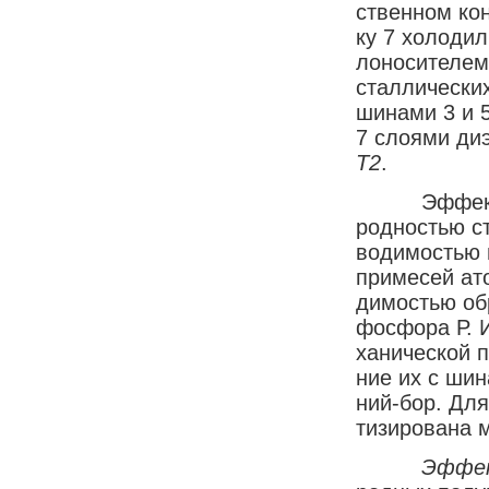
ст­вен­ном кон­
ку 7 хо­ло­дил
ло­но­си­те­ле
стал­личес­ких
ши­на­ми 3 и 5
7 слоя­ми ди­э
Т
2
.
Эф­фек­тив­н
род­но­стью с
во­ди­мо­стью
при­ме­сей ат
ди­мо­стью об­
фос­фо­ра Р. 
ха­ничес­кой п
ние их с ши­на
ний-бор. Для 
ти­зи­ро­ва­на 
Эф­фе