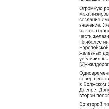
Огромную ро
механизиров
создание име
значение. Ж
частного кап
часть железн
Наиболее ин
Европейской 
железных дор
увеличилась 
[3]
«желдорог
Одновременн
совершенств
в Волжском 
Днепре, Дон
второй полов
Во второй п