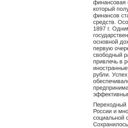
финансовая 
который пол
финансов ст
средств. Ос
1897 г. Одн
государстве
основной до
первую очере
свободный р
привлечь в р
иностранные
рубли. Успе
обеспечивалс
предпринима
эффективным
Переходный 
России и мн
социальной 
Сохранилось