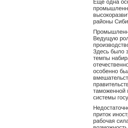
Еще одна ос
промышленно
высокоразви
районы Сиби
Промышленно
Ведущую рол
производств
Здесь было 
темпы набир
отечественн
особенно бы
вмешательст
правительст
таможенной 
системы гос
Недостаточн
приток инос
рабочая сил
возможность