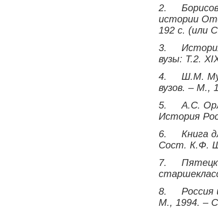
2.
Борисов
истории Оте
192 с. (или С
3.
Истори
вузы: Т.2. Х
I
4.
Ш.М. Му
вузов. – М., 
5.
А.С. Ор
История Росс
6.
Книга д
Сост. К.Ф. Ш
7.
Пятецк
старшекласс
8.
Россия 
М., 1994. – С