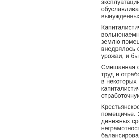
эксплуатации
обуславлива
вынужденных
Капиталисти
вольнонаемн
землю помещ
внедрялось 
урожаи, и б
Смешанная с
труд и отраб
в некоторых 
капиталисти
отработочну
Крестьянско
помещичье. 
денежных ср
неграмотнос
балансирова