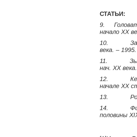
СТАТЬИ:
9.
Головат
начало ХХ ве
10.
За
века. – 1995.
11.
Зы
нач. ХХ века
12.
Ке
начале ХХ с
13.
Ро
14.
Фи
половины Х
I