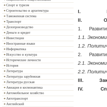
Спорт и туризм
I.
Строительство и архитектура
Таможенная система
II.
О
Транспорт
Делопроизводство
1. Развитие
Деньги и кредит
1.1. Экономи
Инвестиции
Иностранные языки
1.2. Политич
Информатика
2. Развитие
Искусство и культура
Исторические личности
2.1. Экономи
История
2.2. Политич
Литература
Литература зарубежная
III.
За
Литература русская
Авиация и космонавтика
IV.
Сп
Автомобильное хозяйство
Автотранспорт
Английский