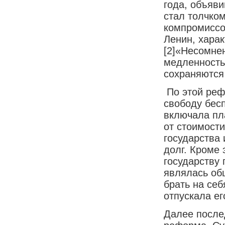
года, объяв
стал толчком
компромиссо
Ленин, харак
[2]
«Несомнен
медленность 
сохраняются
По этой реф
свободу бесп
включала пл
от стоимост
государства 
долг. Кроме
государству
являлась об
брать на себ
отпускала ег
Далее после