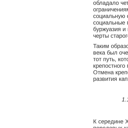
обладало че
ограничения
социальную 
социальные 
буржуазия и 
черты старог
Таким образ
века был оче
тот путь, ко
крепостного 
Отмена креп
развития ка
1.
К середине Х
передовых к