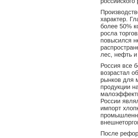
российского 
Производств
характер. Гл
более 50% к
росла торго
повысился не
распростране
лес, нефть и
Россия все 
возрастал о
рынков для 
продукции н
малоэффект
России явля
импорт хлоп
промышленно
внешнеторго
После рефор