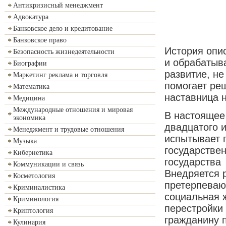
Антикризисный менеджмент
Адвокатура
Банковское дело и кредитование
Банковское право
История опи
Безопасность жизнедеятельности
и обрабатыв
Биографии
развитие, не
Маркетинг реклама и торговля
помогает ре
Математика
наставница н
Медицина
Международные отношения и мировая
В настоящее
экономика
двадцатого и
Менеджмент и трудовые отношения
испытывает 
Музыка
государстве
Кибернетика
государства
Коммуникации и связь
Внедряется 
Косметология
претерпеваю
Криминалистика
социальная ж
Криминология
перестройки
Криптология
гражданину 
Кулинария