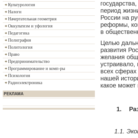
государства,
Культурология
период жизн
Налоги
России на ру
Начертательная геометрия
реформы, ко
Оккультизм и уфология
в обществен
Педагогика
Полиграфия
Целью дальн
Политология
развития Рос
Право
желания обще
Предпринимательство
устраивало,
Программирование и комп-ры
всех сферах
Психология
нашей истор
Радиоэлектроника
какое может
РЕКЛАМА
1.
Ра
1.1. Эк