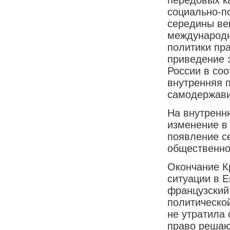
социально-п
середины ве
международн
политики пр
приведение 
России в со
внутренняя 
самодержави
На внутренн
изменение в 
появление с
общественно
Окончание К
ситуации в 
французский
политической
не утратила
право решаю