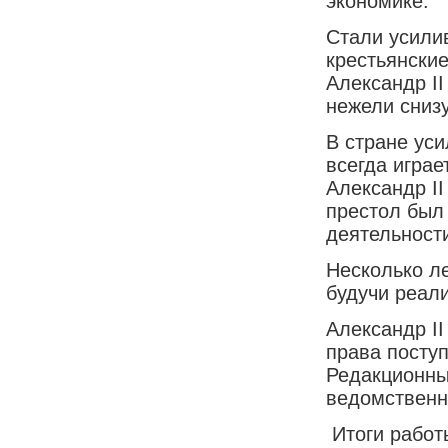
экономике.
Стали усили
крестьянские
Александр II
нежели сниз
В стране ус
всегда играе
Александр II
престол был
деятельност
Несколько ле
будучи реал
Александр I
права посту
Редакционны
ведомственн
Итоги работ