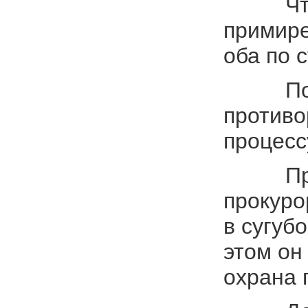
Что кас
примире
оба по 
По мнен
противо
процесс
Прокуро
прокуро
в сугуб
этом он
охрана 