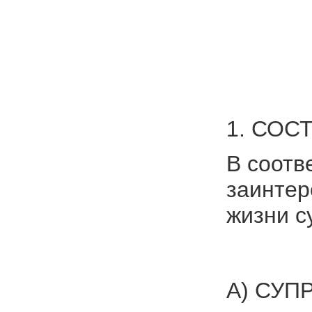
1. СОС
В соотв
заинтер
жизни с
А) СУП