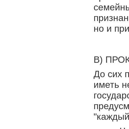
семейны
признан
но и пр
В) ПРО
До сих 
иметь н
государ
предусм
"каждый