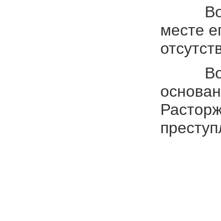
Во-перв
месте е
отсутст
Во-втор
основан
Расторж
преступ