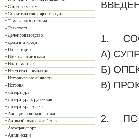
ВВЕДЕН
Спорт и туризм
Строительство и архитектура
Таможенная система
Транспорт
1. СОС
Делопроизводство
Деньги и кредит
Инвестиции
А) СУП
Иностранные языки
Информатика
Б) ОПЕ
Искусство и культура
Исторические личности
В) ПРО
История
Литература
Литература зарубежная
Литература русская
Авиация и космонавтика
2. ПОР
Автомобильное хозяйство
Автотранспорт
Английский