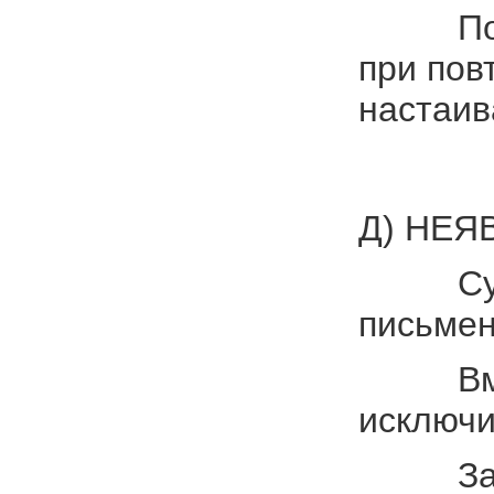
Посколь
при пов
настаив
Д) НЕЯ
Суд, ка
письмен
Вместе 
исключи
Закон з