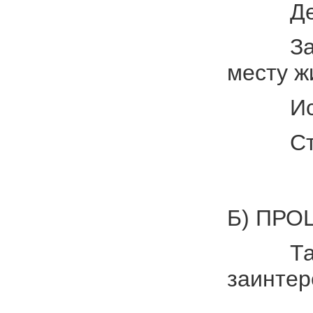
Дела о 
Законом
месту ж
Иск о р
Статьей
Б) ПР
Также п
заинтер