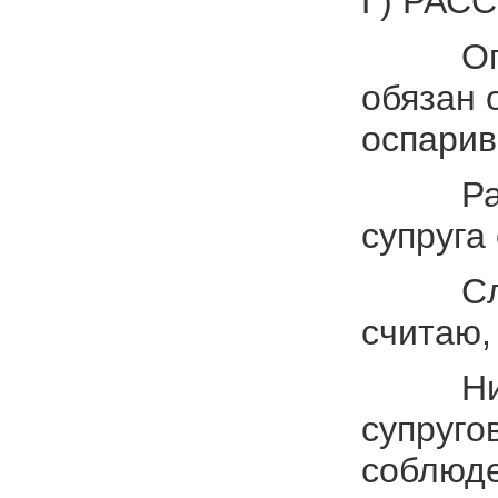
Г) РАС
Определ
обязан 
оспарив
Расторг
супруга
Следующ
считаю,
Никакие
супруго
соблюде