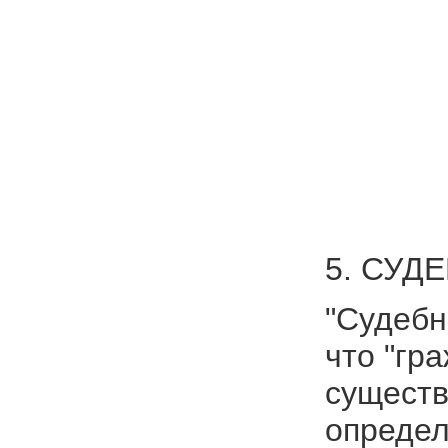
5. СУД
"Судебн
что "гр
существ
определ