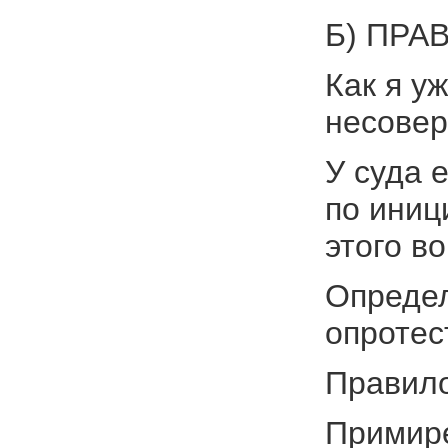
Б) ПРА
Как я у
несовер
У суда 
по иниц
этого в
Определ
опротес
Правило
Примире