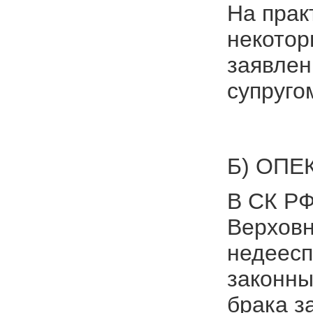
На прак
некотор
заявлен
супруго
Б) ОПЕ
В СК РФ
Верховн
недеесп
законны
брака з