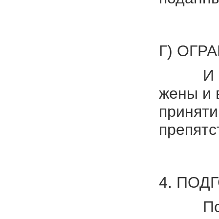
Г) ОГР
И еще о
жены и 
приняти
препятс
4. ПОД
После п