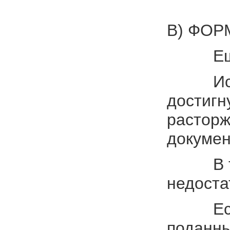
В) ФОР
Еще одн
Исковое
достигн
расторж
докумен
В том с
недоста
Если ис
поданны