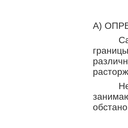
А) ОПР
Сама сл
границы
различн
расторж
Не оста
занимаю
обстано