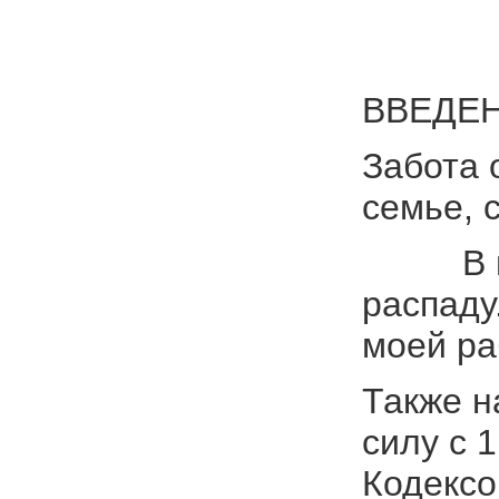
ВВЕДЕН
Забота 
семье, 
В научн
распаду
моей ра
Также н
силу с 
Кодексо