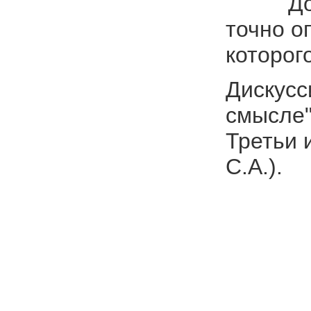
До пред
точно о
которог
Дискусс
смысле"
Третьи 