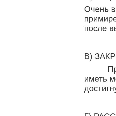
Очень в
примире
после в
В) ЗАК
Процесс
иметь м
достигн