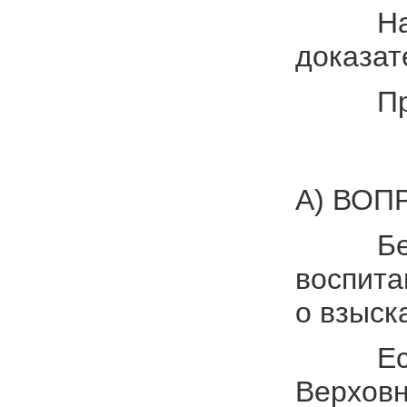
На данн
доказат
Приняв 
А) ВОП
Безусло
воспита
о взыск
Если бу
Верховн