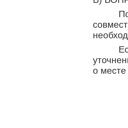
Помимо 
совмест
необход
Если су
уточнен
о месте