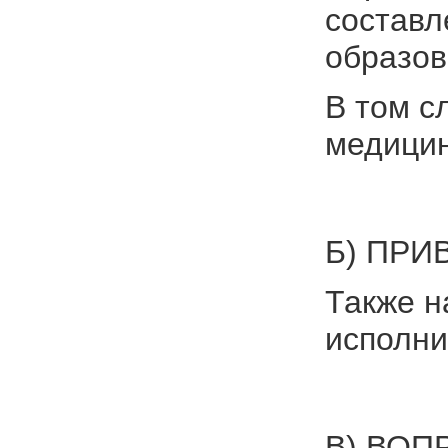
составл
образов
В том с
медицин
Б) ПРИ
Также н
исполни
В) ВОП