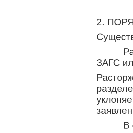
2. ПОР
Существ
Расторж
ЗАГС ил
Расторж
разделе
уклоняе
заявлен
В соотв