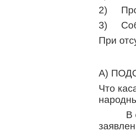
2) Проц
3) Соб
При отс
А) ПО
Что кас
народны
В отнош
заявлен