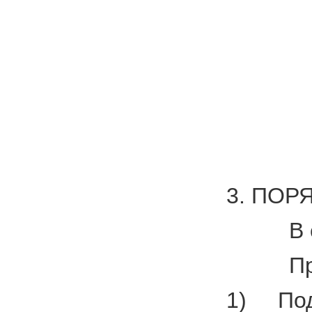
3. ПОР
В соотв
Предъяв
1) Подс