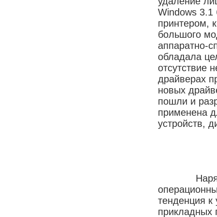
удаление ли
Windows 3.1
принтером, 
большого мо
аппаратно-с
обладала це
отсутствие 
драйверах п
новых драйв
пошли и разр
применена д
устройств, 
Наряду с 
операционны
тенденция к
прикладных п