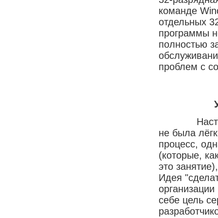
команде Win
отдельных 3
программы не
полностью з
обслуживание
проблем с с
Настройка 
не была лёг
процесс, од
(которые, ка
это занятие)
Идея "сдела
организации
себе цель с
разработчик