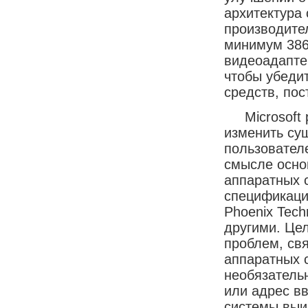
архитектура
производите
минимум 386
видеоадаптер
чтобы убеди
средств, по
Microsoft р
изменить су
пользователе
смысле осно
аппаратных 
спецификация
Phoenix Tech
другими. Це
проблем, св
аппаратных 
необязательн
или адрес вв
системы выиг