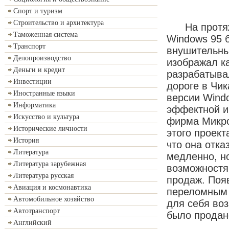
Спорт и туризм
Строительство и архитектура
На протяжен
Таможенная система
Windows 95 
Транспорт
внушительны
Делопроизводство
изображал ка
Деньги и кредит
разрабатывал
Инвестиции
дороге в Чик
Иностранные языки
версии Wind
Информатика
эффектной и
Искусство и культура
фирма Микро
Исторические личности
этого проект
История
что она отка
Литература
медленно, но
Литература зарубежная
возможностя
Литература русская
продаж. Поя
Авиация и космонавтика
переломным 
Автомобильное хозяйство
для себя во
Автотранспорт
было продан
Английский