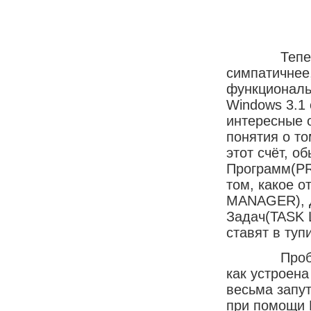
Теперь обо
симпатичнее
функциональ
Windows 3.1 
интересные 
понятия о то
этот счёт, о
Программ(P
том, какое 
MANAGER), Д
Задач(TASK 
ставят в ту
Проблема з
как устроена
весьма запу
при помощи 