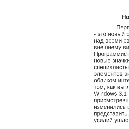
Но
Первое, чт
- это новый 
над всеми с
внешнему ви
Программист
новые значк
специалисты
элементов э
обликом инт
том, как вы
Windows 3.1 
присмотревши
изменились 
представить,
усилий ушло