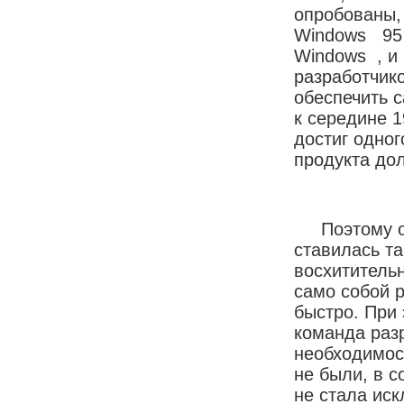
опробованы,
Windows 95 
Windows , и
разработчик
обеспечить 
к середине 
достиг одно
продукта до
Поэтому осн
ставилась та
восхититель
само собой р
быстро. При 
команда раз
необходимост
не были, в с
не стала ис