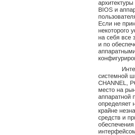
архитектуры
BIOS и аппа
пользовател
Если не при
некоторого 
на себя все
и по обеспе
аппаратными
конфигуриро
Интерфейс 
системной ш
CHANNEL, PC
место на рын
аппаратной 
определяет 
крайне незн
средств и п
обеспечения 
интерфейсом