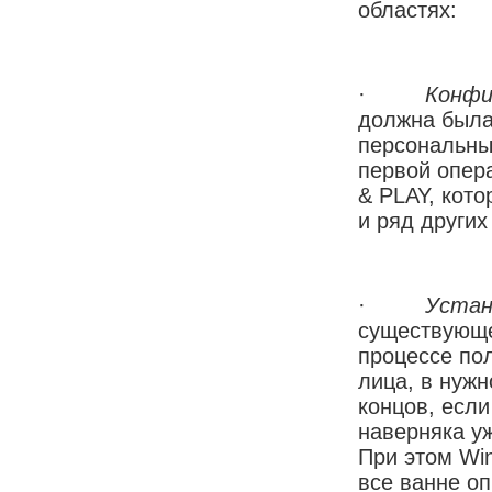
областях:
·
Конфи
должна была
персональны
первой опер
& PLAY, котор
и ряд других
·
Устан
существующе
процессе по
лица, в нуж
концов, если
наверняка у
При этом Wi
все ванне о