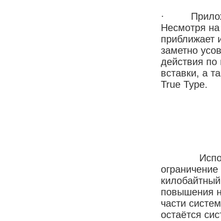
· Приложени
Несмотря на 
приближает 
заметно усо
действия по
вставки, а 
True Type.
Использов
ограничение 
килобайтный
повышения н
части систе
остаётся си