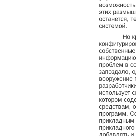
возможность
этих размыш
останется, т
системой.
Но кроме т
конфигуриро
собственные
информацию 
проблем в с
запоздало, 
вооружение 
разработчики
использует 
котором сод
средствам, 
программ. С
прикладным 
прикладного
добавлять и