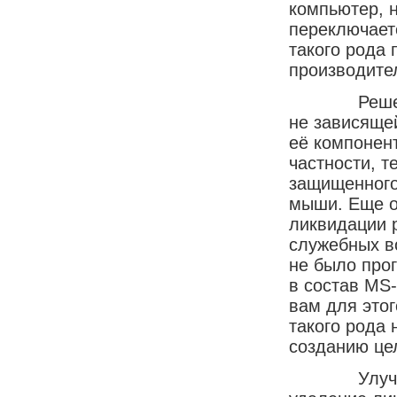
компьютер, н
переключает
такого рода
производите
Решение ре
не зависяще
её компонен
частности, 
защищенного
мыши. Еще о
ликвидации 
служебных в
не было про
в состав MS
вам для это
такого рода 
созданию це
Улучшение