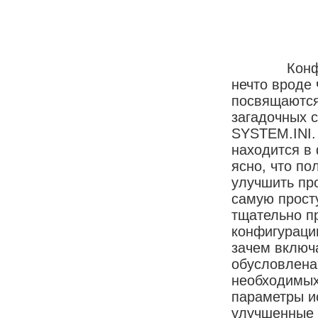
Конфигурир
нечто вроде 
посвящаются
загадочных с
SYSTEM.INI.
находится в
ясно, что п
улучшить про
самую прост
тщательно п
конфигурации
зачем включа
обусловлена
необходимых
параметры и
улучшенные 