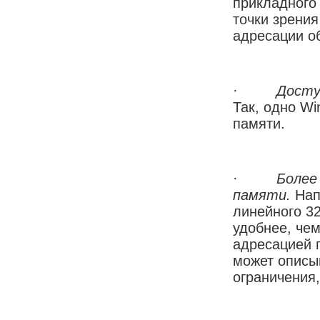
прикладного 
точки зрени
адресации о
·
Досту
Так, одно Wi
памяти.
·
Более
памяти.
Нап
линейного 32
удобнее, чем
адресацией 
может описыв
ограничения,