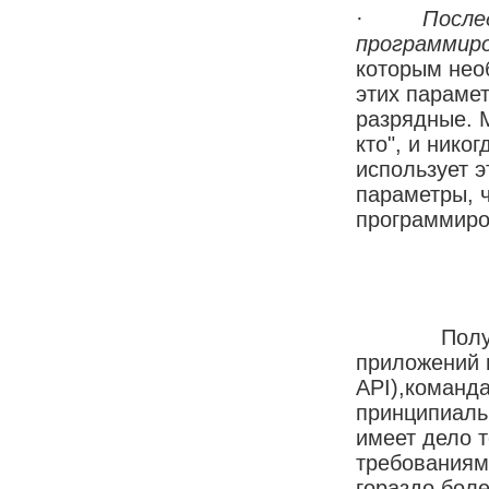
·
После
программиро
которым нео
этих парамет
разрядные. М
кто", и нико
использует э
параметры, 
программиро
Получив в 
приложений 
API),команд
принципиаль
имеет дело 
требованиям
гораздо боле