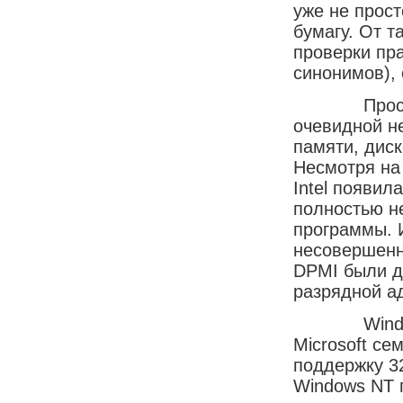
уже не прос
бумагу. От 
проверки пра
синонимов), 
Простой об
очевидной н
памяти, диск
Несмотря на
Intel появил
полностью н
программы. 
несовершенн
DPMI были д
разрядной а
Windows N
Microsoft се
поддержку 32
Windows NT 