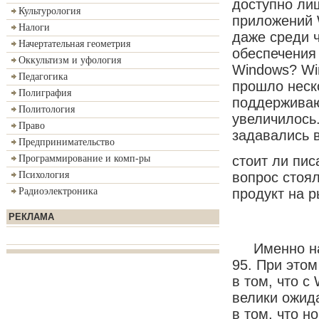
доступно ли
Культурология
приложений 
Налоги
даже среди 
Начертательная геометрия
обеспечения 
Оккультизм и уфология
Windows? Win
Педагогика
прошло неск
Полиграфия
поддерживаю
Политология
увеличилось
Право
задавались 
Предпринимательство
стоит ли пис
Программирование и комп-ры
вопрос стоял
Психология
продукт на р
Радиоэлектроника
РЕКЛАМА
Именно на э
95. При это
в том, что с
велики ожид
в том, что н