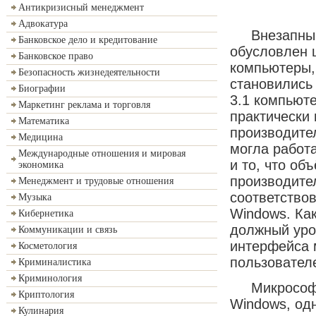
Антикризисный менеджмент
Адвокатура
Внезапный, 
Банковское дело и кредитование
обусловлен 
Банковское право
компьютеры, 
Безопасность жизнедеятельности
становились
Биографии
3.1 компьют
Маркетинг реклама и торговля
практически
Математика
производите
Медицина
могла работ
Международные отношения и мировая
и то, что об
экономика
производите
Менеджмент и трудовые отношения
соответство
Музыка
Windows. Ка
Кибернетика
должный уро
Коммуникации и связь
интерфейса 
Косметология
пользовател
Криминалистика
Криминология
Микрософт 
Криптология
Windows, од
Кулинария