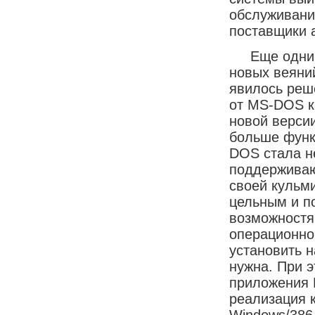
обслуживание
поставщики 
Еще одним к
новых веяни
явилось реш
от MS-DOS к
новой верси
больше функ
DOS стала н
поддерживаю
своей кульми
цельным и 
возможностя
операционно
установить 
нужна. При 
приложения 
реализация к
Windows/386