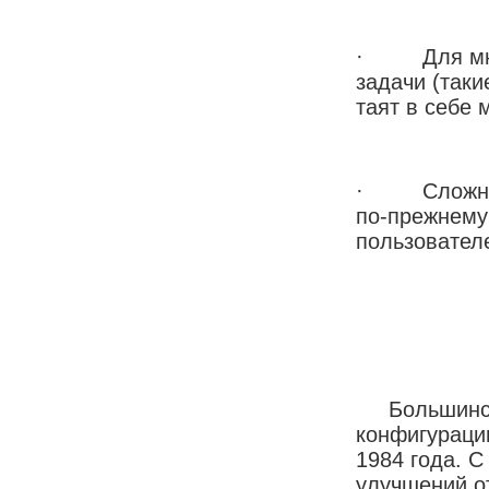
· Для мног
задачи (таки
таят в себе 
· Сложные д
по-прежнему
пользовател
Большинств
конфигураци
1984 года. 
улучшений о