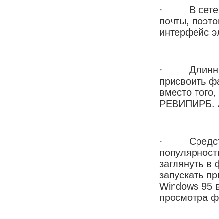
· В сетевой
почты, поэт
интерфейс э
· Длинные 
присвоить ф
вместо того,
РЕВИПИРБ. АБ
· Средства
популярност
заглянуть в
запускать пр
Windows 95 
просмотра ф