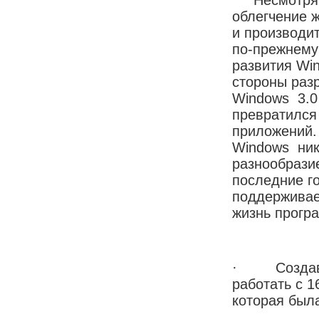
облегчение 
и производи
по-прежнему
развития Wi
стороны раз
Windows 3.0
превратился
приложений.
Windows нико
разнообрази
последние г
поддерживае
жизнь прогр
· Создават
работать с 
которая был