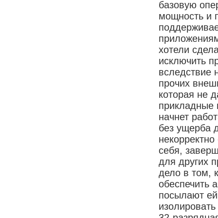
базовую опе
мощность и 
поддерживае
приложениям
хотели сдел
исключить п
вследствие 
прочих внеш
которая не д
прикладные 
начнет рабо
без ущерба 
некорректно
себя, завер
для других 
дело в том, 
обеспечить 
посылают ей
изолировать
32-разрядна