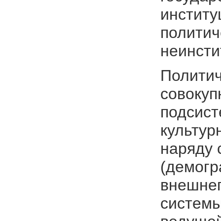
институ
политич
неинсти
Политич
совокуп
подсист
культур
наряду 
(демогр
внешнеп
системы