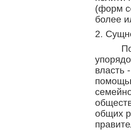
(форм с
более 
2. Сущн
Полити
упорядо
власть 
помощью
семейно
обществ
общих р
правите