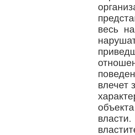
организ
предста
весь на
нарушат
приведш
отношен
поведен
влечет 
характе
объекта
власти.
властит