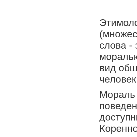
Этимоло
(множес
слова -
моралью
вид общ
человек
Мораль 
поведен
доступн
Коренно