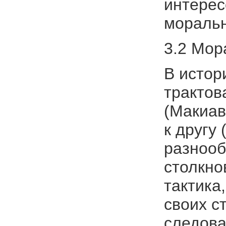
интерес
моральн
3.2 Мор
В истор
трактов
(Макиав
к другу
разнооб
столкно
тактика
своих с
следова