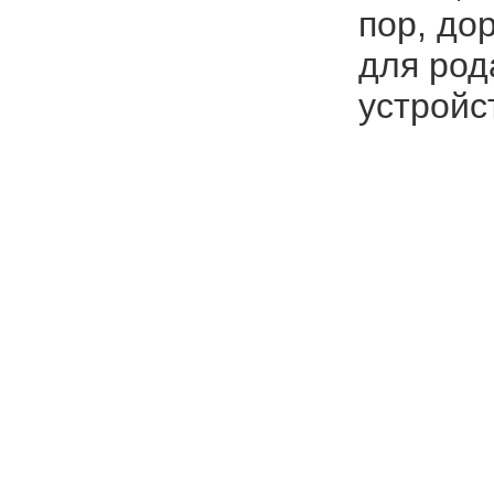
пор, до
для род
устройс