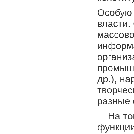
Особую 
власти.
массово
информа
организ
промышл
др.), н
творчес
разные 
На том 
функции