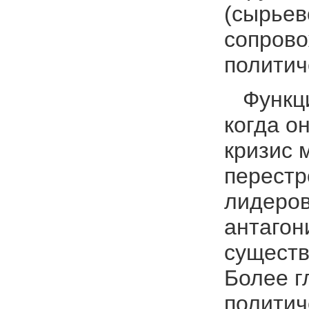
(сырьев
сопрово
политич
Функцио
когда о
кризис 
перестр
лидеров
антагон
существ
Более г
политич