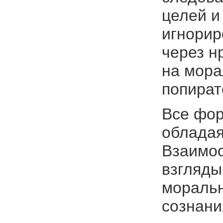
целей и
игнорир
через н
на мора
попират
Все фор
обладая
Взаимоо
взгляды
моральн
сознани