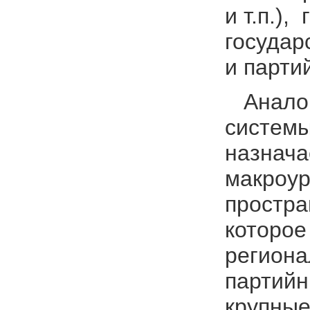
и т.п.)
государ
и партий
Аналоги
системы
назнача
макроур
простра
которое
региона
партийн
крупные