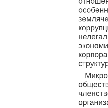
отношен
особенн
земляче
корруп
нелегал
экономи
корпора
структу
Микроу
обществ
членств
организ