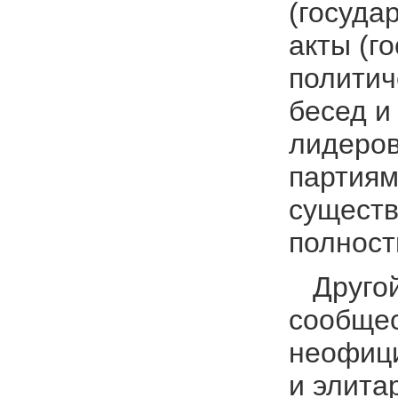
(госуда
акты (г
политич
бесед и
лидеров
партиям
существ
полност
Другой 
сообщес
неофици
и элита