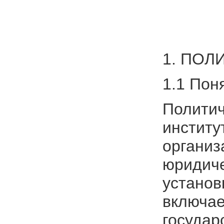
1. ПОЛ
1.1 Пон
Политич
институ
организ
юридиче
установ
включае
государ