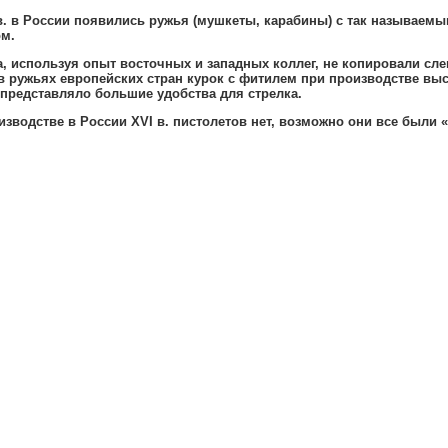
в
.
в России появились ружья (мушкеты
,
карабины) с так называемы
ом
.
а
,
используя опыт восточных и западных коллег
,
не копировали сле
 ружьях европейских стран курок с фитилем при производстве выст
представляло большие удобства для стрелка
.
зводстве в России
XVI
в
.
пистолетов нет
,
возможно они все были 