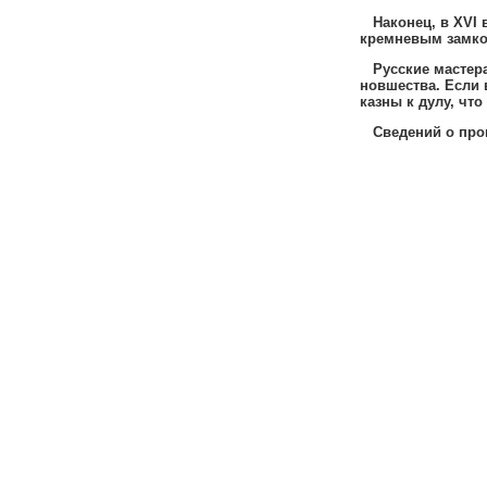
Наконец
,
в
XVI
кремневым замк
Русские мастер
новшества
.
Если в
казны к дулу
,
что 
Сведений о прои