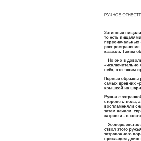
РУЧНОЕ ОГНЕСТ
Затинные пищали
то есть пищалям
первоначальных
распространение
казаков
.
Таким о
Но оно в довол
«исключительно 
неё»
,
что таким о
Первые образцы 
самых древних «р
крышкой на шарн
Ружья с затравко
стороне ствола
,
а
воспламеняли сн
затем начали скр
затравки - в кос
Усовершенство
ствол этого руж
затравочного пор
прикладом длин