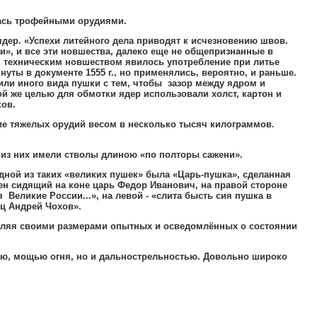
ась трофейными орудиями
.
ядер
.
«Успехи литейного дела приводят к исчезновению швов
.
ми»
,
и все эти новшества
,
далеко еще не общепризнанные в
техническим новшеством явилось употребление при литье
уты в документе 1555 г
.,
но применялись
,
вероятно
,
и раньше
.
или иного вида пушки с тем
,
чтобы зазор между ядром и
ой же целью для обмотки ядер использовали холст
,
картон
и
ков
.
ие тяжелых орудий весом в несколько тысяч килограммов
.
из них имели стволы длиною «по полторы сажени»
.
ной из таких «великих пушек» была «Царь-пушка»
,
сделанная
ен сидящий на коне царь Федор Иванович
,
на правой стороне
я Великие России
...
»
,
на левой - «слита бысть сия пушка в
ц Андрей Чохов»
.
ляя своими размерами опытных и осведомлённых о состоянии
ью
,
мощью огня
,
но и дальнострельностью
.
Довольно широко