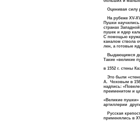
больших и малых
Оценивая силу 
На рубеже
XV-X
Пушки научились
странах Западно
пушек и ядер кал
С помощью кружа
каналом ствола о
лен
,
а готовые яд
Выдающимся до
Такие «великие п
в 1552 г
.
стены Ка
Это были «стен
А
.
Чоховым в 158
надпись
:
«Повеле
преименитом и ца
«Великие пушки» 
артиллерии други
Русская крепост
применялись в
X