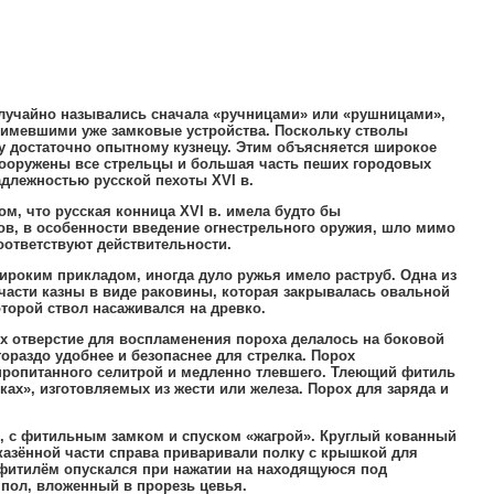
лучайно назывались сначала «ручницами» или «рушницами»
,
имевшими уже замковые устройства
.
Поскольку стволы
у достаточно опытному кузнецу
.
Этим объясняется широкое
оружены все стрельцы и большая часть пеших городовых
адлежностью русской пехоты
XVI
в
.
том
,
что русская конница
XVI
в
.
имела будто бы
ов
,
в особенности введение огнестрельного оружия
,
шло мимо
оответствуют действительности
.
широким прикладом
,
иногда дуло ружья имело раструб
.
Одна из
части казны в виде раковины
,
которая закрывалась овальной
орой ствол насаживался на древко
.
х отверстие для воспламенения пороха делалось на боковой
ораздо удобнее и безопаснее для стрелка
.
Порох
ропитанного селитрой и медленно тлевшего
.
Тлеющий фитиль
ках»
,
изготовляемых из жести или железа
.
Порох для заряда и
,
с фитильным замком и спуском «жагрой»
.
Круглый кованный
казённой части справа приваривали полку с крышкой для
фитилём опускался при нажатии на находящуюся под
мпол
,
вложенный в прорезь цевья
.