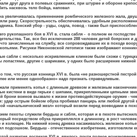
али друг друга в полевых сражениях
,
при штурме и обороне крепос
бить насквозь тело бойца
,
наповал
на увеличивалась применением ромбического железного жала
,
двуш
яли рану
.
Скорострельность обеспечивалась удобным расположени
адника
.
Конский убор - узды
,
седла
,
повод - также был приспособле
его рукопашного боя в
XVI
в
.
стала сабля - о полном ее господстве
детельства
.
Так
,
все без исключения 288 человек детей боярских и
что зачисленные на службу
,
все сопровождавшие их в походе воору
 копьями
.
Рисунки Никоновской летописи также изображают коннико
е сабли с несколько искривленным клинком были схожи с турецк
ы лопастями
,
другие с шариками
,
у одних было расширение нижней 
о том
,
что русская конница
XVI
в
.
была «не разношерстной пестрой
олее или менее однообразно» надо признать справедливым
.
али применять копья с длинным древком и железным наконечни
ые кистени в виде гирьки с шипами
,
прикрепленными цепными звен
й брони воинов вызвало к жизни противодействующее оружие - чека
м
:
удар острым бойком обуха пробивал панцирь или любой другой 
ой «начальнический жезл» который возили перед воеводами в пох
ием пехоты служили бердыш и сабля
,
которая и в пехоте вытеснил
орый посредством обуха прикреплялся к длинному
,
в рост человек
е и колющее
.
На нижний конец древка насаживалось железное копье
жил подсошком
.
Бердыш - отечественное изобретение
,
изготовляли е
той развития доспехов
XVI
в
.
явилось почти полное исчезновение 