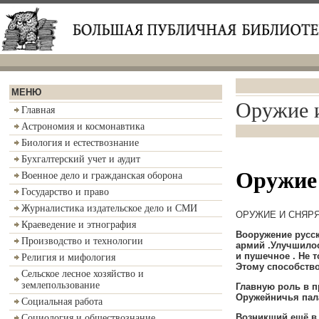
МЕНЮ
Оружие и
Главная
Астрономия и космонавтика
Биология и естествознание
Бухгалтерский учет и аудит
Оружие 
Военное дело и гражданская оборона
Государство и право
Журналистика издательское дело и СМИ
ОРУЖИЕ И СНЯР
Краеведение и этнография
В
ооружение русск
Производство и технологии
армий
.
Улучшилос
и пушечное
.
Не т
Религия и мифология
Этому способств
Сельское лесное хозяйство и
землепользование
Главную роль в п
Оружейничья пал
Социальная работа
Возникший ещё в 
Социология и обществознание