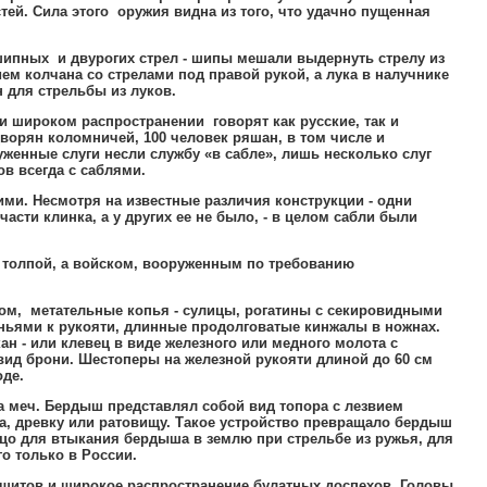
тей
.
Сила этого оружия видна из того
,
что удачно пущенная
ипных и двурогих стрел - шипы мешали выдернуть стрелу из
ем колчана со стрелами под правой рукой
,
а лука в налучнике
н для стрельбы из луков
.
 и широком распространении говорят как русские
,
так и
 дворян коломничей
,
100 человек ряшан
,
в том числе и
женные слуги несли службу «в сабле»
,
лишь несколько слуг
в всегда с саблями
.
ими
.
Несмотря на известные различия конструкции - одни
части клинка
,
а у других ее не было
,
- в целом сабли были
 толпой
,
а войском
,
вооруженным по требованию
ком
,
метательные копья - сулицы
,
рогатины с секировидными
ьями к рукояти
,
длинные продолговатые кинжалы в ножнах
.
н - или клевец в виде железного или медного молота с
вид брони
.
Шестоперы на железной рукояти длиной до 60 см
оде
.
а меч
.
Бердыш представлял собой вид топора с лезвием
а
,
древку или ратовищу
.
Такое устройство превращало бердыш
цо для втыкания бердыша в землю при стрельбе из ружья
,
для
го только в России
.
щитов и широкое распространение булатных доспехов
.
Головы