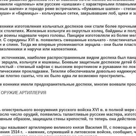
раняли «щеломы» или русские «шишаки» с характерными плавным
ные шапки» и гораздо реже встречались «бумажные шапки» - стега
уши» и «бармицы» - кольчужные сетки
,
закрывавшие лоб
,
щеки и з
ники изготовления кольчатых доспехов они стали более прочными
х столетиях
.
Железные кольчуги из округлых колец
,
байданы и полу
ди воины надевали через головы
.
Панцири изготовляли из более мел
г
.
С середины
XVI
в
.
появились смешанные кольчато - пластинчаты
и и спине
.
Тогда же впервые упоминаются зерцала - они были пласт
аколенники и наручи или налокотники
.
 источникам
,
наиболее распространенным видом доспеха был пан
 зерцала
,
кольчуги и юшманы
.
Боевым защитным доспехом детей бо
олстый - стеганый кафтан с высоким воротником и рукавами по лок
ллическими прокладками
.
Тегиляи обеспечивали довольно надежную з
ак плотно сшиты
,
что их было едва ли возможно прострелить
.
се конники имели предохранительные доспехи
,
многие воевали прост
 ОРУЖИЕ.АРТИЛЛЕРИЯ
огнестрельного вооружения русского войска
XVI
в
.
в полной мере 
осло число орудий
,
появились талантливые русские мастера
,
изгот
авным образом
,
защищала стены крепостей
,
то теперь она действов
сцы называют артиллерию великого князя Василия
III,
с помощью к
ения 1514 г
.
- наемник
,
служивший в литовском войске
,
сообщает
,
ч