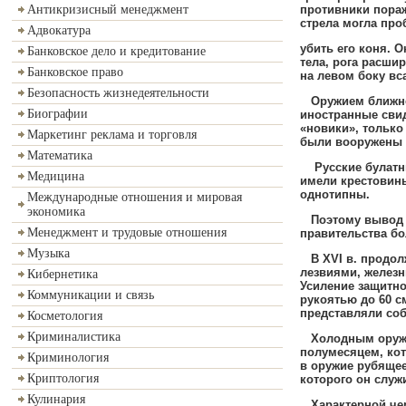
противники пораж
Антикризисный менеджмент
стрела могла про
Адвокатура
убить его коня
.
О
Банковское дело и кредитование
тела
,
рога расшир
Банковское право
на левом боку вс
Безопасность жизнедеятельности
Оружием ближн
Биографии
иностранные сви
«новики»
,
только 
Маркетинг реклама и торговля
были вооружены
Математика
Русские булатны
Медицина
имели крестовин
однотипны
.
Международные отношения и мировая
экономика
Поэтому вывод 
Менеджмент и трудовые отношения
правительства б
Музыка
В
XVI
в
.
продолж
лезвиями
,
железн
Кибернетика
Усиление защитно
Коммуникации и связь
рукоятью до 60 с
представляли соб
Косметология
Криминалистика
Холодным оруж
полумесяцем
,
кот
Криминология
в оружие рубяще
Криптология
которого он слу
Кулинария
Характерной чер