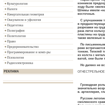
конников предох
Культурология
ходу были «желез
Налоги
Шлемы имели «на
восточные
.
Начертательная геометрия
Оккультизм и уфология
С улучшением тех
в предшествующи
Педагогика
разрезами на гру
Полиграфия
раза легче кольчу
пластины на груд
Политология
также железные н
Право
По письменным
Предпринимательство
реже встречаются
тонкие
.
Тегиляй т
Программирование и комп-ры
из холста с мета
Психология
ватой
,
они были т
Радиоэлектроника
Но далеко не в
РЕКЛАМА
ОГНЕСТРЕЛЬНОЕ
Громадная роль 
значительно возр
в
.
артиллерия
,
гл
Русские летопи
смоленского сраж