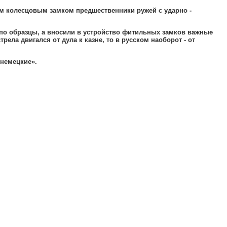
м колесцовым замком предшественники ружей с ударно -
по образцы
,
а вносили в устройство фитильных замков важные
рела двигался от дула к казне
,
то в русском наоборот - от
«немецкие»
.