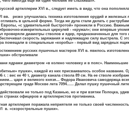
,
чего никогда еще ни один человек не слыхивал»
.
русской артиллерии
XVI
в
.,
следует иметь в виду
,
что она пополнял
VI
вв
.
резко улучшилась техника изготовления орудий и железных 
 отливать в цельной форме
.
Тогда же дула стали делать с раструба
й Европы
,
«с удивительной быстротой» проникли в Россию
.
Важным 
ибровочно-измерительных циркулей - «кружал»
;
они впервые упомян
л проверяли диаметры стволов и ядер
,
предназначенных для того 
беспечивал скорость заряжания и надлежащую силу выстрела
. C
эт
ра помещали в специальные «коробы» - первый вид зарядных ящи
стижением русских пушечных мастеров
XVI
в
.
явилось изготовлен
ушки» обстреливали
зани ядрами диаметром «в колено человеку и в пояс»
.
Наименьшие 
обитные» пушки»
,
каждой из них присваивалось особое название
.
Од
6 г
. :
вес ее 40 т
,
диаметр канала ствола 89 см
.
На ее стволе изображ
нием
...
царя и великого князя
...
Федора Ивановича самодержца все
рствующем граде Москве лета 7094
......
Делал пушку пушечный лите
действовали не только под Казанью
,
но и при взятии Полоцка
,
удив
х странах офицеров и артиллеристов противника
.
ная артиллерия поражала неприятеля не только своей численност
VI
в
.
«скорострельные пушки»
.