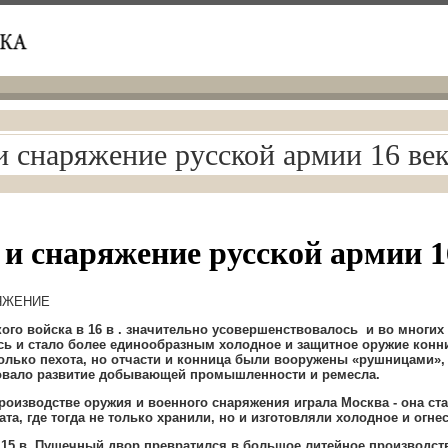
 снаряжение русской армии 16 ве
и снаряжение русской армии 1
ЯЖЕНИЕ
ого войска в 16 в
.
значительно усовершенствовалось и во многих
ь и стало более единообразным холодное и защитное оружие кон
олько пехота
,
но
отчасти и конница были вооружены «рушницами»
овало развитие добывающей промышленности и ремесла
.
роизводстве оружия и военного снаряжения играла Москва - она с
ата
,
где тогда не только хранили
,
но и изготовляли холодное и огне
15 в
.
Пушечный двор превратился в большое литейное производст