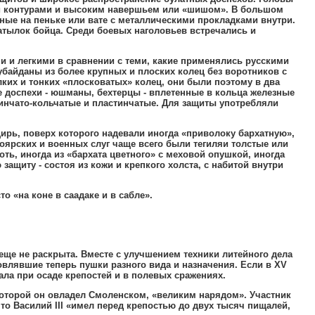
и контурами и высоким навершьем или «шишом»
.
В большом
нные на пеньке или вате с металлическими прокладками внутри
.
атылок бойца
.
Среди боевых наголовьев встречались и
 и легкими в сравнении с теми
,
какие применялись русскими
байданы из более крупных и плоских колец без воротников с
ких и тонких «плосковатых» колец
,
они были поэтому в два
е доспехи - юшманы
,
бехтерцы - вплетенные в кольца железные
инчато-кольчатые и пластинчатые
.
Для защиты употребляли
цирь
,
поверх которого надевали иногда «приволоку бархатную»
,
ярских и военных слуг чаще всего были тегиляи толстые или
оть
,
иногда из «бархата цветного» с меховой опушкой
,
иногда
ащиту - состоя из кожи и крепкого холста
,
с набитой внутри
о «на коне в саадаке и в сабле»
.
еще не раскрыта
.
Вместе с улучшением техники литейного дела
овлявшие теперь пушки разного вида и назначения
.
Если в
XV
ала при осаде крепостей и в полевых сражениях
.
оторой он овладел Смоленском
,
«великим нарядом»
.
Участник
то Василий
III
«имел перед крепостью до двух тысяч пищалей
,