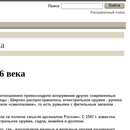
Поиск
Расширенный поиск
ка
6 века
 отношениях превосходило вооружение других современных
ницы
.
Широко распространилось огнестрельное оружие - ручное
,
или «самопалами»
,
то есть ружьями с фитильным запалом
.
тала «в полном смысле арсеналом России»
.
С 1547 г
.
известна
стрельное оружие
,
седла
,
знамёна и доспехи
.
во
,
где изготовляли медные и железные орудия различного