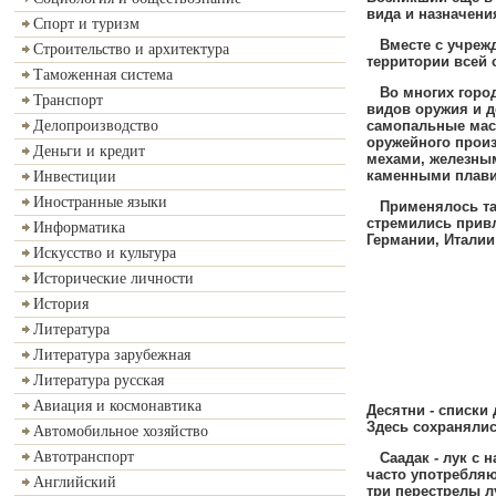
вида и назначени
Спорт и туризм
Вместе с учрежд
Строительство и архитектура
территории всей 
Таможенная система
Во многих город
Транспорт
видов оружия и 
самопальные мас
Делопроизводство
оружейного прои
Деньги и кредит
мехами
,
железным
каменными плави
Инвестиции
Иностранные языки
Применялось так
стремились прив
Информатика
Германии
,
Италии
Искусство и культура
Исторические личности
ХОЛ
История
Литература
Литература зарубежная
Литература русская
Авиация и космонавтика
Десятни - списки 
Здесь сохранялис
Автомобильное хозяйство
Автотранспорт
Саадак - лук с 
часто употребля
Английский
три перестрелы 