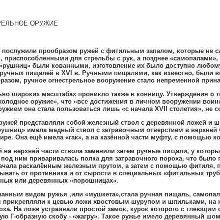
РЕЛЬНОЕ ОРУЖИЕ
 послужили прообразом ружей с фитильным запалом
,
которые не с
и
,
приспособленными для стрельбы с рук
,
а позднее «самопалами»
,
 «рушниц» были кованными
,
изготовление их было доступно любом
 ручных пищалей в
XVI
в
.
Ручными пищалями
,
как известно
,
были во
бразом
,
ручное огнестрельное вооружение стало непременной прин
ьно широких масштабах проникло также в конницу
.
Утверждения о 
холодное оружие»
,
что «все достижения в личном вооружении воин
ружием она стала пользоваться лишь «с начала
XVII
столетия»
,
не с
ружей представляли собой железный ствол с деревянной ложей и 
ушниц» имела медный ствол с затравочным отверстием в верхней 
ире
.
Она ещё имела «гак»
,
а на казённой части муфту
,
с помощью кот
й на верхней части ствола заменили затем ручные пищали
,
у которы
 под ним приваривалась полка для затравочного пороха
,
что было г
ачала раскалённым железным прутом
,
а затем с помощью фитиля
,
п
ывать от противника и от сырости в специальных «фитильных труб
тяных или деревянных «порошницах»
.
ванным видом ружья
,
или «мушкета»
,
стала ручная пищаль
,
самопал
ья прикрепляли к цевью ложи хвостовым шурупом и шпильками
,
на 
оха
.
На ложе устраивали простой замок
,
курок которого с тлеющим 
ную
Г
-образную скобу - «жагру»
.
Такое ружье имело деревянный шо