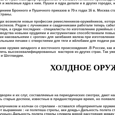
я и железные ядра к ним
.
Пушки и ядра делали и в других городах
,
н
ением Бронного и Пушечного приказов в 70-х годах 16 в
.
Москва ст
страны
.
ах возникли новые профессии ремесленников-оружейников
,
котор
доспехов
.
Рядом с лучниками и саадачниками работали теперь сабе
тера
,
а среди последних - специалисты по изготовлению ружейных 
зводства новыми орудиями и инструментами способствовали повы
и наковальнями с «рогом» для загибания железа при изготовлени
льными печами с отверстиями для тяги и жёлобами для подачи р
же оружие западного и восточного происхождения
.
В России
,
как и
лечь высококвалифицированных мастеров из других стран
.
Так уже
 и Шотландии
.
ДНОЕ ОРУЖИЕ И
дворян и их слуг
,
составляемые на периодических смотрах
,
дают на
ь старые доспехи
,
известные в предшествующее время
,
но появило
налучником и колчан со стрелами - оставался общепринятым оружи
ют выражение
:
«и полетеша стрелы
,
аки дождь»
.
Дальность полета с
лучных»
.
Дальность полета стрелы служила мерой расстояния между 