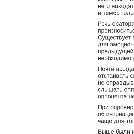
него находя
и тембр голо
Речь оратор
произносить
Существует 
для эмоцион
предыдущей 
необходимо 
Почти всегд
отстаивать с
не оправдыва
слышать опп
оппонента н
При опровер
об интонаци
чаще для то
Выше были и