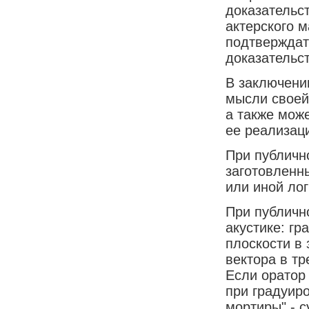
доказательс
актерского 
подтверждат
доказательст
В заключени
мысли своей
а также мож
ее реализац
При публичн
заготовленн
или иной ло
При публичн
акустике: гр
плоскости в
вектора в т
Если оратор
при градуир
мортиры" - 