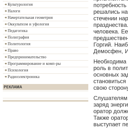
потребность
Культурология
решались на
Налоги
стечении на
Начертательная геометрия
празднества
Оккультизм и уфология
человека. Ее
Педагогика
предшествен
Полиграфия
Горгий. Наи
Политология
Демосфен, И
Право
Предпринимательство
Необходима 
Программирование и комп-ры
роль в поли
Психология
основных зад
Радиоэлектроника
становиться
свою сторону
РЕКЛАМА
Слушателям н
заряд энерги
оратор долж
Также оратор
выступает п